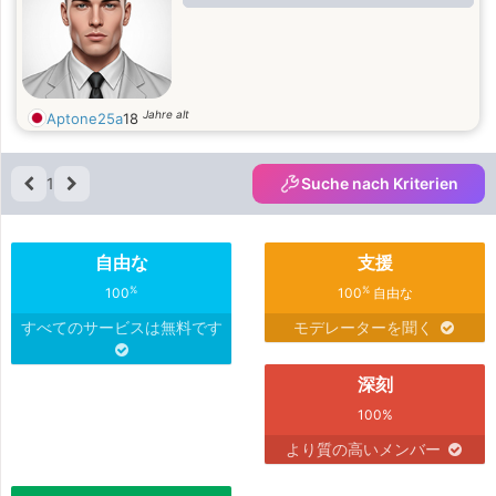
Jahre alt
Aptone25a
18
1
Suche nach Kriterien
自由な
支援
%
%
100
100
自由な
すべてのサービスは無料です
モデレーターを聞く
深刻
100%
より質の高いメンバー