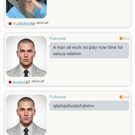
Jahre alt
Yui86895
18
Fukuoka
0.3
A man all work no play now time for
seious relation
Jahre alt
Aviator
67
Fukuoka
0.4
sjisdojoifusdofvjhdnv