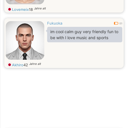
Jahre alt
Lovemeix
18
Fukuoka
0.1
im cool calm guy very friendly fun to
be with I love music and sports
Jahre alt
Akhiro
42