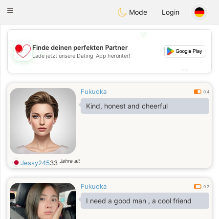
日本
Chat
Toggle
Mode
Login
navigation
💖
Finde deinen perfekten Partner
💖
Lade jetzt unsere Dating-App herunter!
💕
💕
Fukuoka
0.4
Kind, honest and cheerful
Jahre alt
Jessy245
33
Fukuoka
0.2
I need a good man , a cool friend