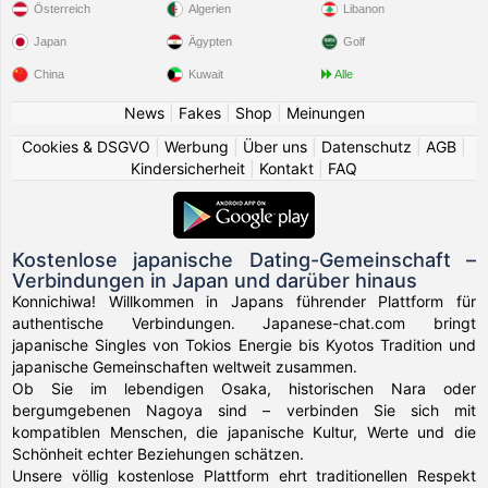
Österreich
Algerien
Libanon
Japan
Ägypten
Golf
China
Kuwait
Alle
News
|
Fakes
|
Shop
|
Meinungen
Cookies & DSGVO
|
Werbung
|
Über uns
|
Datenschutz
|
AGB
|
Kindersicherheit
|
Kontakt
|
FAQ
Kostenlose japanische Dating-Gemeinschaft –
Verbindungen in Japan und darüber hinaus
Konnichiwa! Willkommen in Japans führender Plattform für
authentische Verbindungen. Japanese-chat.com bringt
japanische Singles von Tokios Energie bis Kyotos Tradition und
japanische Gemeinschaften weltweit zusammen.
Ob Sie im lebendigen Osaka, historischen Nara oder
bergumgebenen Nagoya sind – verbinden Sie sich mit
kompatiblen Menschen, die japanische Kultur, Werte und die
Schönheit echter Beziehungen schätzen.
Unsere völlig kostenlose Plattform ehrt traditionellen Respekt