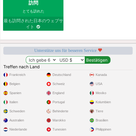
訪問
とても訪れた
最も訪問された日本のウェブサ
イト
Unterstütze uns für besseren Service
Treffen nach Land
Frankreich
Deutschland
Kanada
Belgien
Schweiz
USA
Spanien
England
Mexiko
Italien
Portugal
Kolumbien
Schweden
Behinderte
Tiere
Australien
Marokko
Brasilien
Niederlande
Tunesien
Philippinen