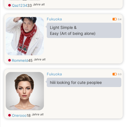
Jahre alt
Qaz1234
33
Fukuoka
0.4
Light Simple &
Easy (Art of being alone)
Jahre alt
Rommeld
45
Fukuoka
0.3
hiiii looking for cute peoplee
Jahre alt
Orerooo
18