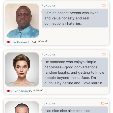
Fukuoka
0
I am an honest person who loves
and value honesty and real
connections i hate lies.
Jahre alt
Fredhonest...
54
Fukuoka
0
I’m someone who enjoys simple
happiness—good conversations,
random laughs, and getting to know
people beyond the surface. I’m
curious by nature and I love learning
about different cultures. If you’re
Jahre alt
Yukohanaa
35
easy to talk to and kind, we’ll
probably get along really well.
Fukuoka
0.1
nice nice nice nice nice nice