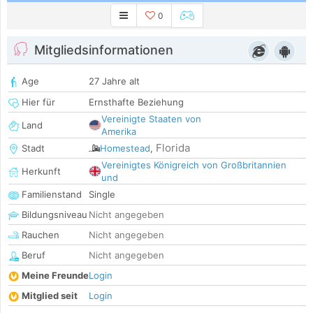
0
Mitgliedsinformationen
Age
27 Jahre alt
Hier für
Ernsthafte Beziehung
Vereinigte Staaten von
Land
Amerika
Florida
Stadt
Homestead
,
Vereinigtes Königreich von Großbritannien
Herkunft
und
Familienstand
Single
Bildungsniveau
Nicht angegeben
Rauchen
Nicht angegeben
Beruf
Nicht angegeben
Meine Freunde
Login
Mitglied seit
Login