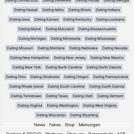
Dating Connecticut
Dating Delaware
Dating Florida
Dating Georgia
Dating Hawaii
Dating Idaho
Dating Illinois
Dating Indiana
Dating Iowa
Dating Kansas
Dating Kentucky
Dating Louisiana
Dating Maine
Dating Maryland
Dating Massachusetts
Dating Michigan
Dating Minnesota
Dating Mississippi
Dating Missouri
Dating Montana
Dating Nebraska
Dating Nevada
Dating New Hampshire
Dating New Jersey
Dating New Mexico
Dating New York
Dating North Carolina
Dating North Dakota
Dating Ohio
Dating Oklahoma
Dating Oregon
Dating Pennsylvania
Dating Rhode Island
Dating South Carolina
Dating South Dakota
Dating Tennessee
Dating Texas
Dating Utah
Dating Vermont
Dating Virginia
Dating Washington
Dating West Virginia
Dating Wisconsin
Dating Wyoming
News
|
Fakes
|
Shop
|
Meinungen
Cookies & DSGVO
|
Werbung
|
Über uns
|
Datenschutz
|
AGB
|