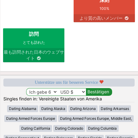
100%
より質の高いメンバー
訪問
とても訪れた
最も訪問された日本のウェブサ
イト
Unterstütze uns für besseren Service
Singles finden in: Vereinigte Staaten von Amerika
Dating Alabama
Dating Alaska
Dating Arizona
Dating Arkansas
Dating Armed Forces Europe
Dating Armed Forces Europe, Middle East,
Dating California
Dating Colorado
Dating Columbia