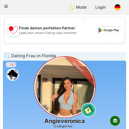
日本
Chat
Toggle
Mode
Login
navigation
💖
Finde deinen perfekten Partner
💖
Lade jetzt unsere Dating-App herunter!
💕
💕
Dating Frau in Florida
Gesperrt
0/1
0
Angieveronica
Länger her