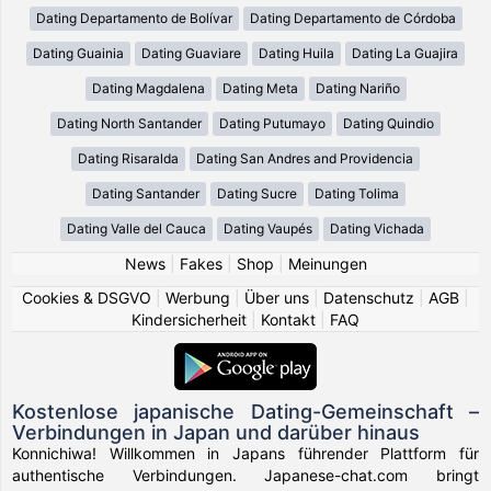
Dating Departamento de Bolívar
Dating Departamento de Córdoba
Dating Guainia
Dating Guaviare
Dating Huila
Dating La Guajira
Dating Magdalena
Dating Meta
Dating Nariño
Dating North Santander
Dating Putumayo
Dating Quindio
Dating Risaralda
Dating San Andres and Providencia
Dating Santander
Dating Sucre
Dating Tolima
Dating Valle del Cauca
Dating Vaupés
Dating Vichada
News
|
Fakes
|
Shop
|
Meinungen
Cookies & DSGVO
|
Werbung
|
Über uns
|
Datenschutz
|
AGB
|
Kindersicherheit
|
Kontakt
|
FAQ
Kostenlose japanische Dating-Gemeinschaft –
Verbindungen in Japan und darüber hinaus
Konnichiwa! Willkommen in Japans führender Plattform für
authentische Verbindungen. Japanese-chat.com bringt