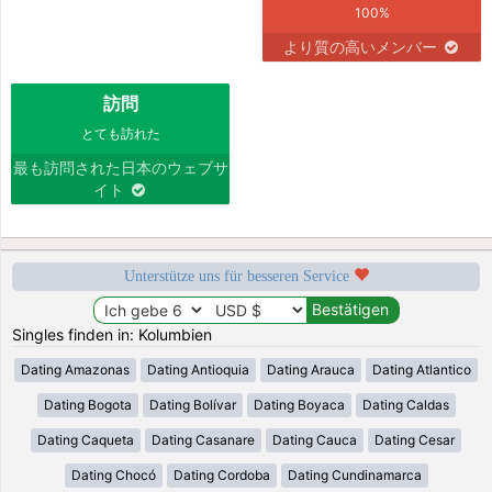
100%
より質の高いメンバー
訪問
とても訪れた
最も訪問された日本のウェブサ
イト
Unterstütze uns für besseren Service
Singles finden in: Kolumbien
Dating Amazonas
Dating Antioquia
Dating Arauca
Dating Atlantico
Dating Bogota
Dating Bolívar
Dating Boyaca
Dating Caldas
Dating Caqueta
Dating Casanare
Dating Cauca
Dating Cesar
Dating Chocó
Dating Cordoba
Dating Cundinamarca