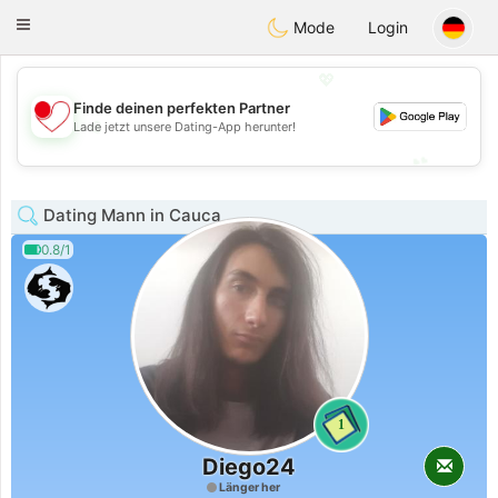
日本
Chat
Toggle
Mode
Login
navigation
💖
Finde deinen perfekten Partner
💖
Lade jetzt unsere Dating-App herunter!
💕
💕
Dating Mann in Cauca
0.8/1
1
Diego24
Länger her