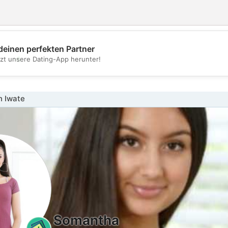
deinen perfekten Partner
💖
tzt unsere Dating-App herunter!
💕
n Iwate
Somantha