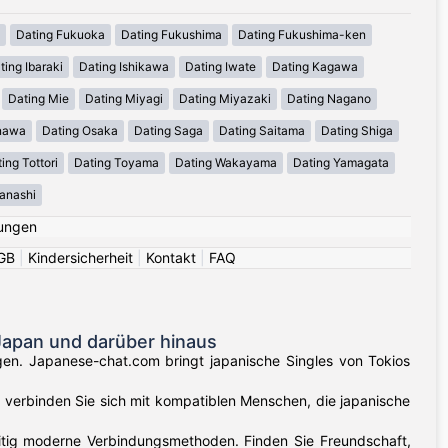
Dating Fukuoka
Dating Fukushima
Dating Fukushima-ken
ting Ibaraki
Dating Ishikawa
Dating Iwate
Dating Kagawa
Dating Mie
Dating Miyagi
Dating Miyazaki
Dating Nagano
inawa
Dating Osaka
Dating Saga
Dating Saitama
Dating Shiga
ing Tottori
Dating Toyama
Dating Wakayama
Dating Yamagata
anashi
ungen
GB
|
Kindersicherheit
|
Kontakt
|
FAQ
Japan und darüber hinaus
gen. Japanese-chat.com bringt japanische Singles von Tokios
verbinden Sie sich mit kompatiblen Menschen, die japanische
zeitig moderne Verbindungsmethoden. Finden Sie Freundschaft,