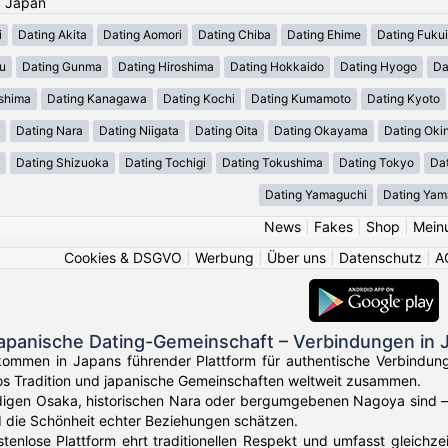
: Japan
i
Dating Akita
Dating Aomori
Dating Chiba
Dating Ehime
Dating Fukui
u
Dating Gunma
Dating Hiroshima
Dating Hokkaido
Dating Hyogo
Da
shima
Dating Kanagawa
Dating Kochi
Dating Kumamoto
Dating Kyoto
Dating Nara
Dating Niigata
Dating Oita
Dating Okayama
Dating Ok
Dating Shizuoka
Dating Tochigi
Dating Tokushima
Dating Tokyo
Dat
Dating Yamaguchi
Dating Yam
News
|
Fakes
|
Shop
|
Mein
Cookies & DSGVO
|
Werbung
|
Über uns
|
Datenschutz
|
A
japanische Dating-Gemeinschaft – Verbindungen in 
lkommen in Japans führender Plattform für authentische Verbindun
os Tradition und japanische Gemeinschaften weltweit zusammen.
digen Osaka, historischen Nara oder bergumgebenen Nagoya sind – 
d die Schönheit echter Beziehungen schätzen.
stenlose Plattform ehrt traditionellen Respekt und umfasst gleich