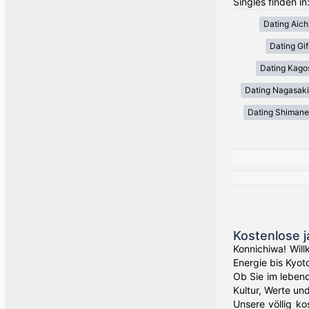
Singles finden in
Dating Aich
Dating Gif
Dating Kago
Dating Nagasaki
Dating Shimane
Kostenlose 
Konnichiwa! Wil
Energie bis Kyot
Ob Sie im leben
Kultur, Werte un
Unsere völlig ko