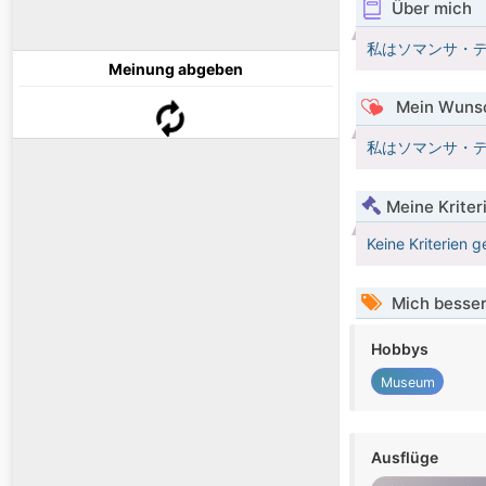
Über mich
私はソマンサ・
Meinung abgeben
Mein Wunsc
私はソマンサ・
Meine Kriter
Keine Kriterien g
Mich besser
Hobbys
Museum
Ausflüge