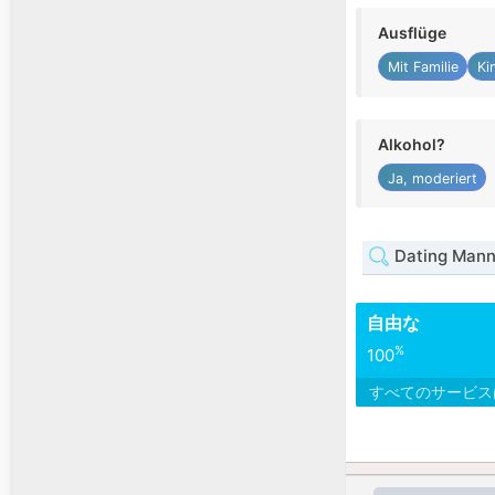
Ausflüge
Mit Familie
Ki
Alkohol?
Ja, moderiert
Dating Mann 
自由な
%
100
すべてのサービ