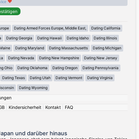
rvice
urope
Dating Armed Forces Europe, Middle East,
Dating California
a
Dating Georgia
Dating Hawaii
Dating Idaho
Dating Illinois
 Maine
Dating Maryland
Dating Massachusetts
Dating Michigan
ka
Dating Nevada
Dating New Hampshire
Dating New Jersey
ng Ohio
Dating Oklahoma
Dating Oregon
Dating Pennsylvania
Dating Texas
Dating Utah
Dating Vermont
Dating Virginia
isconsin
Dating Wyoming
ungen
GB
|
Kindersicherheit
|
Kontakt
|
FAQ
Japan und darüber hinaus