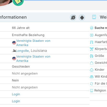
1
informationen
Wei
66 Jahre alt
Suche 
Ernsthafte Beziehung
Augenf
Vereinigte Staaten von
Haarfar
Amerika
Körperb
Louisiana
Longville
,
Größe
Vereinigte Staaten von
Amerika
Gewich
Geschieden
Kinder
Nicht angegeben
Will Kin
Nein
Für die
Nicht angegeben
Religion
Login
Login