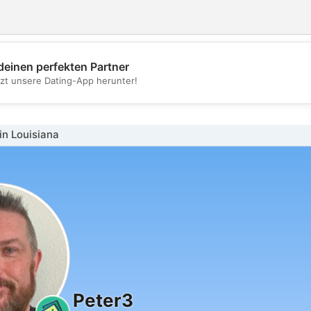
deinen perfekten Partner
💖
tzt unsere Dating-App herunter!
💕
n Louisiana
Peter3