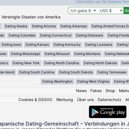
Unterstütze uns für besseren Se
n: Vereinigte Staaten von Amerika
a
Dating Alaska
Dating Arizona
Dating Arkansas
Dating Armed Forces E
ado
Dating Columbia
Dating Connecticut
Dating Delaware
Dating Florid
Dating Iowa
Dating Kansas
Dating Kentucky
Dating Louisiana
Dating
sota
Dating Mississippi
Dating Missouri
Dating Montana
Dating Nebras
exico
Dating New York
Dating North Carolina
Dating North Dakota
Dati
de Island
Dating South Carolina
Dating South Dakota
Dating Tennessee
Dating Washington
Dating West Virginia
Dating W
News
|
Fakes
|
Shop
|
Mein
Cookies & DSGVO
|
Werbung
|
Über uns
|
Datenschutz
|
A
japanische Dating-Gemeinschaft – Verbindungen in 