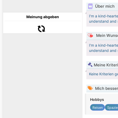
Über mich
I'm a kind-heart
Meinung abgeben
understand and s
Mein Wunsc
I'm a kind-heart
understand and s
Meine Kriter
Keine Kriterien g
Mich besser
Hobbys
Reisen
Spazie