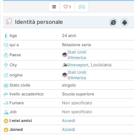
1
Identità personale
Age
24 anni
qui a
Relazione seria
Stati Uniti
Paese
d'America
Louisiana
City
Shreveport
,
Stati Uniti
origine
d'America
Stato civile
singolo
livello accademico
Scuola superiore
Fumare
Non specificato
Job
Non specificato
I miei amici
Accedi
Joined
Accedi