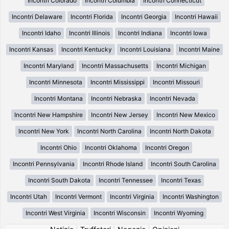
Incontri Colorado
Incontri Columbia
Incontri Connecticut
Incontri Delaware
Incontri Florida
Incontri Georgia
Incontri Hawaii
Incontri Idaho
Incontri Illinois
Incontri Indiana
Incontri Iowa
Incontri Kansas
Incontri Kentucky
Incontri Louisiana
Incontri Maine
Incontri Maryland
Incontri Massachusetts
Incontri Michigan
Incontri Minnesota
Incontri Mississippi
Incontri Missouri
Incontri Montana
Incontri Nebraska
Incontri Nevada
Incontri New Hampshire
Incontri New Jersey
Incontri New Mexico
Incontri New York
Incontri North Carolina
Incontri North Dakota
Incontri Ohio
Incontri Oklahoma
Incontri Oregon
Incontri Pennsylvania
Incontri Rhode Island
Incontri South Carolina
Incontri South Dakota
Incontri Tennessee
Incontri Texas
Incontri Utah
Incontri Vermont
Incontri Virginia
Incontri Washington
Incontri West Virginia
Incontri Wisconsin
Incontri Wyoming