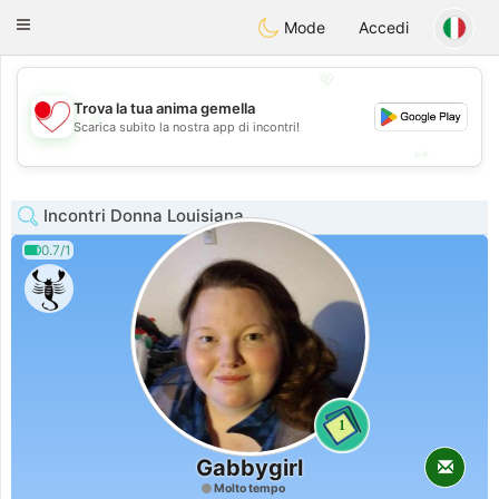
日本
Chat
Toggle
Mode
Accedi
navigation
💖
Trova la tua anima gemella
💖
Scarica subito la nostra app di incontri!
💕
💕
Incontri Donna Louisiana
0.7/1
1
Gabbygirl
Molto tempo