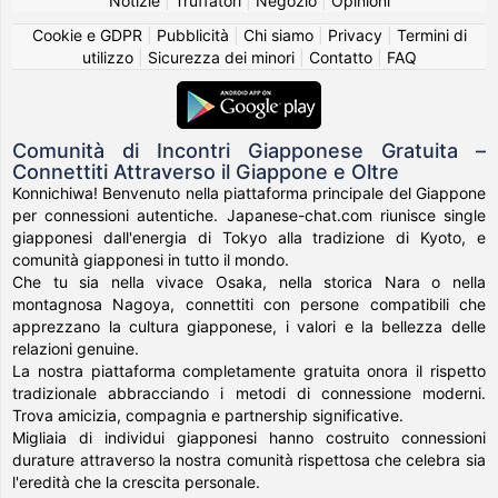
Notizie
|
Truffatori
|
Negozio
|
Opinioni
Cookie e GDPR
|
Pubblicità
|
Chi siamo
|
Privacy
|
Termini di
utilizzo
|
Sicurezza dei minori
|
Contatto
|
FAQ
Comunità di Incontri Giapponese Gratuita –
Connettiti Attraverso il Giappone e Oltre
Konnichiwa! Benvenuto nella piattaforma principale del Giappone
per connessioni autentiche. Japanese-chat.com riunisce single
giapponesi dall'energia di Tokyo alla tradizione di Kyoto, e
comunità giapponesi in tutto il mondo.
Che tu sia nella vivace Osaka, nella storica Nara o nella
montagnosa Nagoya, connettiti con persone compatibili che
apprezzano la cultura giapponese, i valori e la bellezza delle
relazioni genuine.
La nostra piattaforma completamente gratuita onora il rispetto
tradizionale abbracciando i metodi di connessione moderni.
Trova amicizia, compagnia e partnership significative.
Migliaia di individui giapponesi hanno costruito connessioni
durature attraverso la nostra comunità rispettosa che celebra sia
l'eredità che la crescita personale.