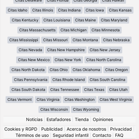
Citas Delaware
Citas Florida
Citas Georgia
Citas Hawaii
Citas Idaho
Citas Illinois
Citas Indiana
Citas Iowa
Citas Kansas
Citas Kentucky
Citas Louisiana
Citas Maine
Citas Maryland
Citas Massachusetts
Citas Michigan
Citas Minnesota
Citas Mississippi
Citas Missouri
Citas Montana
Citas Nebraska
Citas Nevada
Citas New Hampshire
Citas New Jersey
Citas New Mexico
Citas New York
Citas North Carolina
Citas North Dakota
Citas Ohio
Citas Oklahoma
Citas Oregon
Citas Pennsylvania
Citas Rhode Island
Citas South Carolina
Citas South Dakota
Citas Tennessee
Citas Texas
Citas Utah
Citas Vermont
Citas Virginia
Citas Washington
Citas West Virginia
Citas Wisconsin
Citas Wyoming
Noticias
|
Estafadores
|
Tienda
|
Opiniones
Cookies y RGPD
|
Publicidad
|
Acerca de nosotros
|
Privacidad
|
Términos de uso
|
Seguridad infantil
|
Contacto
|
FAQ