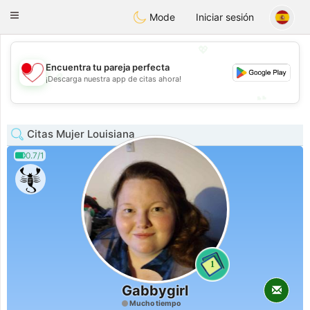
日本
Chat
Toggle
Mode
Iniciar sesión
navigation
💖
Encuentra tu pareja perfecta
💖
¡Descarga nuestra app de citas ahora!
💕
💕
Citas Mujer Louisiana
0.7/1
1
Gabbygirl
Mucho tiempo