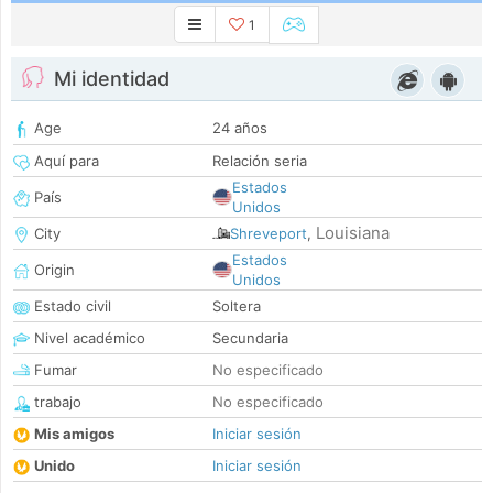
1
Mi identidad
Age
24 años
Aquí para
Relación seria
Estados
País
Unidos
Louisiana
City
Shreveport
,
Estados
Origin
Unidos
Estado civil
Soltera
Nivel académico
Secundaria
Fumar
No especificado
trabajo
No especificado
Mis amigos
Iniciar sesión
Unido
Iniciar sesión