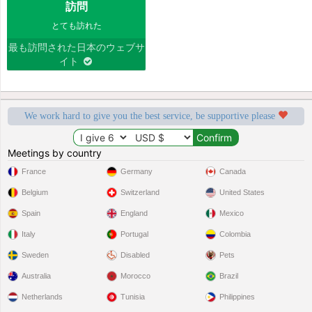
訪問
とても訪れた
最も訪問された日本のウェブサ
イト
We work hard to give you the best service, be supportive please
Meetings by country
France
Germany
Canada
Belgium
Switzerland
United States
Spain
England
Mexico
Italy
Portugal
Colombia
Sweden
Disabled
Pets
Australia
Morocco
Brazil
Netherlands
Tunisia
Philippines