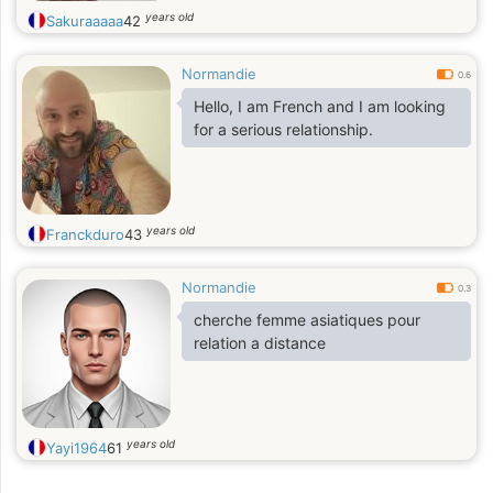
years old
Sakuraaaaa
42
Normandie
0.6
Hello, I am French and I am looking
for a serious relationship.
years old
Franckduro
43
Normandie
0.3
cherche femme asiatiques pour
relation a distance
years old
Yayi1964
61