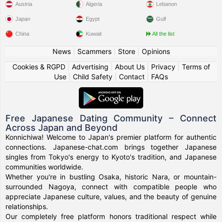
Austria
Algeria
Lebanon
Japan
Egypt
Gulf
China
Kuwait
All the list
News
|
Scammers
|
Store
|
Opinions
Cookies & RGPD
|
Advertising
|
About Us
|
Privacy
|
Terms of
Use
|
Child Safety
|
Contact
|
FAQs
Free Japanese Dating Community – Connect
Across Japan and Beyond
Konnichiwa! Welcome to Japan's premier platform for authentic
connections. Japanese-chat.com brings together Japanese
singles from Tokyo's energy to Kyoto's tradition, and Japanese
communities worldwide.
Whether you're in bustling Osaka, historic Nara, or mountain-
surrounded Nagoya, connect with compatible people who
appreciate Japanese culture, values, and the beauty of genuine
relationships.
Our completely free platform honors traditional respect while