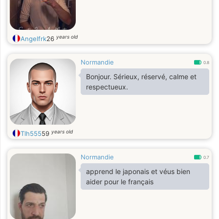
years old
Angelfrk
26
Normandie
0.8
Bonjour. Sérieux, réservé, calme et
respectueux.
years old
Tlh555
59
Normandie
0.7
apprend le japonais et véus bien
aider pour le français