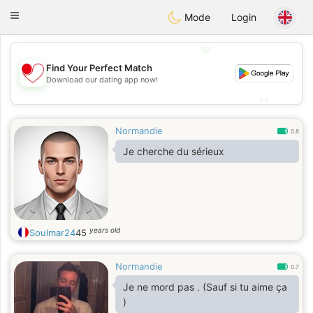
日本
Chat
Toggle
Mode
Login
navigation
💖
Find Your Perfect Match
💖
Download our dating app now!
💕
💕
Normandie
0.8
Je cherche du sérieux
years old
Soulmar24
45
Normandie
0.7
Je ne mord pas . (Sauf si tu aime ça
)