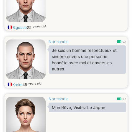
years old
Bigosse
25
Normandie
0.7
Je suis un homme respectueux et
sincère envers une personne
honnête avec moi et envers les
autres
years old
Karim
45
Normandie
0.7
Mon Rêve, Visitez Le Japon