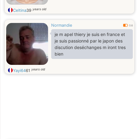
years old
Celtina
39
Normandie
0.6
je m apel thiery je suis en france et
je suis passionné par le japon des
discution deséchanges m iront tres
bien
years old
Yayi64
61