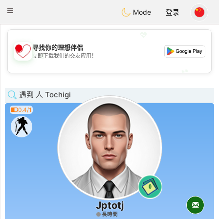
日本
Chat
Toggle
Mode
登录
navigation
💖
寻找你的理想伴侣
💖
立即下载我们的交友应用！
💕
💕
遇到 人 Tochigi
0.4/1
0
Jptotj
長時間