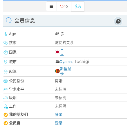
0
会员信息
Age
45 岁
搜索
随便的关系
日
国家
本
Tochigi
城市
Oyama
,
斯里蘭
起源
卡
公民身份
离婚
学术水平
未标明
吸烟
未标明
工作
未标明
我的朋友们
登录
会员自
登录