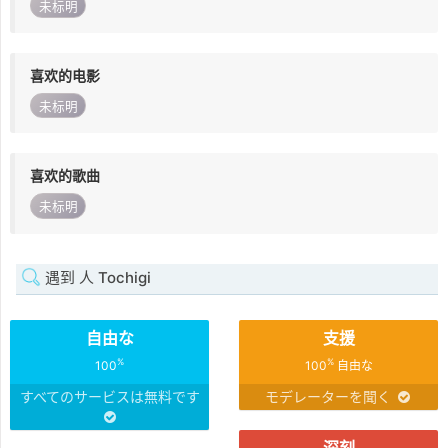
未标明
喜欢的电影
未标明
喜欢的歌曲
未标明
遇到 人 Tochigi
自由な
支援
%
%
100
100
自由な
すべてのサービスは無料です
モデレーターを聞く
深刻