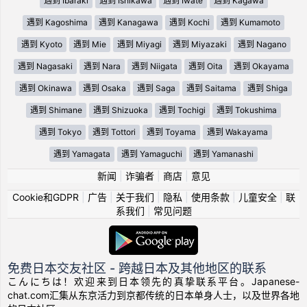
遇到 Ibaraki
遇到 Ishikawa
遇到 Iwate
遇到 Kagawa
遇到 Kagoshima
遇到 Kanagawa
遇到 Kochi
遇到 Kumamoto
遇到 Kyoto
遇到 Mie
遇到 Miyagi
遇到 Miyazaki
遇到 Nagano
遇到 Nagasaki
遇到 Nara
遇到 Niigata
遇到 Oita
遇到 Okayama
遇到 Okinawa
遇到 Osaka
遇到 Saga
遇到 Saitama
遇到 Shiga
遇到 Shimane
遇到 Shizuoka
遇到 Tochigi
遇到 Tokushima
遇到 Tokyo
遇到 Tottori
遇到 Toyama
遇到 Wakayama
遇到 Yamagata
遇到 Yamaguchi
遇到 Yamanashi
新闻
|
诈骗者
|
商店
|
意见
Cookie和GDPR
|
广告
|
关于我们
|
隐私
|
使用条款
|
儿童安全
|
联
系我们
|
常见问题
免费日本交友社区 - 跨越日本及其他地区的联系
こんにちは！欢迎来到日本领先的真挚联系平台。Japanese-
chat.com汇集从东京活力到京都传统的日本单身人士，以及世界各地