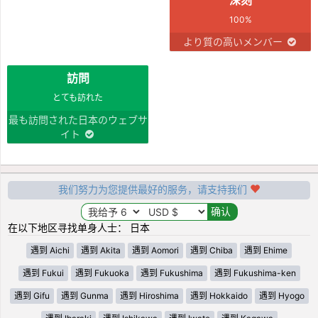
100%
より質の高いメンバー
訪問
とても訪れた
最も訪問された日本のウェブサ
イト
我们努力为您提供最好的服务，请支持我们
在以下地区寻找单身人士： 日本
遇到 Aichi
遇到 Akita
遇到 Aomori
遇到 Chiba
遇到 Ehime
遇到 Fukui
遇到 Fukuoka
遇到 Fukushima
遇到 Fukushima-ken
遇到 Gifu
遇到 Gunma
遇到 Hiroshima
遇到 Hokkaido
遇到 Hyogo