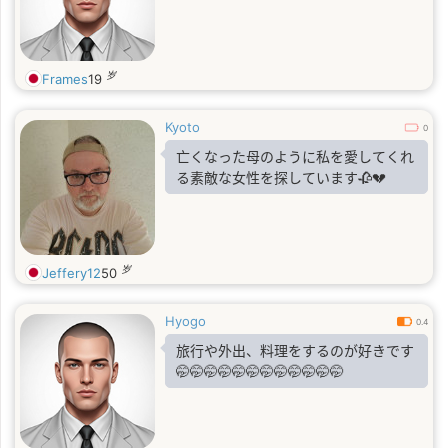
岁
Frames
19
Kyoto
0
亡くなった母のように私を愛してくれ
る素敵な女性を探しています🥀💔
岁
Jeffery12
50
Hyogo
0.4
旅行や外出、料理をするのが好きです
🤭🤭🤭🤭🤭🤭🤭🤭🤭🤭🤭🤭