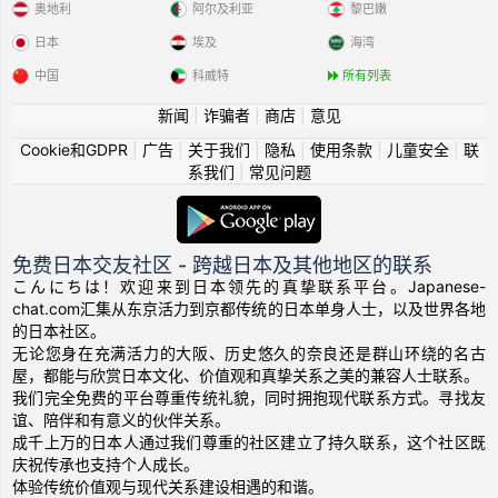
奥地利
阿尔及利亚
黎巴嫩
日本
埃及
海湾
中国
科威特
所有列表
新闻
|
诈骗者
|
商店
|
意见
Cookie和GDPR
|
广告
|
关于我们
|
隐私
|
使用条款
|
儿童安全
|
联
系我们
|
常见问题
免费日本交友社区 - 跨越日本及其他地区的联系
こんにちは！欢迎来到日本领先的真挚联系平台。Japanese-
chat.com汇集从东京活力到京都传统的日本单身人士，以及世界各地
的日本社区。
无论您身在充满活力的大阪、历史悠久的奈良还是群山环绕的名古
屋，都能与欣赏日本文化、价值观和真挚关系之美的兼容人士联系。
我们完全免费的平台尊重传统礼貌，同时拥抱现代联系方式。寻找友
谊、陪伴和有意义的伙伴关系。
成千上万的日本人通过我们尊重的社区建立了持久联系，这个社区既
庆祝传承也支持个人成长。
体验传统价值观与现代关系建设相遇的和谐。