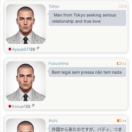
Tokyo
0
`Man from Tokyo seeking serious
relationship and true love`
岁
Ayoub577
26
Fukushima
0.2
Bem legal sem pressa não tem nada
岁
Estuarf
25
Aichi
0.4
外国から来たのですが、バディ、つま