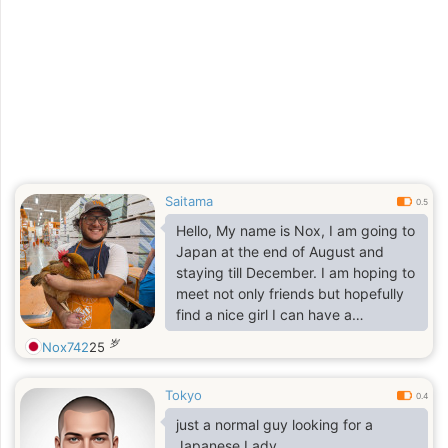
Saitama
0.5
Hello, My name is Nox, I am going to
Japan at the end of August and
staying till December. I am hoping to
meet not only friends but hopefully
find a nice girl I can have a
relationship with.
岁
Nox742
25
Tokyo
0.4
just a normal guy looking for a
Japanese Lady