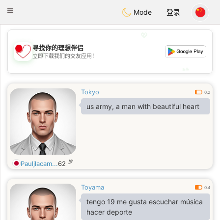
日本
Chat
Toggle
Mode
登录
navigation
💖
寻找你的理想伴侣
💖
立即下载我们的交友应用！
💕
💕
Tokyo
0.2
us army, a man with beautiful heart
岁
Pauljlacam...
62
Toyama
0.4
tengo 19 me gusta escuchar música
hacer deporte