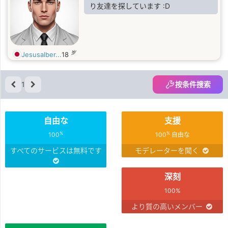
り友達を探しています :D
岁
Jesusalber...
18
1
按条件搜索
自由な
支援
%
%
100
100
自由な
すべてのサービスは無料です
モデレーターを聞く
深刻
100%
より質の高いメンバー