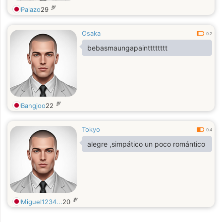
岁
Palazo
29
Osaka
0.2
bebasmaungapaintttttttt
岁
Bangjoo
22
Tokyo
0.4
alegre ,simpático un poco romántico
岁
Miguel1234...
20