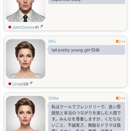
岁
JohnConnor
41
Gifu
0.4
tall pretty young girl 💞🤩
岁
Lindall
28
Chiba
0.4
私はクールでフレンドリーで、良い雰
囲気と本当のつながりを楽しむ人間で
す。みんなを尊重しますが、くだらな
いこと、不誠実さ、無駄なドラマは我