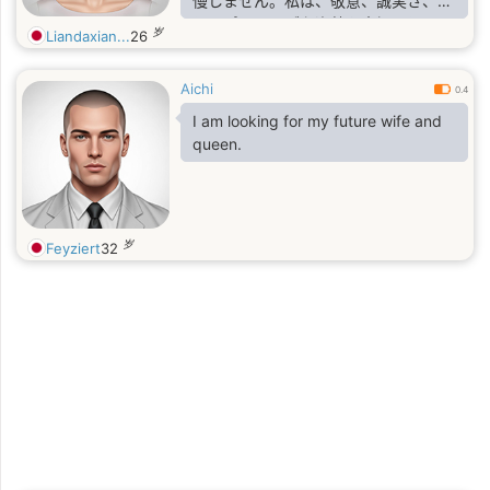
慢しません。私は、敬意、誠実さ、そ
してポジティブな姿勢を大切にしてい
岁
Liandaxian...
26
ます。
Aichi
0.4
I am looking for my future wife and
queen.
岁
Feyziert
32