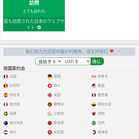
訪問
とても訪れた
最も訪問された日本のウェブサ
イト
我们努力为您提供最好的服务，请支持我们
按国家约会
法国
德国
加拿大
比利时
瑞士
美国
西班牙
英国
墨西哥
意大利
葡萄牙
哥伦比亚
瑞典
已禁用
宠物
澳大利亚
摩洛哥
巴西
荷兰
突尼斯
菲律宾