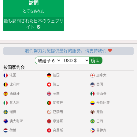
訪問
とても訪れた
最も訪問された日本のウェブサ
イト
我们努力为您提供最好的服务，请支持我们
按国家约会
法国
德国
加拿大
比利时
瑞士
美国
西班牙
英国
墨西哥
意大利
葡萄牙
哥伦比亚
瑞典
已禁用
宠物
澳大利亚
摩洛哥
巴西
荷兰
突尼斯
菲律宾