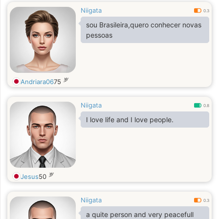
Niigata
0.3
sou Brasileira,quero conhecer novas
pessoas
岁
Andriara06
75
Niigata
0.8
I love life and I love people.
岁
Jesus
50
Niigata
0.3
a quite person and very peacefull