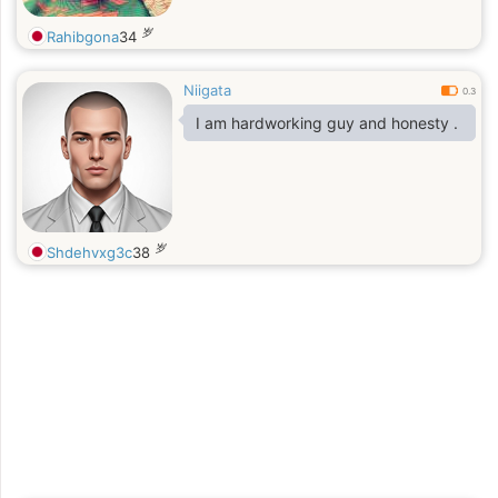
岁
Rahibgona
34
Niigata
0.3
I am hardworking guy and honesty .
岁
Shdehvxg3c
38