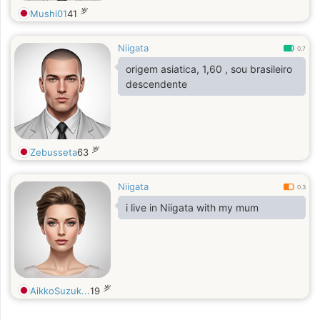
岁
Mushi01
41
Niigata
0.7
origem asiatica, 1,60 , sou brasileiro
descendente
岁
Zebusseta
63
Niigata
0.3
i live in Niigata with my mum
岁
AikkoSuzuk...
19