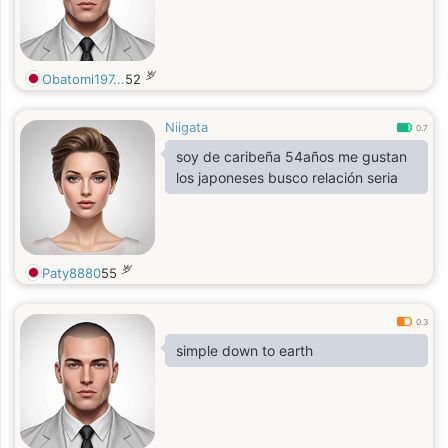
岁
Obatomi197...
52
Niigata
0.7
soy de caribeña 54años me gustan
los japoneses busco relación seria
岁
Paty8880
55
0.3
simple down to earth