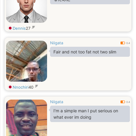
岁
Dennis
27
Niigata
0.4
Fair and not too fat not two slim
岁
Nnochiri
40
Niigata
0.4
I'm a simple man I put serious on
what ever im doing