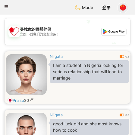
日本
Chat
Toggle
Mode
登录
navigation
💖
寻找你的理想伴侣
💖
立即下载我们的交友应用！
💕
💕
Niigata
0.4
I am a student in Nigeria looking for
serious relationship that will lead to
marriage
岁
Praise
20
Niigata
0.3
good luck girl and she most knows
how to cook