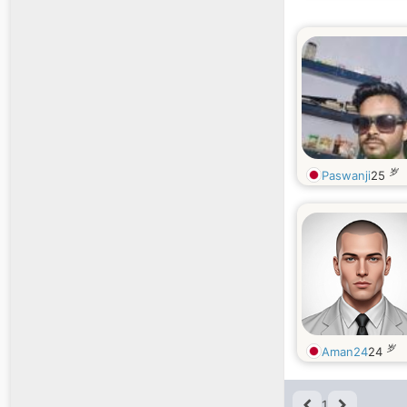
岁
Paswanji
25
岁
Aman24
24
1