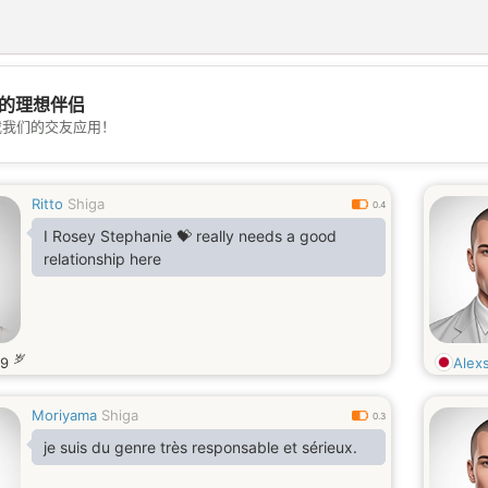
的理想伴侣
💖
载我们的交友应用！
💕
Ritto
Shiga
0.4
I Rosey Stephanie 💝 really needs a good
relationship here
岁
29
Alexs
Moriyama
Shiga
0.3
je suis du genre très responsable et sérieux.