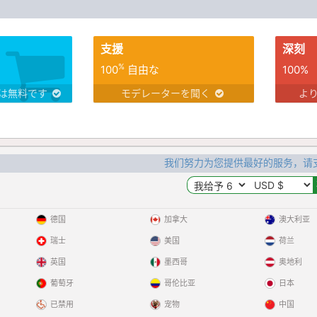
支援
深刻
%
100
自由な
100%
は無料です
モデレーターを聞く
よ
我们努力为您提供最好的服务，请
德国
加拿大
澳大利亚
瑞士
美国
荷兰
英国
墨西哥
奥地利
葡萄牙
哥伦比亚
日本
已禁用
宠物
中国