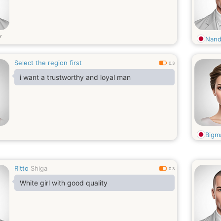
岁
Nan
Select the region first
0.3
i want a trustworthy and loyal man
Bigm
Ritto
Shiga
0.3
White girl with good quality