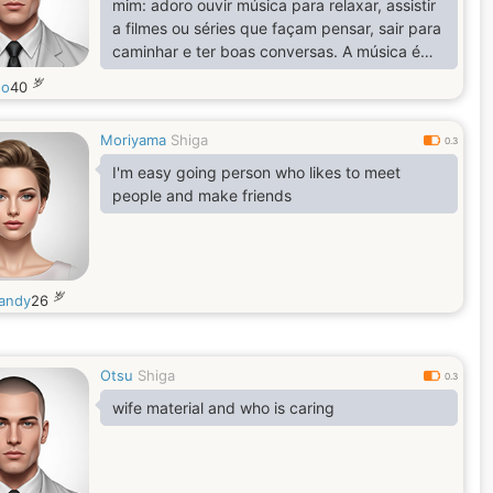
mim: adoro ouvir música para relaxar, assistir
a filmes ou séries que façam pensar, sair para
caminhar e ter boas conversas. A música é
minha companhia constante — escuto um
岁
do
40
pouco de tudo, mas tenho um carinho
especial por músicas que trazem boas
Moriyama
Shiga
lembranças ou passam uma vibe tranquila.
0.3
Minha personalidade mistura curiosidade com
I'm easy going person who likes to meet
simplicidade: gosto de aprender coisas
people and make friends
novas, mas também valorizo momentos
calmos,
岁
andy
26
Otsu
Shiga
0.3
wife material and who is caring