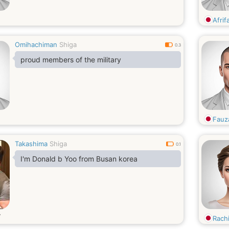
Afrif
Omihachiman
Shiga
0.3
proud members of the military
Fauz
Takashima
Shiga
0.1
I'm Donald b Yoo from Busan korea
Rach