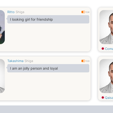
Ritto
Shiga
0.4
I looking girl for friendship
Coma
Takashima
Shiga
0.3
I am an jolly person and loyal
Qaisa