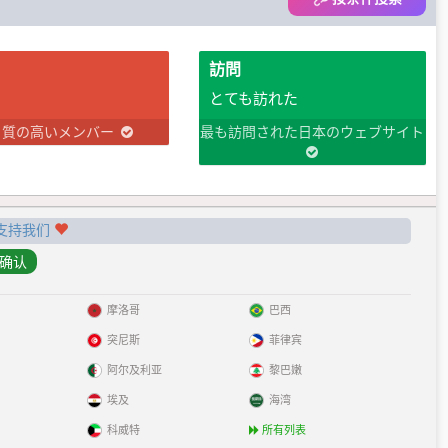
訪問
とても訪れた
り質の高いメンバー
最も訪問された日本のウェブサイト
支持我们
摩洛哥
巴西
突尼斯
菲律宾
阿尔及利亚
黎巴嫩
埃及
海湾
科威特
所有列表