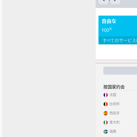
自由な
%
100
すべてのサービス
按国家约会
法国
比利时
西班牙
意大利
瑞典