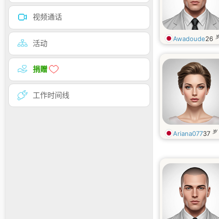
视频通话
Awadoude
26
活动
捐赠
工作时间线
岁
Ariana077
37