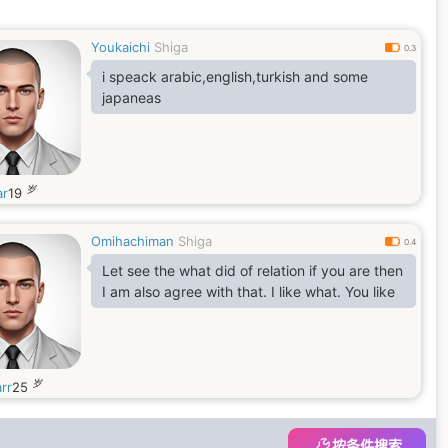
Youkaichi
Shiga
0.3
i speack arabic,english,turkish and some
japaneas
岁
r
19
Omihachiman
Shiga
0.4
Let see the what did of relation if you are then
I am also agree with that. I like what. You like
岁
rr
25
按条件搜索