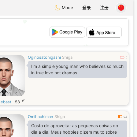
Mode
登录
注册
💖
💕
Oginosatohigashi
Shiga
0
I'm a simple young man who believes so much
in true love not dramas
岁
ebast...
58
Omihachiman
Shiga
0.6
Gosto de aproveitar as pequenas coisas do
dia a dia. Meus hobbies dizem muito sobre