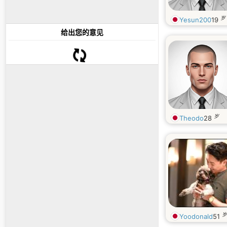
岁
Yesun200
19
给出您的意见
岁
Theodo
28
岁
Yoodonald
51