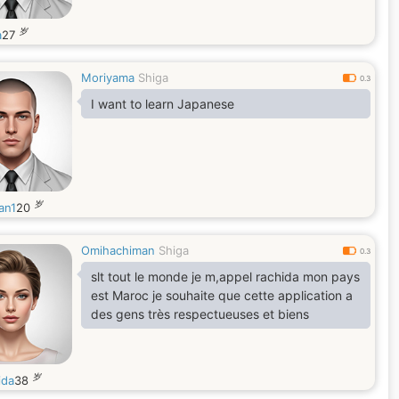
岁
a
27
Moriyama
Shiga
0.3
I want to learn Japanese
岁
an1
20
Omihachiman
Shiga
0.3
slt tout le monde je m,appel rachida mon pays
est Maroc je souhaite que cette application a
des gens très respectueuses et biens
岁
ida
38