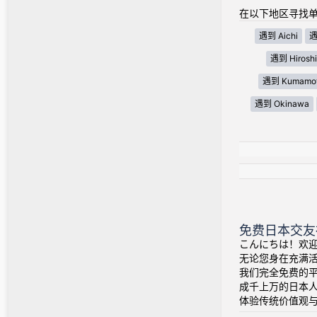
在以下地区寻找单
遇到 Aichi
遇
遇到 Hirosh
遇到 Kumamo
遇到 Okinawa
免费日本交友
こんにちは！欢迎
无论您身在充满
我们完全免费的
成千上万的日本
体验传统价值观