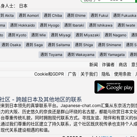
身人士： 日本
到 Akita
遇到 Aomori
遇到 Chiba
遇到 Ehime
遇到 Fukui
遇到 Fukuoka
ima
遇到 Hokkaido
遇到 Hyogo
遇到 Ibaraki
遇到 Ishikawa
遇到 Iwate
to
遇到 Kyoto
遇到 Mie
遇到 Miyagi
遇到 Miyazaki
遇到 Nagano
遇到
遇到 Osaka
遇到 Saga
遇到 Saitama
遇到 Shiga
遇到 Shimane
遇到 Sh
遇到 Toyama
遇到 Wakayama
遇到 Yamagata
遇到 
新闻
|
诈骗者
|
商店
|
意
Cookie和GDPR
|
广告
|
关于我们
|
隐私
|
使用条款
|
社区 - 跨越日本及其他地区的联系
来到日本领先的真挚联系平台。Japanese-chat.com汇集从东京
活力的大阪、历史悠久的奈良还是群山环绕的名古屋，都能与欣赏日本文
平台尊重传统礼貌，同时拥抱现代联系方式。寻找友谊、陪伴和有意义的
人通过我们尊重的社区建立了持久联系，这个社区既庆祝传承也支持个人
与现代关系建设相遇的和谐。