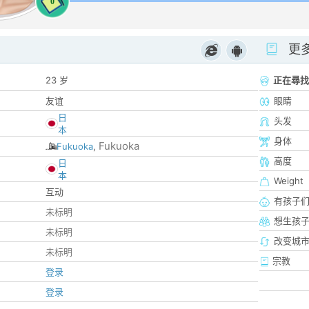
0
更
23 岁
正在尋找
友谊
眼睛
日
头发
本
身体
Fukuoka
Fukuoka
,
高度
日
本
Weight
互动
有孩子
未标明
想生孩
未标明
改变城市
未标明
宗教
登录
登录