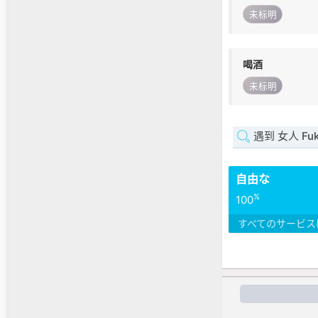
未标明
喝酒
未标明
遇到 女人 Fuk
自由な
%
100
すべてのサービス