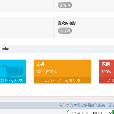
未标明
喜欢的电影
未标明
uoka
支援
深刻
%
100
自由な
100%
は無料です
モデレーターを聞く
よ
我们努力为您提供最好的服务，请