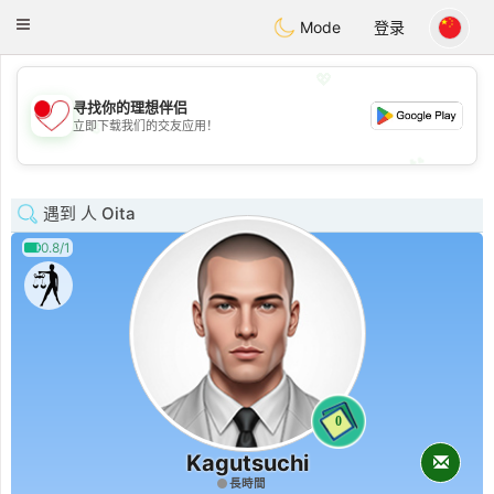
日本
Chat
Toggle
Mode
登录
navigation
💖
寻找你的理想伴侣
💖
立即下载我们的交友应用！
💕
💕
遇到 人 Oita
0.8/1
0
Kagutsuchi
長時間