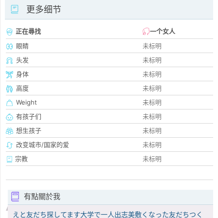
更多细节
正在尋找
一个女人
眼睛
未标明
头发
未标明
身体
未标明
高度
未标明
Weight
未标明
有孩子们
未标明
想生孩子
未标明
改变城市/国家的爱
未标明
宗教
未标明
有點關於我
えと友だち探してます大学で一人出志美敷くなった友だちつく