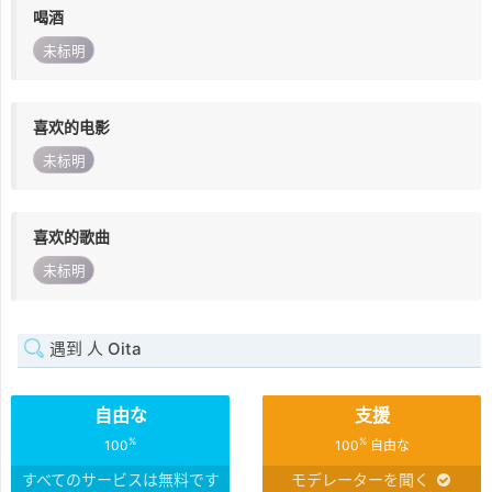
喝酒
未标明
喜欢的电影
未标明
喜欢的歌曲
未标明
遇到 人 Oita
自由な
支援
%
%
100
100
自由な
すべてのサービスは無料です
モデレーターを聞く