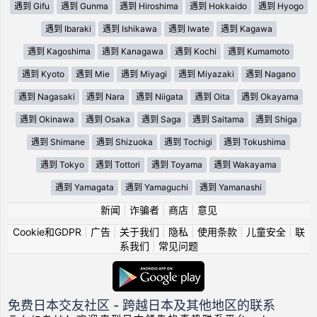
遇到 Gifu
遇到 Gunma
遇到 Hiroshima
遇到 Hokkaido
遇到 Hyogo
遇到 Ibaraki
遇到 Ishikawa
遇到 Iwate
遇到 Kagawa
遇到 Kagoshima
遇到 Kanagawa
遇到 Kochi
遇到 Kumamoto
遇到 Kyoto
遇到 Mie
遇到 Miyagi
遇到 Miyazaki
遇到 Nagano
遇到 Nagasaki
遇到 Nara
遇到 Niigata
遇到 Oita
遇到 Okayama
遇到 Okinawa
遇到 Osaka
遇到 Saga
遇到 Saitama
遇到 Shiga
遇到 Shimane
遇到 Shizuoka
遇到 Tochigi
遇到 Tokushima
遇到 Tokyo
遇到 Tottori
遇到 Toyama
遇到 Wakayama
遇到 Yamagata
遇到 Yamaguchi
遇到 Yamanashi
新闻
|
诈骗者
|
商店
|
意见
Cookie和GDPR
|
广告
|
关于我们
|
隐私
|
使用条款
|
儿童安全
|
联
系我们
|
常见问题
免费日本交友社区 - 跨越日本及其他地区的联系