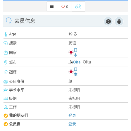
0
会员信息
Age
19 岁
搜索
友谊
日
国家
本
Oita
城市
Oita
,
日
起源
本
公民身份
单
学术水平
未标明
吸烟
未标明
工作
未标明
我的朋友们
登录
会员自
登录