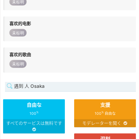
未标明
喜欢的电影
未标明
喜欢的歌曲
未标明
遇到 人 Osaka
自由な
支援
%
%
100
100
自由な
すべてのサービスは無料です
モデレーターを聞く
深刻