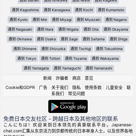
遇到 Ibaraki
遇到 Ishikawa
遇到 Iwate
遇到 Kagawa
遇到 Kagoshima
遇到 Kanagawa
遇到 Kochi
遇到 Kumamoto
遇到 Kyoto
遇到 Mie
遇到 Miyagi
遇到 Miyazaki
遇到 Nagano
遇到 Nagasaki
遇到 Nara
遇到 Niigata
遇到 Oita
遇到 Okayama
遇到 Okinawa
遇到 Osaka
遇到 Saga
遇到 Saitama
遇到 Shiga
遇到 Shimane
遇到 Shizuoka
遇到 Tochigi
遇到 Tokushima
遇到 Tokyo
遇到 Tottori
遇到 Toyama
遇到 Wakayama
遇到 Yamagata
遇到 Yamaguchi
遇到 Yamanashi
新闻
|
诈骗者
|
商店
|
意见
Cookie和GDPR
|
广告
|
关于我们
|
隐私
|
使用条款
|
儿童安全
|
联
系我们
|
常见问题
免费日本交友社区 - 跨越日本及其他地区的联系
こんにちは！欢迎来到日本领先的真挚联系平台。Japanese-
chat.com汇集从东京活力到京都传统的日本单身人士，以及世界各地