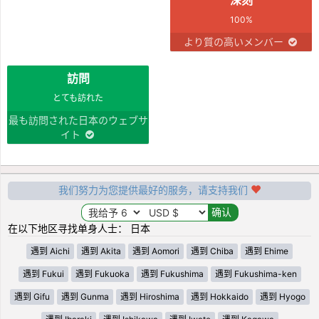
100%
より質の高いメンバー
訪問
とても訪れた
最も訪問された日本のウェブサ
イト
我们努力为您提供最好的服务，请支持我们
在以下地区寻找单身人士： 日本
遇到 Aichi
遇到 Akita
遇到 Aomori
遇到 Chiba
遇到 Ehime
遇到 Fukui
遇到 Fukuoka
遇到 Fukushima
遇到 Fukushima-ken
遇到 Gifu
遇到 Gunma
遇到 Hiroshima
遇到 Hokkaido
遇到 Hyogo