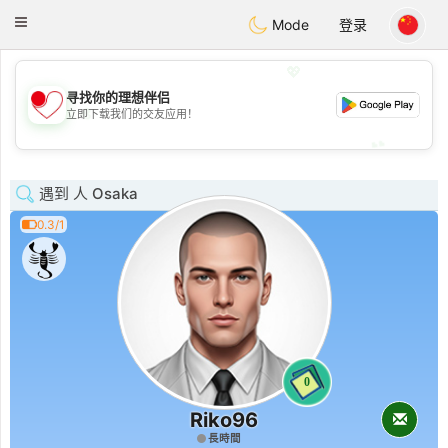
日本
Chat
Toggle
Mode
登录
navigation
💖
寻找你的理想伴侣
💖
立即下载我们的交友应用！
💕
💕
遇到 人 Osaka
0.3/1
0
Riko96
長時間