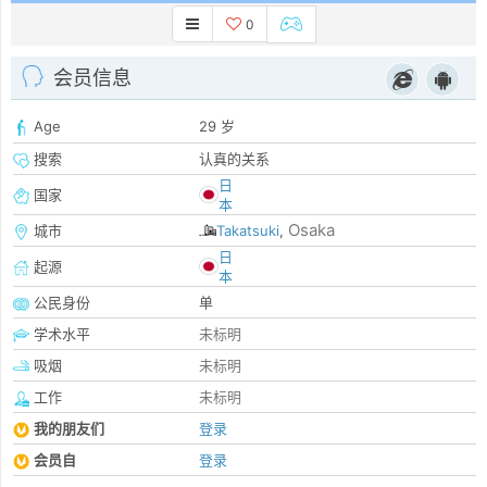
0
会员信息
Age
29 岁
搜索
认真的关系
日
国家
本
Osaka
城市
Takatsuki
,
日
起源
本
公民身份
单
学术水平
未标明
吸烟
未标明
工作
未标明
我的朋友们
登录
会员自
登录