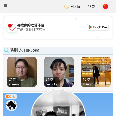
日本
Chat
Toggle
Mode
登录
navigation
💖
寻找你的理想伴侣
💖
立即下载我们的交友应用！
💕
💕
遇到 人 Fukuoka
57 岁
34 岁
46 岁
Kurume
Fukuoka
Shingu
0.4/1