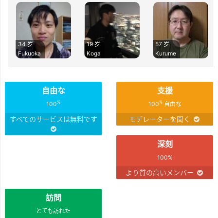
34 岁
19 岁
57 岁
Fukuoka
Koga
Kurume
自由な
支援
%
%
100
100
自由な
すべてのサービスは無料です
モデレーターを聞く
深刻
100%
より質の高いメンバー
訪問
とても訪れた