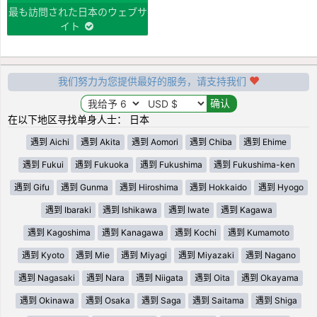
最も訪問された日本のウェブサ
イト
我们努力为您提供最好的服务，请支持我们
在以下地区寻找单身人士： 日本
遇到 Aichi
遇到 Akita
遇到 Aomori
遇到 Chiba
遇到 Ehime
遇到 Fukui
遇到 Fukuoka
遇到 Fukushima
遇到 Fukushima-ken
遇到 Gifu
遇到 Gunma
遇到 Hiroshima
遇到 Hokkaido
遇到 Hyogo
遇到 Ibaraki
遇到 Ishikawa
遇到 Iwate
遇到 Kagawa
遇到 Kagoshima
遇到 Kanagawa
遇到 Kochi
遇到 Kumamoto
遇到 Kyoto
遇到 Mie
遇到 Miyagi
遇到 Miyazaki
遇到 Nagano
遇到 Nagasaki
遇到 Nara
遇到 Niigata
遇到 Oita
遇到 Okayama
遇到 Okinawa
遇到 Osaka
遇到 Saga
遇到 Saitama
遇到 Shiga