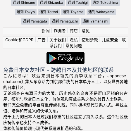
遇到 Shimane
遇到 Shizuoka
遇到 Tochigi
遇到 Tokushima
遇到 Tokyo
遇到 Tottori
遇到 Toyama
遇到 Wakayama
遇到 Yamagata
遇到 Yamaguchi
遇到 Yamanashi
新闻
|
诈骗者
|
商店
|
意见
Cookie和GDPR
|
广告
|
关于我们
|
隐私
|
使用条款
|
儿童安全
|
联
系我们
|
常见问题
免费日本交友社区 - 跨越日本及其他地区的联系
こんにちは！欢迎来到日本领先的真挚联系平台。Japanese-
chat.com汇集从东京活力到京都传统的日本单身人士，以及世界各地
的日本社区。
无论您身在充满活力的大阪、历史悠久的奈良还是群山环绕的名古
屋，都能与欣赏日本文化、价值观和真挚关系之美的兼容人士联系。
我们完全免费的平台尊重传统礼貌，同时拥抱现代联系方式。寻找友
谊、陪伴和有意义的伙伴关系。
成千上万的日本人通过我们尊重的社区建立了持久联系，这个社区既
庆祝传承也支持个人成长。
体验传统价值观与现代关系建设相遇的和谐。