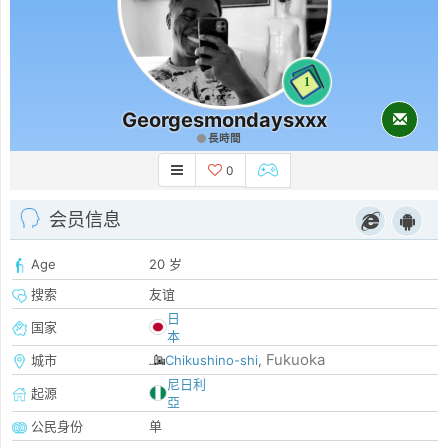
1
Georgesmondaysxxx
長時間
0
会员信息
Age
20 岁
搜索
友谊
日
国家
本
Fukuoka
城市
Chikushino-shi
,
尼日利
起源
亞
公民身份
单