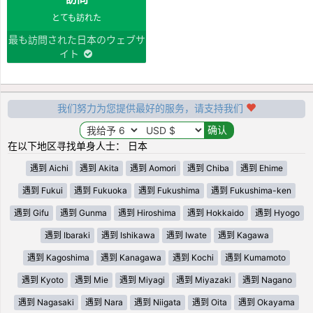
とても訪れた
最も訪問された日本のウェブサ
イト
我们努力为您提供最好的服务，请支持我们
在以下地区寻找单身人士： 日本
遇到 Aichi
遇到 Akita
遇到 Aomori
遇到 Chiba
遇到 Ehime
遇到 Fukui
遇到 Fukuoka
遇到 Fukushima
遇到 Fukushima-ken
遇到 Gifu
遇到 Gunma
遇到 Hiroshima
遇到 Hokkaido
遇到 Hyogo
遇到 Ibaraki
遇到 Ishikawa
遇到 Iwate
遇到 Kagawa
遇到 Kagoshima
遇到 Kanagawa
遇到 Kochi
遇到 Kumamoto
遇到 Kyoto
遇到 Mie
遇到 Miyagi
遇到 Miyazaki
遇到 Nagano
遇到 Nagasaki
遇到 Nara
遇到 Niigata
遇到 Oita
遇到 Okayama