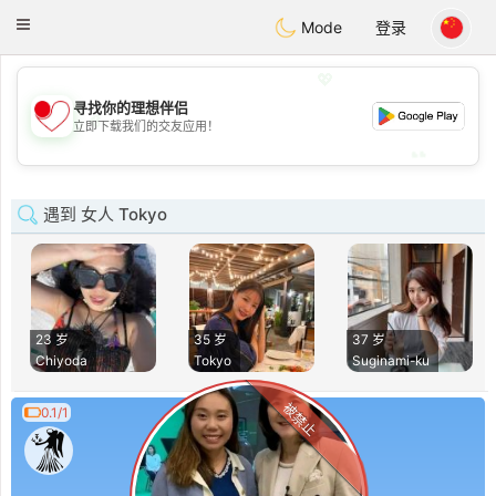
日本
Chat
Toggle
Mode
登录
navigation
💖
寻找你的理想伴侣
💖
立即下载我们的交友应用！
💕
💕
遇到 女人 Tokyo
23 岁
35 岁
37 岁
Chiyoda
Tokyo
Suginami-ku
被禁止
0.1/1