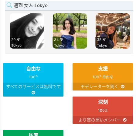
遇到 女人 Tokyo
29 岁
34 岁
35 岁
Tokyo
Tokyo
Tokyo
自由な
支援
%
%
100
100
自由な
すべてのサービスは無料です
モデレーターを聞く
深刻
100%
より質の高いメンバー
訪問