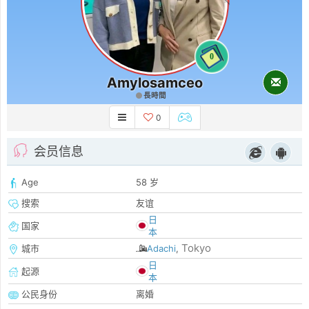
0
Amylosamceo
長時間
0
会员信息
Age
58 岁
搜索
友谊
日
国家
本
Tokyo
城市
Adachi
,
日
起源
本
公民身份
离婚