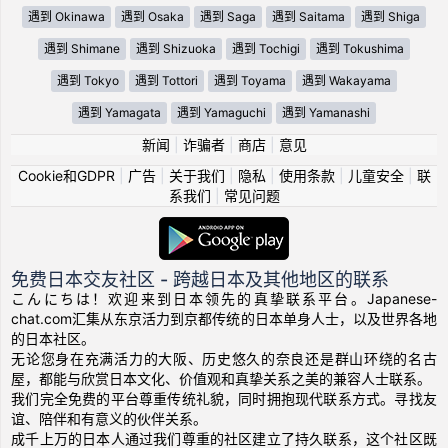
遇到 Okinawa
遇到 Osaka
遇到 Saga
遇到 Saitama
遇到 Shiga
遇到 Shimane
遇到 Shizuoka
遇到 Tochigi
遇到 Tokushima
遇到 Tokyo
遇到 Tottori
遇到 Toyama
遇到 Wakayama
遇到 Yamagata
遇到 Yamaguchi
遇到 Yamanashi
新闻
|
诈骗者
|
商店
|
意见
Cookie和GDPR
|
广告
|
关于我们
|
隐私
|
使用条款
|
儿童安全
|
联
系我们
|
常见问题
免费日本交友社区 - 跨越日本及其他地区的联系
こんにちは！欢迎来到日本领先的真挚联系平台。Japanese-
chat.com汇集从东京活力到京都传统的日本单身人士，以及世界各地
的日本社区。
无论您身在充满活力的大阪、历史悠久的奈良还是群山环绕的名古
屋，都能与欣赏日本文化、价值观和真挚关系之美的兼容人士联系。
我们完全免费的平台尊重传统礼貌，同时拥抱现代联系方式。寻找友
谊、陪伴和有意义的伙伴关系。
成千上万的日本人通过我们尊重的社区建立了持久联系，这个社区既