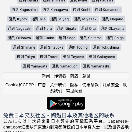
遇到 Ibaraki
遇到 Ishikawa
遇到 Iwate
遇到 Kagawa
遇到 Kagoshima
遇到 Kanagawa
遇到 Kochi
遇到 Kumamoto
遇到 Kyoto
遇到 Mie
遇到 Miyagi
遇到 Miyazaki
遇到 Nagano
遇到 Nagasaki
遇到 Nara
遇到 Niigata
遇到 Oita
遇到 Okayama
遇到 Okinawa
遇到 Osaka
遇到 Saga
遇到 Saitama
遇到 Shiga
遇到 Shimane
遇到 Shizuoka
遇到 Tochigi
遇到 Tokushima
遇到 Tokyo
遇到 Tottori
遇到 Toyama
遇到 Wakayama
遇到 Yamagata
遇到 Yamaguchi
遇到 Yamanashi
新闻
|
诈骗者
|
商店
|
意见
Cookie和GDPR
|
广告
|
关于我们
|
隐私
|
使用条款
|
儿童安全
|
联
系我们
|
常见问题
免费日本交友社区 - 跨越日本及其他地区的联系
こんにちは！欢迎来到日本领先的真挚联系平台。Japanese-
chat.com汇集从东京活力到京都传统的日本单身人士，以及世界各地