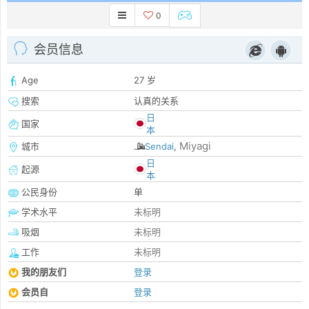
0
会员信息
Age
27 岁
搜索
认真的关系
日
国家
本
Miyagi
城市
Sendai
,
日
起源
本
公民身份
单
学术水平
未标明
吸烟
未标明
工作
未标明
我的朋友们
登录
会员自
登录