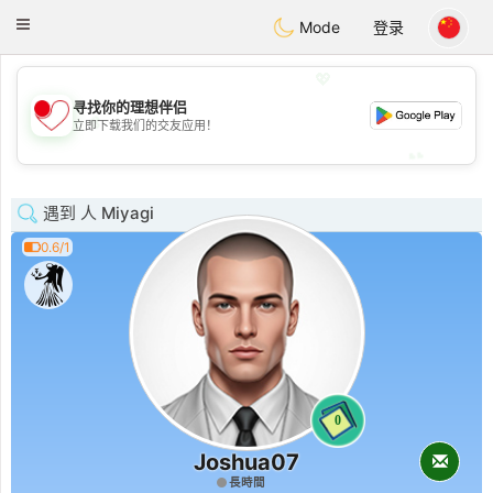
日本
Chat
Toggle
Mode
登录
navigation
💖
寻找你的理想伴侣
💖
立即下载我们的交友应用！
💕
💕
遇到 人 Miyagi
0.6/1
0
Joshua07
長時間