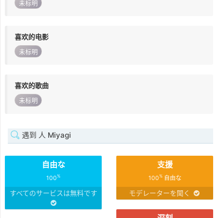
未标明
喜欢的电影
未标明
喜欢的歌曲
未标明
遇到 人 Miyagi
自由な
支援
%
%
100
100
自由な
すべてのサービスは無料です
モデレーターを聞く
深刻