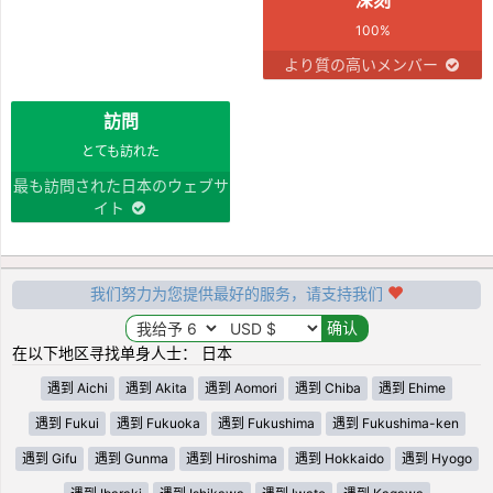
100%
より質の高いメンバー
訪問
とても訪れた
最も訪問された日本のウェブサ
イト
我们努力为您提供最好的服务，请支持我们
在以下地区寻找单身人士： 日本
遇到 Aichi
遇到 Akita
遇到 Aomori
遇到 Chiba
遇到 Ehime
遇到 Fukui
遇到 Fukuoka
遇到 Fukushima
遇到 Fukushima-ken
遇到 Gifu
遇到 Gunma
遇到 Hiroshima
遇到 Hokkaido
遇到 Hyogo