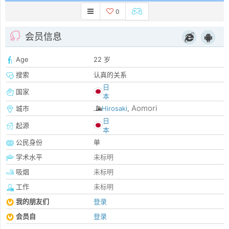
0
会员信息
Age
22 岁
搜索
认真的关系
日
国家
本
Aomori
城市
Hirosaki
,
日
起源
本
公民身份
单
学术水平
未标明
吸烟
未标明
工作
未标明
我的朋友们
登录
会员自
登录