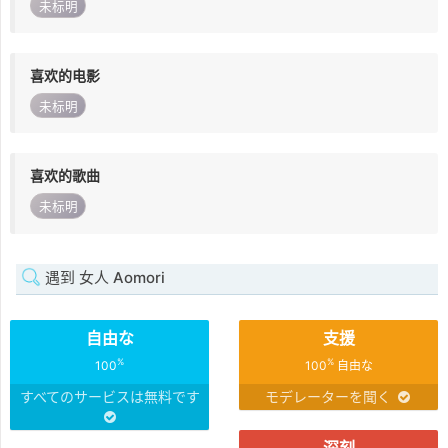
未标明
喜欢的电影
未标明
喜欢的歌曲
未标明
遇到 女人 Aomori
自由な
支援
%
%
100
100
自由な
すべてのサービスは無料です
モデレーターを聞く
深刻