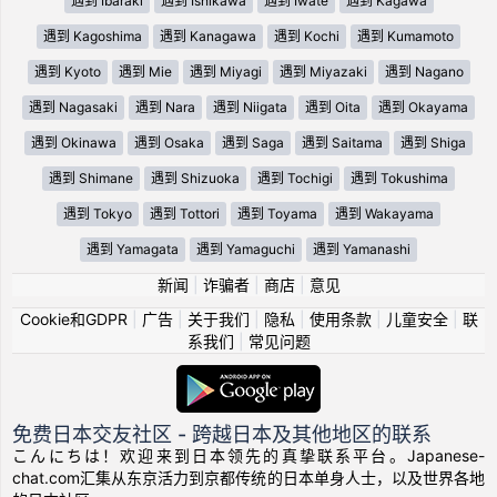
遇到 Ibaraki
遇到 Ishikawa
遇到 Iwate
遇到 Kagawa
遇到 Kagoshima
遇到 Kanagawa
遇到 Kochi
遇到 Kumamoto
遇到 Kyoto
遇到 Mie
遇到 Miyagi
遇到 Miyazaki
遇到 Nagano
遇到 Nagasaki
遇到 Nara
遇到 Niigata
遇到 Oita
遇到 Okayama
遇到 Okinawa
遇到 Osaka
遇到 Saga
遇到 Saitama
遇到 Shiga
遇到 Shimane
遇到 Shizuoka
遇到 Tochigi
遇到 Tokushima
遇到 Tokyo
遇到 Tottori
遇到 Toyama
遇到 Wakayama
遇到 Yamagata
遇到 Yamaguchi
遇到 Yamanashi
新闻
|
诈骗者
|
商店
|
意见
Cookie和GDPR
|
广告
|
关于我们
|
隐私
|
使用条款
|
儿童安全
|
联
系我们
|
常见问题
免费日本交友社区 - 跨越日本及其他地区的联系
こんにちは！欢迎来到日本领先的真挚联系平台。Japanese-
chat.com汇集从东京活力到京都传统的日本单身人士，以及世界各地