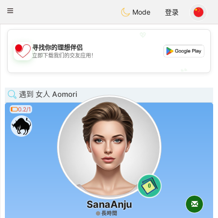
日本
Chat
Toggle
Mode
登录
navigation
💖
寻找你的理想伴侣
💖
立即下载我们的交友应用！
💕
💕
遇到 女人 Aomori
0.2/1
0
SanaAnju
長時間