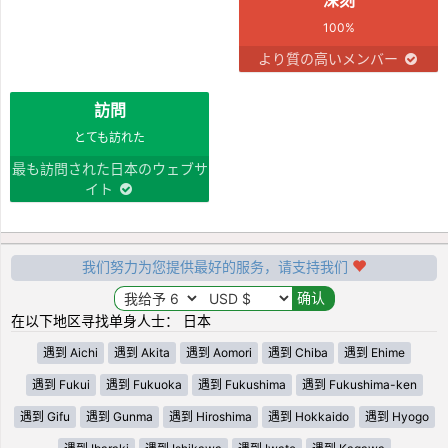
100%
より質の高いメンバー
訪問
とても訪れた
最も訪問された日本のウェブサ
イト
我们努力为您提供最好的服务，请支持我们
在以下地区寻找单身人士： 日本
遇到 Aichi
遇到 Akita
遇到 Aomori
遇到 Chiba
遇到 Ehime
遇到 Fukui
遇到 Fukuoka
遇到 Fukushima
遇到 Fukushima-ken
遇到 Gifu
遇到 Gunma
遇到 Hiroshima
遇到 Hokkaido
遇到 Hyogo