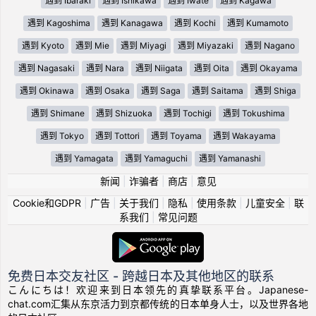
遇到 Ibaraki
遇到 Ishikawa
遇到 Iwate
遇到 Kagawa
遇到 Kagoshima
遇到 Kanagawa
遇到 Kochi
遇到 Kumamoto
遇到 Kyoto
遇到 Mie
遇到 Miyagi
遇到 Miyazaki
遇到 Nagano
遇到 Nagasaki
遇到 Nara
遇到 Niigata
遇到 Oita
遇到 Okayama
遇到 Okinawa
遇到 Osaka
遇到 Saga
遇到 Saitama
遇到 Shiga
遇到 Shimane
遇到 Shizuoka
遇到 Tochigi
遇到 Tokushima
遇到 Tokyo
遇到 Tottori
遇到 Toyama
遇到 Wakayama
遇到 Yamagata
遇到 Yamaguchi
遇到 Yamanashi
新闻
|
诈骗者
|
商店
|
意见
Cookie和GDPR
|
广告
|
关于我们
|
隐私
|
使用条款
|
儿童安全
|
联
系我们
|
常见问题
免费日本交友社区 - 跨越日本及其他地区的联系
こんにちは！欢迎来到日本领先的真挚联系平台。Japanese-
chat.com汇集从东京活力到京都传统的日本单身人士，以及世界各地