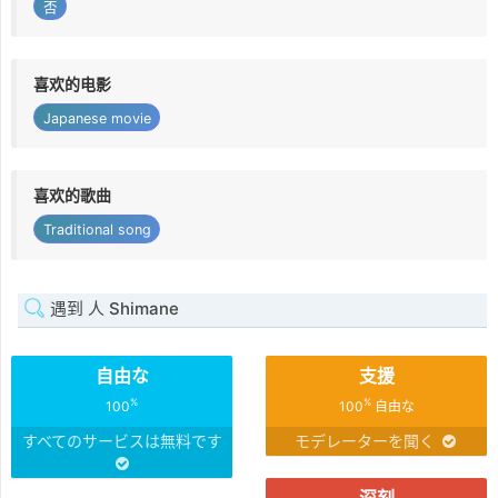
否
喜欢的电影
Japanese movie
喜欢的歌曲
Traditional song
遇到 人 Shimane
自由な
支援
%
%
100
100
自由な
すべてのサービスは無料です
モデレーターを聞く
深刻