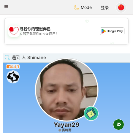
日本
Chat
Toggle
Mode
登录
navigation
💖
寻找你的理想伴侣
💖
立即下载我们的交友应用！
💕
💕
遇到 人 Shimane
0.4/1
1
Yayan29
長時間