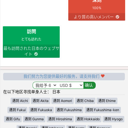
100%
より質の高いメンバー
訪問
とても訪れた
最も訪問された日本のウェブサ
イト
我们努力为您提供最好的服务，请支持我们
在以下地区寻找单身人士： 日本
遇到 Aichi
遇到 Akita
遇到 Aomori
遇到 Chiba
遇到 Ehime
遇到 Fukui
遇到 Fukuoka
遇到 Fukushima
遇到 Fukushima-ken
遇到 Gifu
遇到 Gunma
遇到 Hiroshima
遇到 Hokkaido
遇到 Hyogo