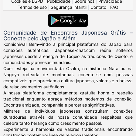
Cookies e LGPD
|
Publicidade
|
Sobre nós
|
Privacidade
|
Termos de uso
|
Segurança infantil
|
Contato
|
FAQ
Comunidade de Encontros Japonesa Grátis –
Conecte pelo Japão e Além
Konnichiwa! Bem-vindo à principal plataforma do Japão para
conexões autênticas. Japanese-chat.com reúne solteiros
japoneses desde a energia de Tóquio às tradições de Quioto, e
comunidades japonesas mundiais.
Quer esteja na movimentada Osaka, na histórica Nara ou na
Nagoya rodeada de montanhas, conecte-se com pessoas
compatíveis que apreciam a cultura japonesa, valores e a beleza
de relacionamentos autênticos.
A nossa plataforma completamente gratuita honra o respeito
tradicional enquanto abraça métodos modernos de conexão.
Encontre amizade, companhia e parcerias significativas.
Milhares de indivíduos japoneses construíram conexões
duradouras através da nossa comunidade respeitosa que
celebra tanto herança como crescimento pessoal.
Experimente a harmonia de valores tradicionais encontrando
construção contemporânea de relacionamentos.