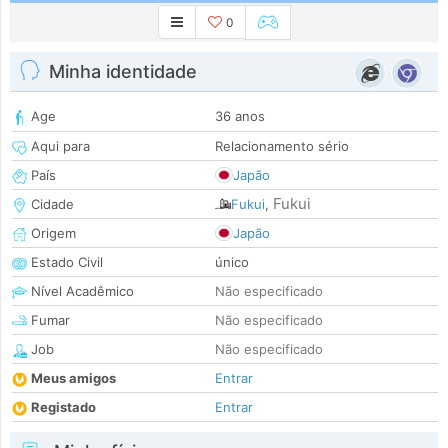
0
Minha identidade
Age
36 anos
Aqui para
Relacionamento sério
País
Japão
Fukui
Cidade
Fukui
,
Origem
Japão
Estado Civil
único
Nível Acadêmico
Não especificado
Fumar
Não especificado
Job
Não especificado
Meus amigos
Entrar
Registado
Entrar