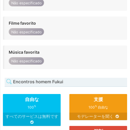
Não especificado
Filme favorito
Não especificado
Música favorita
Não especificado
Encontros homem Fukui
自由な
支援
%
%
100
100
自由な
すべてのサービスは無料です
モデレーターを聞く