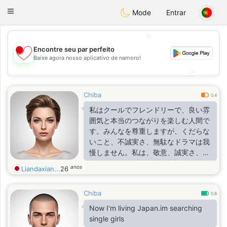
日本
Chat
Toggle
Mode
Entrar
navigation
💖
Encontre seu par perfeito
💖
Baixe agora nosso aplicativo de namoro!
💕
💕
Chiba
0.4
私はクールでフレンドリーで、良い雰
囲気と本当のつながりを楽しむ人間で
す。みんなを尊重しますが、くだらな
いこと、不誠実さ、無駄なドラマは我
慢しません。私は、敬意、誠実さ、そ
してポジティブな姿勢を大切にしてい
anos
Liandaxian...
26
ます。
Chiba
0.8
Now I'm living Japan.im searching
single girls