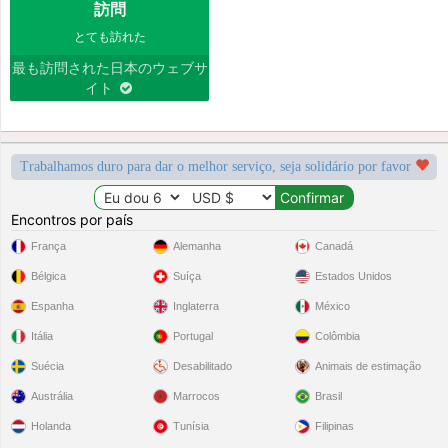
訪問
とても訪れた
最も訪問された日本のウェブサ
イト
Trabalhamos duro para dar o melhor serviço, seja solidário por favor
Encontros por país
França
Alemanha
Canadá
Bélgica
Suíça
Estados Unidos
Espanha
Inglaterra
México
Itália
Portugal
Colômbia
Suécia
Desabilitado
Animais de estimação
Austrália
Marrocos
Brasil
Holanda
Tunísia
Filipinas