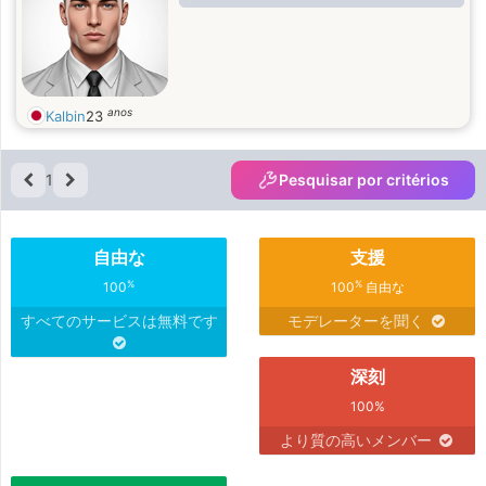
anos
Kalbin
23
1
Pesquisar por critérios
自由な
支援
%
%
100
100
自由な
すべてのサービスは無料です
モデレーターを聞く
深刻
100%
より質の高いメンバー