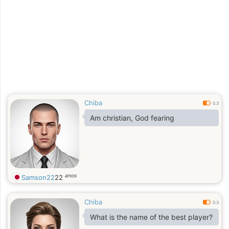
Chiba
0.3
Am christian, God fearing
anos
Samson22
22
Chiba
0.3
What is the name of the best player?