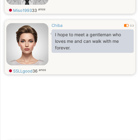
anos
Miso1993
33
Chiba
0.3
I hope to meet a gentleman who
loves me and can walk with me
forever.
anos
SSLLgood
36