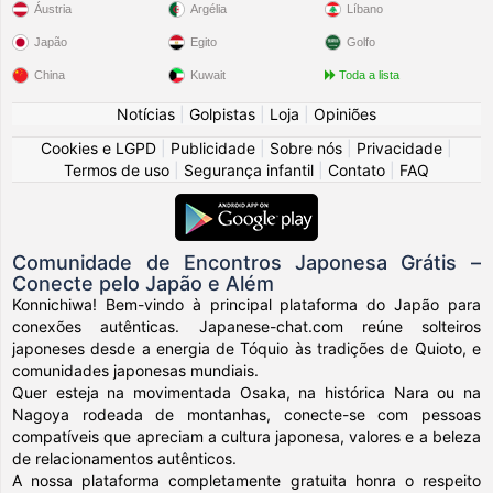
Áustria
Argélia
Líbano
Japão
Egito
Golfo
China
Kuwait
Toda a lista
Notícias
|
Golpistas
|
Loja
|
Opiniões
Cookies e LGPD
|
Publicidade
|
Sobre nós
|
Privacidade
|
Termos de uso
|
Segurança infantil
|
Contato
|
FAQ
Comunidade de Encontros Japonesa Grátis –
Conecte pelo Japão e Além
Konnichiwa! Bem-vindo à principal plataforma do Japão para
conexões autênticas. Japanese-chat.com reúne solteiros
japoneses desde a energia de Tóquio às tradições de Quioto, e
comunidades japonesas mundiais.
Quer esteja na movimentada Osaka, na histórica Nara ou na
Nagoya rodeada de montanhas, conecte-se com pessoas
compatíveis que apreciam a cultura japonesa, valores e a beleza
de relacionamentos autênticos.
A nossa plataforma completamente gratuita honra o respeito