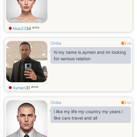
anos
Nias23
34
Chiba
0.6
hi my name is aymen and im looking
for serious relation
anos
Aymen
31
Chiba
0.3
i like my life my country my years i
like cars travel and all