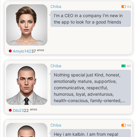
Chiba
0.3
I'm a CEO in a company I'm new in
the app to look for a good friends
anos
Amylo142
37
Chiba
0.7
Nothing special just Kind, honest,
emotionally mature, supportive,
communicative, respectful,
humorous, loyal, adventurous,
health-conscious, family-oriented,
ambitious, patient, empathetic,
anos
Dib23
22
financially responsible, open-
minded, affectionate, reliable
Chiba
0.6
Hey i am kalbin. I am from nepal