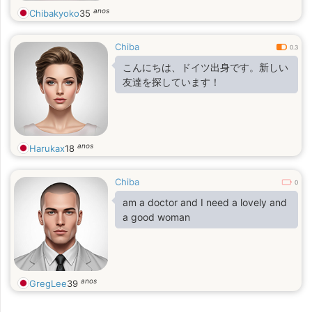
anos
Chibakyoko
35
Chiba
0.3
こんにちは、ドイツ出身です。新しい
友達を探しています！
anos
Harukax
18
Chiba
0
am a doctor and I need a lovely and
a good woman
anos
GregLee
39