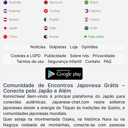
Austrália
Marrocos
Brasil
Holanda
Tunísia
Filipinas
Áustria
Argélia
Líbano
Japão
Egito
Golfo
China
Kuwait
Toda a lista
Notícias
|
Golpistas
|
Loja
|
Opiniões
Cookies e LGPD
|
Publicidade
|
Sobre nós
|
Privacidade
|
Termos de uso
|
Segurança infantil
|
Contato
|
FAQ
Comunidade de Encontros Japonesa Grátis –
Conecte pelo Japão e Além
Konnichiwa! Bem-vindo à principal plataforma do Japão para
conexões autênticas. Japanese-chat.com reúne solteiros
japoneses desde a energia de Tóquio às tradições de Quioto, e
comunidades japonesas mundiais.
Quer esteja na movimentada Osaka, na histórica Nara ou na
Nagoya rodeada de montanhas, conecte-se com pessoas