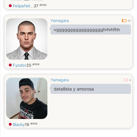
anos
Felipefeli...
37
Yamagata
0.1
vggggggggggggggggghrhrhfhh
anos
Fyodor
20
Yamagata
0
detallista y amorosa
anos
Blacky
19