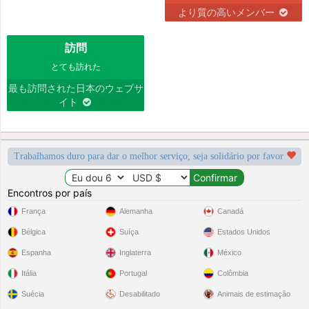
より質の高いメンバー
訪問
とても訪れた
最も訪問された日本のウェブサ
イト
Trabalhamos duro para dar o melhor serviço, seja solidário por favor
Encontros por país
França
Alemanha
Canadá
Bélgica
Suíça
Estados Unidos
Espanha
Inglaterra
México
Itália
Portugal
Colômbia
Suécia
Desabilitado
Animais de estimação