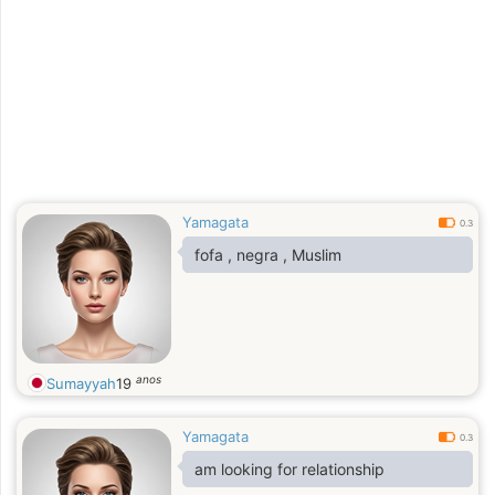
Yamagata
0.3
fofa , negra , Muslim
anos
Sumayyah
19
Yamagata
0.3
am looking for relationship