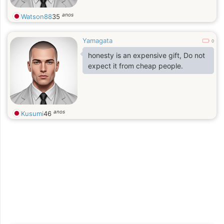
anos
Watson88
35
Yamagata
0
honesty is an expensive gift, Do not
expect it from cheap people.
anos
Kusumi
46