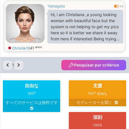
Yamagata
0.4
Hi, i am Christiana ,a young looking
woman with beautiful face but the
system is not helping to get my pics
here so it is better we share it away
from here if interested Being trying
to get myself here but since i am not
anos
Christie19
41
familiar with this things making it
quite hard for me.. and never
married but been through couple of
1
Pesquisar por critérios
bad relationship which i do not want
that to happen again , i am looking
to meet someone who knows what
自由な
支援
he is looking forI am a mixed race of
European and American
%
%
100
100
自由な
すべてのサービスは無料です
モデレーターを聞く
深刻
100%