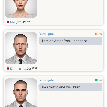
anos
Mary123
19
Yamagata
0.3
i am an Actor from Japanese
anos
Kippeishii...
20
Yamagata
0.7
Im athletic and well built