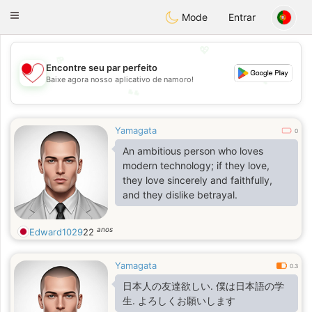
日本
Chat
Toggle
Mode
Entrar
navigation
💖
Encontre seu par perfeito
💕
Baixe agora nosso aplicativo de namoro!
💕
💖
Yamagata
0
An ambitious person who loves
modern technology; if they love,
they love sincerely and faithfully,
and they dislike betrayal.
anos
Edward1029
22
Yamagata
0.3
日本人の友達欲しい. 僕は日本語の学
生. よろしくお願いします