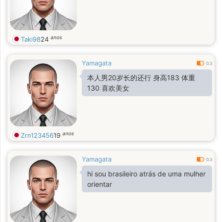
anos
Taki98
24
Yamagata
0.3
本人男20岁长的还行 身高183 体重
130 喜欢美女
anos
Zrn123456
19
Yamagata
0.3
hi sou brasileiro atrás de uma mulher
orientar