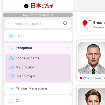
日本
Chat
Tokyo 2026-08-07 15:57
Encont
Baixe a
Início
Pesquisar
Todos os perfis
Matchmaker
Usar o mapa
Wrongusern...
Minhas Mensagens
Chat