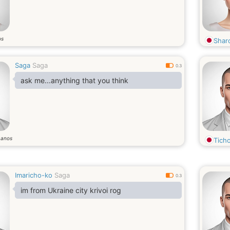
os
Shar
Saga
Saga
0.3
ask me...anything that you think
anos
7
Tich
Imaricho-ko
Saga
0.3
im from Ukraine city krivoi rog