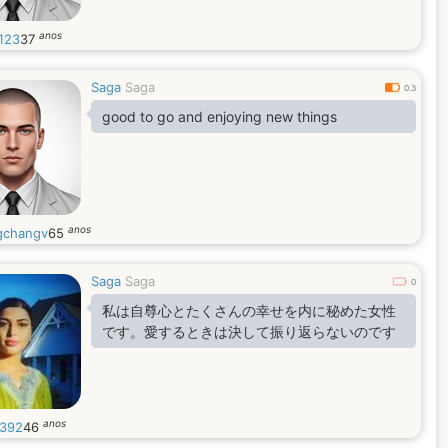
anos
123
37
Saga
Saga
0.3
good to go and enjoying new things
anos
changv
65
Saga
Saga
0
私は自尊心とたくさんの幸せを内に秘めた女性
です。愛するときは決して振り返らないのです
anos
392
46