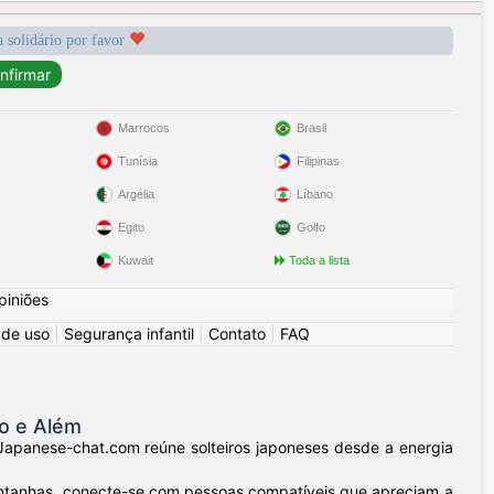
a solidário por favor
Marrocos
Brasil
Tunísia
Filipinas
Argélia
Líbano
Egito
Golfo
Kuwait
Toda a lista
piniões
 de uso
|
Segurança infantil
|
Contato
|
FAQ
o e Além
Japanese-chat.com reúne solteiros japoneses desde a energia
ntanhas, conecte-se com pessoas compatíveis que apreciam a