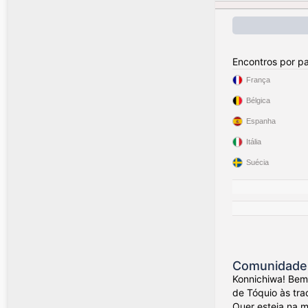
Encontros por pa
França
Bélgica
Espanha
Itália
Suécia
Comunidade 
Konnichiwa! Bem
de Tóquio às tra
Quer esteja na 