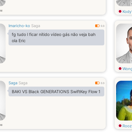
os
Kody
Imaricho-ko
Saga
0.3
fg tudo l ficar nítido vídeo gás não veja bah
ola Eric
Wong
Saga
Saga
0.3
BAKI VS Black GENERATIONS SwiftKey Flow 1
os
Rooz