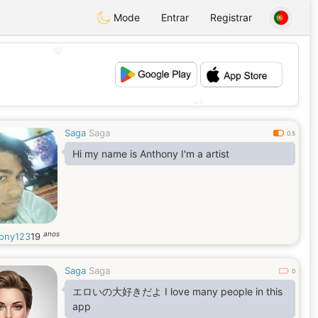
Mode
Entrar
Registrar
💖
💕
Saga
Saga
0.5
Hi my name is Anthony I'm a artist
anos
ony123
19
Saga
Saga
0
エロいの大好きだよ I love many people in this
app