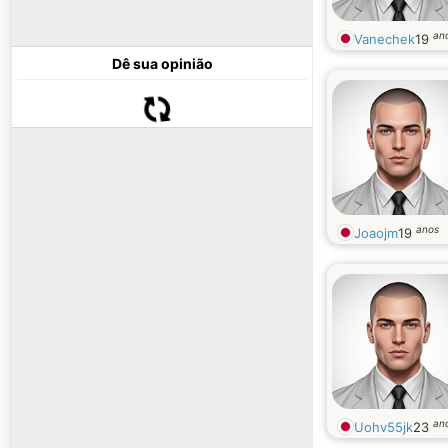
an
Vanechek
19
Dê sua opinião
anos
Joaojm
19
an
Uohv55jk
23