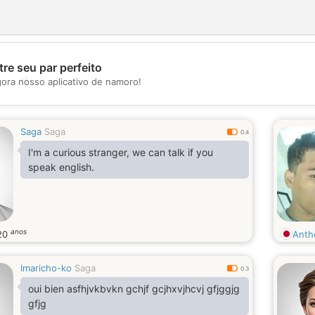
re seu par perfeito
💖
gora nosso aplicativo de namoro!
💕
Saga
Saga
0.4
I'm a curious stranger, we can talk if you
speak english.
anos
20
Anth
Imaricho-ko
Saga
0.3
oui bien asfhjvkbvkn gchjf gcjhxvjhcvj gfjggjg
gfjg