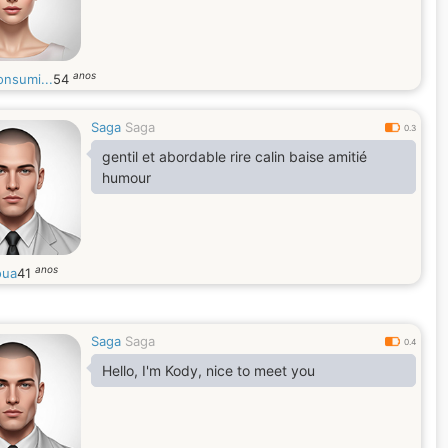
anos
onsumi...
54
Saga
Saga
0.3
gentil et abordable rire calin baise amitié
humour
anos
oua
41
Saga
Saga
0.4
Hello, I'm Kody, nice to meet you