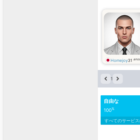
ano
Homejoy
31
1
自由な
%
100
すべてのサービ