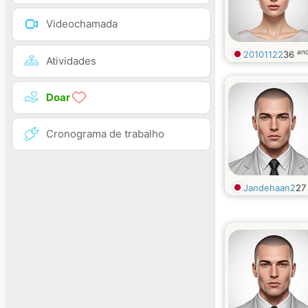
Videochamada
an
20101122
36
Atividades
Doar
Cronograma de trabalho
Jandehaan2
2