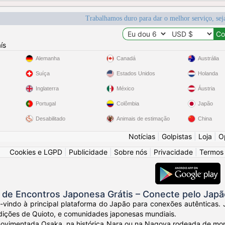
Trabalhamos duro para dar o melhor serviço, sej
ís
Alemanha
Canadá
Austrália
Suíça
Estados Unidos
Holanda
Inglaterra
México
Áustria
Portugal
Colômbia
Japão
Desabilitado
Animais de estimação
China
Notícias
|
Golpistas
|
Loja
|
O
Cookies e LGPD
|
Publicidade
|
Sobre nós
|
Privacidade
|
Termos
de Encontros Japonesa Grátis – Conecte pelo Japã
-vindo à principal plataforma do Japão para conexões autênticas. 
dições de Quioto, e comunidades japonesas mundiais.
movimentada Osaka, na histórica Nara ou na Nagoya rodeada de mo