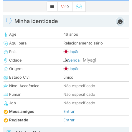
0
Minha identidade
Age
46 anos
Aqui para
Relacionamento sério
País
Japão
Miyagi
Cidade
Sendai
,
Origem
Japão
Estado Civil
único
Nível Acadêmico
Não especificado
Fumar
Não especificado
Job
Não especificado
Meus amigos
Entrar
Registado
Entrar