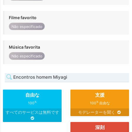
Filme favorito
Não especificado
Música favorita
Não especificado
Encontros homem Miyagi
自由な
支援
%
%
100
100
自由な
すべてのサービスは無料です
モデレーターを聞く
深刻