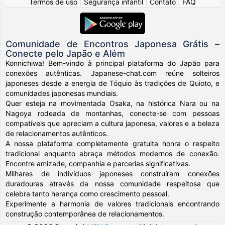
Termos de uso
|
Segurança infantil
|
Contato
|
FAQ
Comunidade de Encontros Japonesa Grátis –
Conecte pelo Japão e Além
Konnichiwa! Bem-vindo à principal plataforma do Japão para
conexões autênticas. Japanese-chat.com reúne solteiros
japoneses desde a energia de Tóquio às tradições de Quioto, e
comunidades japonesas mundiais.
Quer esteja na movimentada Osaka, na histórica Nara ou na
Nagoya rodeada de montanhas, conecte-se com pessoas
compatíveis que apreciam a cultura japonesa, valores e a beleza
de relacionamentos autênticos.
A nossa plataforma completamente gratuita honra o respeito
tradicional enquanto abraça métodos modernos de conexão.
Encontre amizade, companhia e parcerias significativas.
Milhares de indivíduos japoneses construíram conexões
duradouras através da nossa comunidade respeitosa que
celebra tanto herança como crescimento pessoal.
Experimente a harmonia de valores tradicionais encontrando
construção contemporânea de relacionamentos.