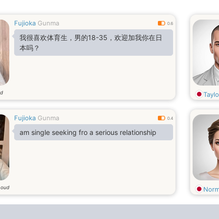
Fujioka
Gunma
0.6
我很喜欢体育生，男的18-35，欢迎加我你在日
本吗？
ud
Taylo
Fujioka
Gunma
0.4
am single seeking fro a serious relationship
 oud
Norm