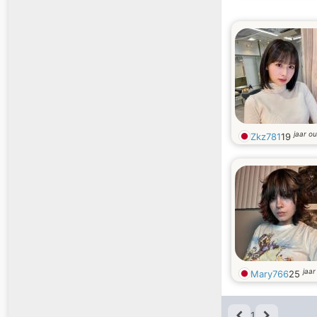
jaar o
Zkz781
19
jaar
Mary766
25
1