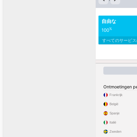
自由な
%
100
すべてのサービ
Ontmoetingen pe
Frankrijk
België
Spanje
Italië
Zweden