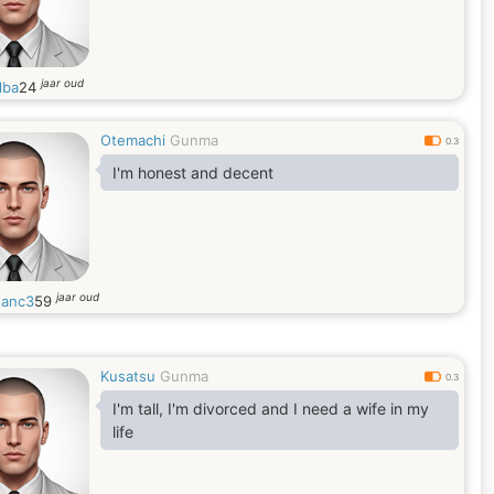
jaar oud
lba
24
Otemachi
Gunma
0.3
I'm honest and decent
jaar oud
anc3
59
Kusatsu
Gunma
0.3
I'm tall, I'm divorced and I need a wife in my
life