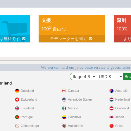
支援
深刻
%
100
自由な
100%
スは無料です
モデレーターを聞く
よ
We werken hard om je de beste service te geven, wees
r land
Duitsland
Canada
Australië
Zwitserland
Verenigde Staten
Nederland
Engeland
Mexico
Oostenrijk
Portugal
Colombia
Japan
Gehandicapt
Huisdieren
China