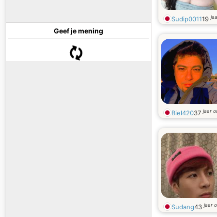
ja
Sudip0011
19
Geef je mening
jaar 
Biel420
37
jaar 
Sudang
43