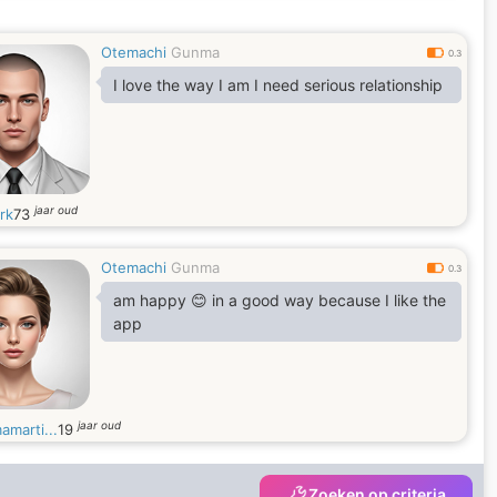
Otemachi
Gunma
0.3
I love the way I am I need serious relationship
jaar oud
rk
73
Otemachi
Gunma
0.3
am happy 😊 in a good way because I like the
app
jaar oud
amarti...
19
Zoeken op criteria