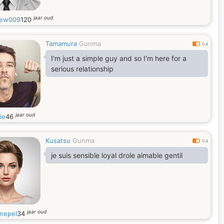
jaar oud
rew009
120
Tamamura
Gunma
0.4
I'm just a simple guy and so I'm here for a
serious relationship
jaar oud
ie
46
Kusatsu
Gunma
0.4
je suis sensible loyal drole aimable gentil
jaar oud
inepel
34