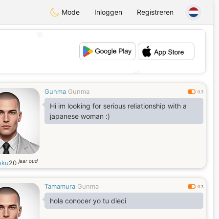
Mode
Inloggen
Registreren
💖
💕
Gunma
Gunma
0.3
Hi im looking for serious reliationship with a
japanese woman :)
jaar oud
oku
20
Tamamura
Gunma
0.3
hola conocer yo tu dieci