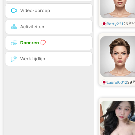
Video-oproep
jaa
Betty221
26
Activiteiten
Doneren
Werk tijdlijn
j
Laurel0012
39