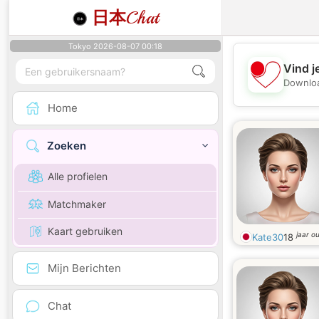
日本
Chat
Tokyo 2026-08-07 00:18
Vind j
Downloa
Home
Zoeken
Alle profielen
Matchmaker
Kaart gebruiken
jaar o
Kate30
18
Mijn Berichten
Chat