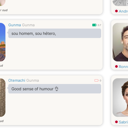
ar oud
And
Gunma
Gunma
0.7
sou homem, sou hétero,
oud
Ronn
Otemachi
Gunma
0
Good sense of humour 👌
oud
Sabr