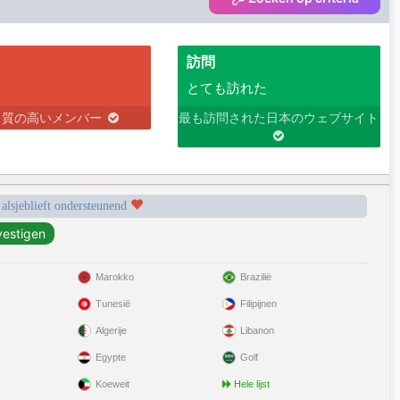
訪問
とても訪れた
り質の高いメンバー
最も訪問された日本のウェブサイト
 alsjeblieft ondersteunend
Marokko
Brazilië
Tunesië
Filipijnen
Algerije
Libanon
Egypte
Golf
Koeweit
Hele lijst