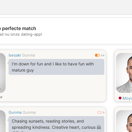
e perfecte match
💖
d nu onze dating-app!
💕
Isesaki
Gunma
0.4
I'm down for fun and I like to have fun with
mature guy
ud
Moy
Gunma
Gunma
0
Chasing sunsets, reading stories, and
spreading kindness. Creative heart, curious 🤗