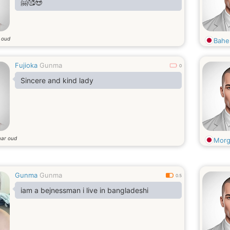
🤗🥰😍
r oud
Bahe
Fujioka
Gunma
0
Sincere and kind lady
aar oud
Morg
Gunma
Gunma
0.5
iam a bejnessman i live in bangladeshi