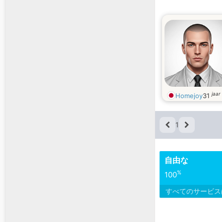
jaar
Homejoy
31
1
自由な
%
100
すべてのサービ