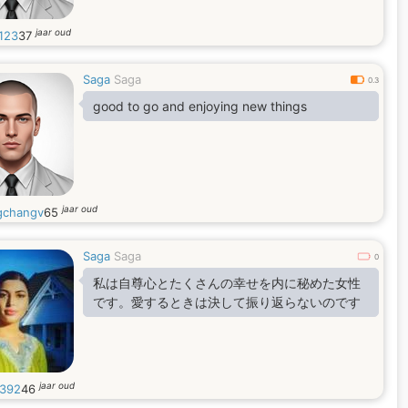
jaar oud
123
37
Saga
Saga
0.3
good to go and enjoying new things
jaar oud
changv
65
Saga
Saga
0
私は自尊心とたくさんの幸せを内に秘めた女性
です。愛するときは決して振り返らないのです
jaar oud
392
46