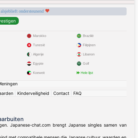
 alsjeblieft ondersteunend
Marokko
Brazilië
Tunesië
Filipijnen
Algerije
Libanon
Egypte
Golf
Koeweit
Hele lijst
Meningen
aarden
|
Kinderveiligheid
|
Contact
|
FAQ
aarbuiten
dingen. Japanese-chat.com brengt Japanse singles samen van
rbind met compatibele mensen die Japanse cultuur, waarden en