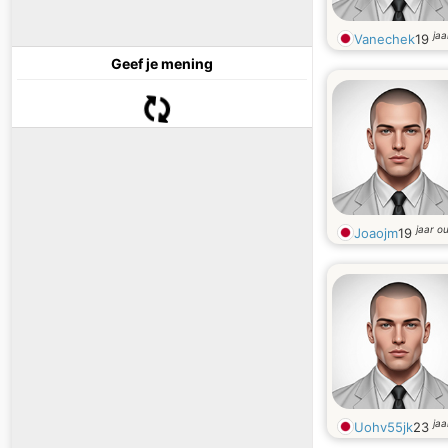
jaa
Vanechek
19
Geef je mening
jaar o
Joaojm
19
jaa
Uohv55jk
23