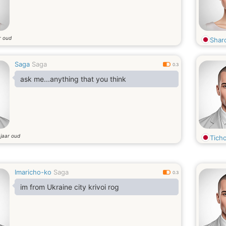
r oud
Shar
Saga
Saga
0.3
ask me...anything that you think
jaar oud
7
Tich
Imaricho-ko
Saga
0.3
im from Ukraine city krivoi rog