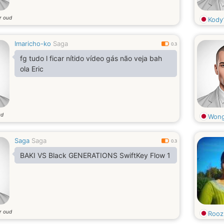
r oud
Kody
Imaricho-ko
Saga
0.3
fg tudo l ficar nítido vídeo gás não veja bah
ola Eric
ud
Wong
Saga
Saga
0.3
BAKI VS Black GENERATIONS SwiftKey Flow 1
r oud
Rooz