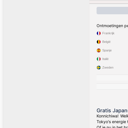
Ontmoetingen pe
Frankrijk
België
Spanje
Italië
Zweden
Gratis Japa
Konnichiwa! Wel
Tokyo's energie 
Of je nu in het 