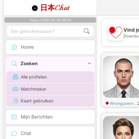
日本
Chat
Tokyo 2026-08-08 08:50
Vind j
Downloa
Home
Zoeken
Alle profielen
Matchmaker
Kaart gebruiken
Wrongusern...
Mijn Berichten
Chat