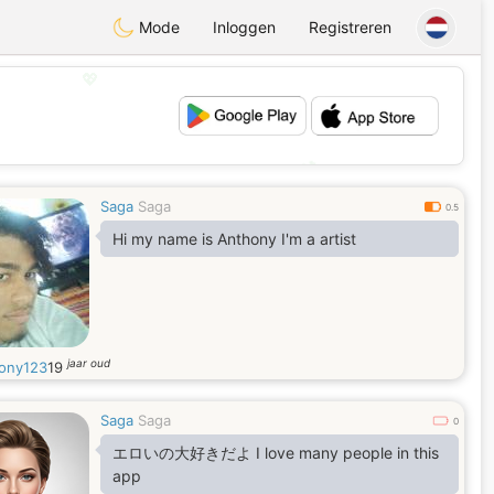
Mode
Inloggen
Registreren
💖
💕
Saga
Saga
0.5
Hi my name is Anthony I'm a artist
jaar oud
ony123
19
Saga
Saga
0
エロいの大好きだよ I love many people in this
app