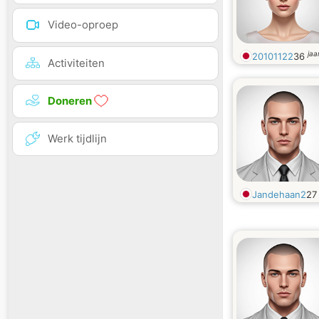
Video-oproep
jaa
20101122
36
Activiteiten
Doneren
Werk tijdlijn
Jandehaan2
2