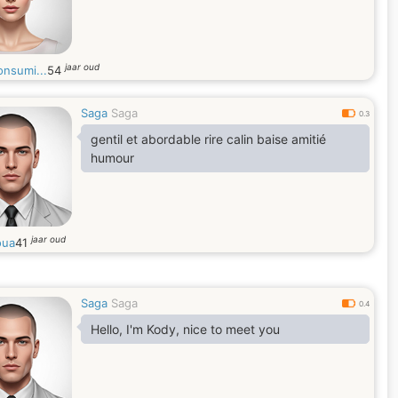
jaar oud
onsumi...
54
Saga
Saga
0.3
gentil et abordable rire calin baise amitié
humour
jaar oud
oua
41
Saga
Saga
0.4
Hello, I'm Kody, nice to meet you