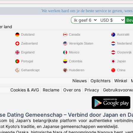
We werken hard om je de beste service te geven, wees
r land
Duitsland
Canada
Australië
Zwitserland
Verenigde Staten
Nederland
Engeland
Mexico
Oostenrijk
Portugal
Colombia
Japan
Gehandicapt
Huisdieren
China
Nieuws
|
Oplichters
|
Winkel
|
Cookies & AVG
|
Reclame
|
Over ons
|
Privacy
|
Gebruiksvoorw
nse Dating Gemeenschap – Verbind door Japan en D
kom bij Japan's belangrijkste platform voor authentieke verbin
tot Kyoto's traditie, en Japanse gemeenschappen wereldwijd.
bruisende Osaka, historische Nara of bergomringde Nagoya bent, ve