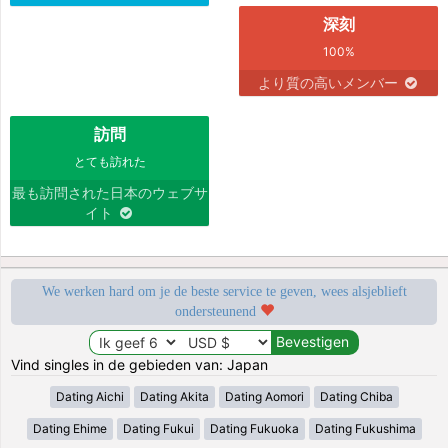
深刻
100%
より質の高いメンバー
訪問
とても訪れた
最も訪問された日本のウェブサ
イト
We werken hard om je de beste service te geven, wees alsjeblieft
ondersteunend
Vind singles in de gebieden van: Japan
Dating Aichi
Dating Akita
Dating Aomori
Dating Chiba
Dating Ehime
Dating Fukui
Dating Fukuoka
Dating Fukushima