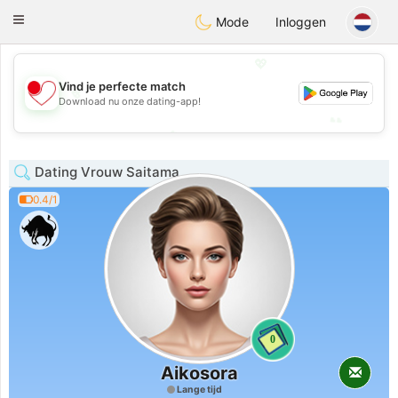
日本
Chat
Toggle
Mode
Inloggen
navigation
💖
Vind je perfecte match
💖
Download nu onze dating-app!
💕
💕
Dating Vrouw Saitama
0.4/1
0
Aikosora
Lange tijd