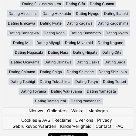
Dating Fukushima-ken
Dating Gifu
Dating Gunma
Dating Hiroshima
Dating Hokkaido
Dating Hyogo
Dating Ibaraki
Dating Ishikawa
Dating Iwate
Dating Kagawa
Dating Kagoshima
Dating Kanagawa
Dating Kochi
Dating Kumamoto
Dating Kyoto
Dating Mie
Dating Miyagi
Dating Miyazaki
Dating Nagano
Dating Nagasaki
Dating Nara
Dating Niigata
Dating Oita
Dating Okayama
Dating Okinawa
Dating Osaka
Dating Saga
Dating Saitama
Dating Shiga
Dating Shimane
Dating Shizuoka
Dating Tochigi
Dating Tokushima
Dating Tokyo
Dating Tottori
Dating Toyama
Dating Wakayama
Dating Yamagata
Dating Yamaguchi
Dating Yamanashi
Nieuws
|
Oplichters
|
Winkel
|
Meningen
Cookies & AVG
|
Reclame
|
Over ons
|
Privacy
|
Gebruiksvoorwaarden
|
Kinderveiligheid
|
Contact
|
FAQ