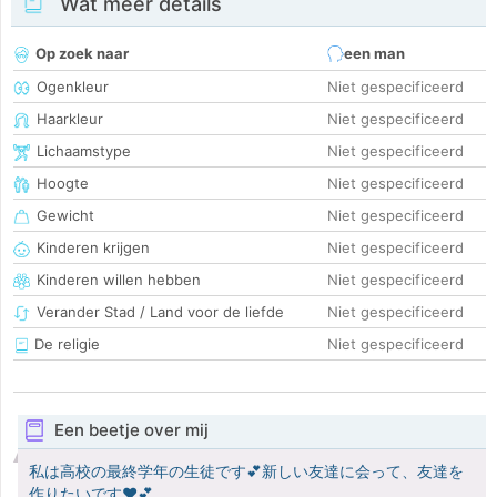
Wat meer details
Op zoek naar
een man
Ogenkleur
Niet gespecificeerd
Haarkleur
Niet gespecificeerd
Lichaamstype
Niet gespecificeerd
Hoogte
Niet gespecificeerd
Gewicht
Niet gespecificeerd
Kinderen krijgen
Niet gespecificeerd
Kinderen willen hebben
Niet gespecificeerd
Verander Stad / Land voor de liefde
Niet gespecificeerd
De religie
Niet gespecificeerd
Een beetje over mij
私は高校の最終学年の生徒です💕新しい友達に会って、友達を
作りたいです♥️💕