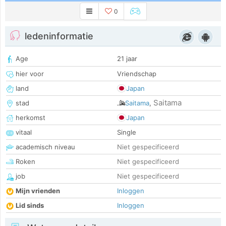
0
ledeninformatie
Age
21 jaar
hier voor
Vriendschap
land
Japan
Saitama
stad
Saitama
,
herkomst
Japan
vitaal
Single
academisch niveau
Niet gespecificeerd
Roken
Niet gespecificeerd
job
Niet gespecificeerd
Mijn vrienden
Inloggen
Lid sinds
Inloggen