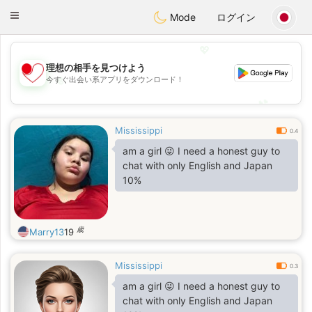
日本
Chat
Toggle
Mode
ログイン
navigation
💖
理想の相手を見つけよう
💖
今すぐ出会い系アプリをダウンロード！
💕
💕
Mississippi
0.4
am a girl 😜 I need a honest guy to
chat with only English and Japan
10%
歳
Marry13
19
Mississippi
0.3
am a girl 😜 I need a honest guy to
chat with only English and Japan