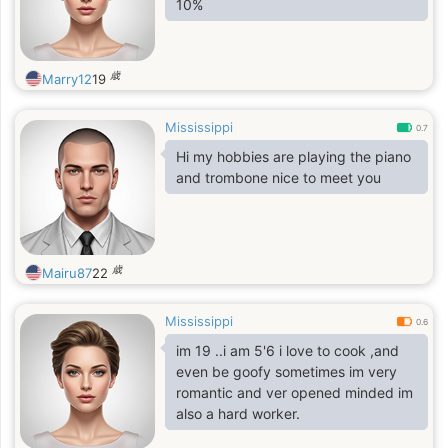
10%
歳
Marry12
19
Mississippi
0.7
Hi my hobbies are playing the piano
and trombone nice to meet you
歳
Mairu87
22
Mississippi
0.6
im 19 ..i am 5'6 i love to cook ,and
even be goofy sometimes im very
romantic and ver opened minded im
also a hard worker.