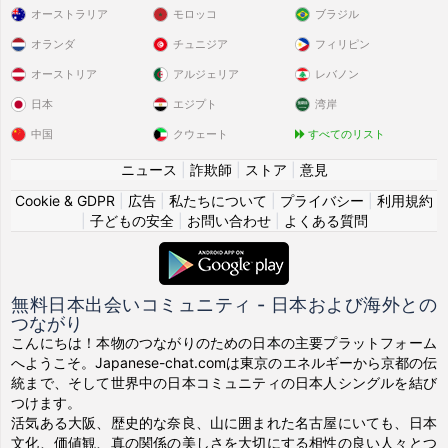
オーストラリア
モロッコ
ブラジル
オランダ
チュニジア
フィリピン
オーストリア
アルジェリア
レバノン
日本
エジプト
湾岸
中国
クウェート
すべてのリスト
ニュース
|
詐欺師
|
ストア
|
意見
Cookie & GDPR
|
広告
|
私たちについて
|
プライバシー
|
利用規約
|
子どもの安全
|
お問い合わせ
|
よくある質問
無料日本出会いコミュニティ - 日本および海外との
つながり
こんにちは！本物のつながりのための日本の主要プラットフォーム
へようこそ。Japanese-chat.comは東京のエネルギーから京都の伝
統まで、そして世界中の日本コミュニティの日本人シングルを結び
つけます。
活気ある大阪、歴史的な奈良、山に囲まれた名古屋にいても、日本
文化、価値観、真の関係の美しさを大切にする相性の良い人々とつ