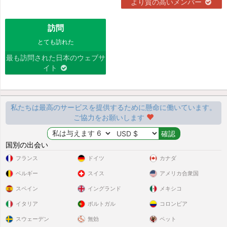
より質の高いメンバー
訪問
とても訪れた
最も訪問された日本のウェブサ
イト
私たちは最高のサービスを提供するために懸命に働いています。
ご協力をお願いします
国別の出会い
フランス
ドイツ
カナダ
ベルギー
スイス
アメリカ合衆国
スペイン
イングランド
メキシコ
イタリア
ポルトガル
コロンビア
スウェーデン
無効
ペット