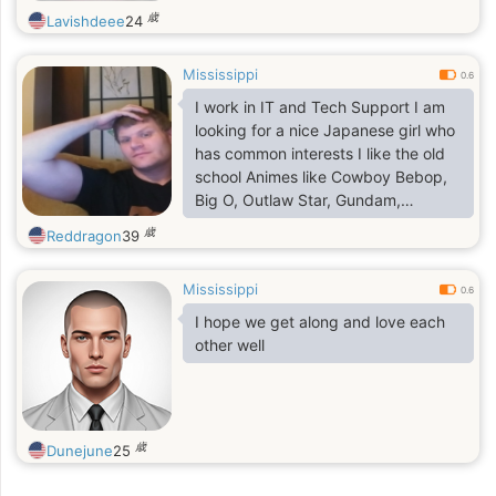
歳
Lavishdeee
24
Mississippi
0.6
I work in IT and Tech Support I am
looking for a nice Japanese girl who
has common interests I like the old
school Animes like Cowboy Bebop,
Big O, Outlaw Star, Gundam,
Hellsing, Inuyasha and Yu Yu
歳
Reddragon
39
Hakusho Dragonball Z and
Dragonball Super.
Mississippi
0.6
I hope we get along and love each
other well
歳
Dunejune
25