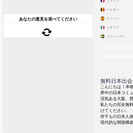
フランス
ベルギー
あなたの意見を述べてください
スペイン
イタリア
スウェーデン
無料日本出会
こんにちは！本物
界中の日本コミ
活気ある大阪、
私たちの完全無
けてください。
何千もの日本人
現代的な関係構