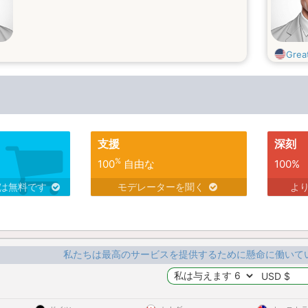
Grea
支援
深刻
%
100
自由な
100%
スは無料です
モデレーターを聞く
よ
私たちは最高のサービスを提供するために懸命に働いて