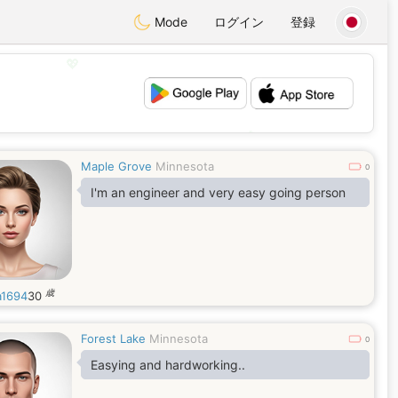
Mode
ログイン
登録
💖
💕
Maple Grove
Minnesota
0
I'm an engineer and very easy going person
歳
a1694
30
Forest Lake
Minnesota
0
Easying and hardworking..