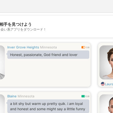
相手を見つけよう
出会い系アプリをダウンロード！
💖
💕
Inver Grove Heights
Minnesota
0.6
Honest, passionate, God friend and lover
Laur
Blaine
Minnesota
0.8
a bit shy but warm up pretty quik. i am loyal
and honest and some might say a litttle funny