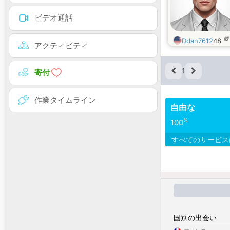
ビデオ通話
歳
Ddan7612
48
アクティビティ
1
寄付
作業タイムライン
自由な
%
100
すべてのサービ
国別の出会い