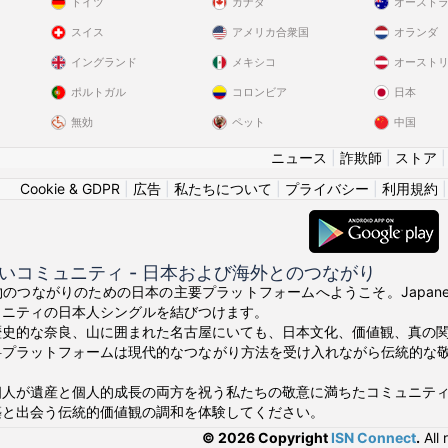
ドイツ
カナダ
オースト
スイス
アメリカ合衆国
オランダ
イングランド
メキシコ
オースト
ポルトガル
コロンビア
日本
無効
ペット
中国
ニュース
|
詐欺師
|
ストア
Cookie & GDPR
|
広告
|
私たちについて
|
プライバシー
|
利用規約
いコミュニティ - 日本および海外とのつながり
のつながりのための日本の主要プラットフォームへようこそ。Japanes
ュニティの日本人シングルを結びつけます。
歴史的な奈良、山に囲まれた名古屋にいても、日本文化、価値観、真の
料プラットフォームは現代的なつながり方法を受け入れながら伝統的な
個人が遺産と個人的成長の両方を祝う私たちの敬意に満ちたコミュニテ
築と出会う伝統的価値観の調和を体験してください。
© 2026 Copyright
ISN Connect
.
All 