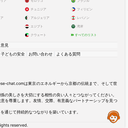
ラリア
モロッコ
ブラジル
チュニジア
フィリピン
リア
アルジェリア
レバノン
エジプト
湾岸
クウェート
すべてのリスト
|
意見
|
子どもの安全
|
お問い合わせ
|
よくある質問
e-chat.comは東京のエネルギーから京都の伝統まで、そして世
関係の美しさを大切にする相性の良い人々とつながってください。
敬意を尊重します。友情、交際、有意義なパートナーシップを見つ
ィを通じて持続的なつながりを築いています。
Assistance
rights reserved.