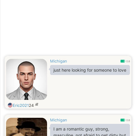
Michigan
0.8
just here looking for someone to love
歳
Eric2021
24
Michigan
0.8
I am a romantic guy, strong,
masculine, not afraid to get dirty but