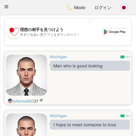
日本
Chat
Toggle
Mode
ログイン
navigation
💖
理想の相手を見つけよう
💖
今すぐ出会い系アプリをダウンロード！
💕
💕
Michigan
0.7
Man who is good looking
歳
Inferno900
37
Michigan
0.7
I hope to meet someone to love