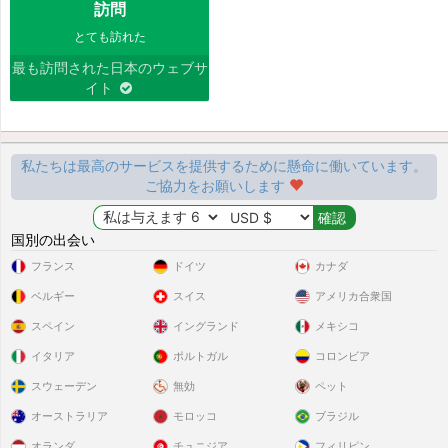
訪問
とても訪れた
最も訪問された日本のウェブサ
イト
私たちは最高のサービスを提供するために懸命に働いています。
ご協力をお願いします
国別の出会い
フランス
ドイツ
カナダ
ベルギー
スイス
アメリカ合衆国
スペイン
イングランド
メキシコ
イタリア
ポルトガル
コロンビア
スウェーデン
無効
ペット
オーストラリア
モロッコ
ブラジル
オランダ
チュニジア
フィリピン