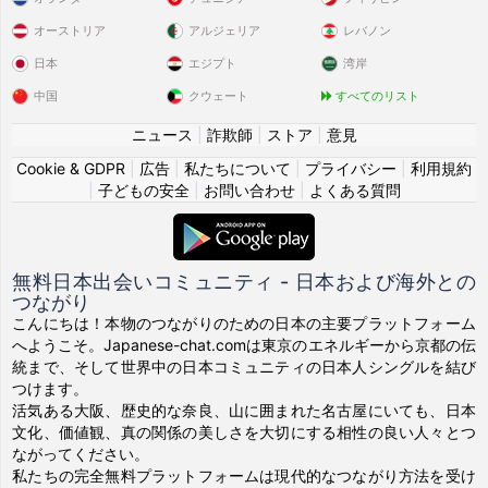
オーストリア
アルジェリア
レバノン
日本
エジプト
湾岸
中国
クウェート
すべてのリスト
ニュース
|
詐欺師
|
ストア
|
意見
Cookie & GDPR
|
広告
|
私たちについて
|
プライバシー
|
利用規約
|
子どもの安全
|
お問い合わせ
|
よくある質問
無料日本出会いコミュニティ - 日本および海外との
つながり
こんにちは！本物のつながりのための日本の主要プラットフォーム
へようこそ。Japanese-chat.comは東京のエネルギーから京都の伝
統まで、そして世界中の日本コミュニティの日本人シングルを結び
つけます。
活気ある大阪、歴史的な奈良、山に囲まれた名古屋にいても、日本
文化、価値観、真の関係の美しさを大切にする相性の良い人々とつ
ながってください。
私たちの完全無料プラットフォームは現代的なつながり方法を受け