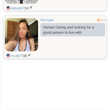
歳
Alpha007
24
Michigan
0.2
Honest Caring and looking for a
good person to live with
歳
Vrs3677
38