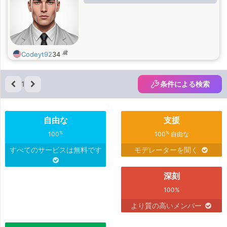
歳
Codeyt92
34
1
条件による検索
自由な
支援
%
%
100
100
自由な
すべてのサービスは無料です
モデレーターを聞く
深刻
100%
より質の高いメンバー