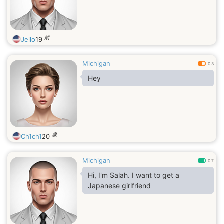
歳
Jello
19
Michigan
0.3
Hey
歳
Ch1ch1
20
Michigan
0.7
Hi, I'm Salah. I want to get a
Japanese girlfriend