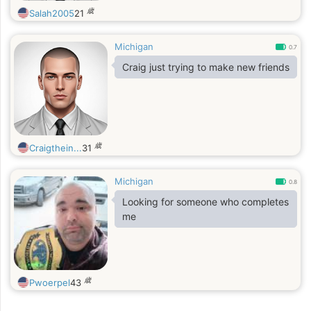
歳
Salah2005
21
Michigan
0.7
Craig just trying to make new friends
歳
Craigthein...
31
Michigan
0.8
Looking for someone who completes
me
歳
Pwoerpel
43