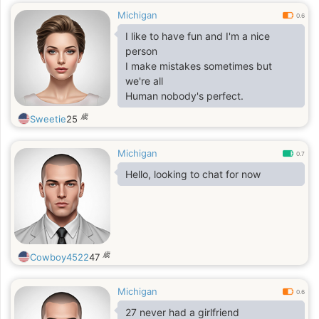
Michigan
0.6
I like to have fun and I'm a nice
person
I make mistakes sometimes but
we're all
Human nobody's perfect.
歳
Sweetie
25
Michigan
0.7
Hello, looking to chat for now
歳
Cowboy4522
47
Michigan
0.6
27 never had a girlfriend