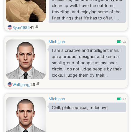
clean up well. Love the outdoors,
travelling, and enjoying some of the
finer things that life has to offer. I
like to spend time with my one and
歳
Ryan1985
41
only, holding hands, cuddling, and
watching a movie together near a
Michigan
nice cozy fire on a cold day. I am
0.8
loyal, faithful, and I will be your rock
I am a creative and intelligent man. I
that you can depend on
am a product designer and keep a
small group of people as my inner
circle. I do not judge people by their
looks. I judge them by their
character and their actions.
歳
Wolfgangj
46
Michigan
0.7
Chill, philosophical, reflective