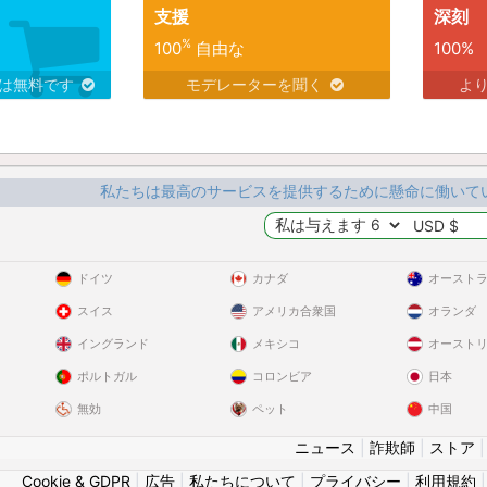
支援
深刻
%
100
自由な
100%
スは無料です
モデレーターを聞く
よ
私たちは最高のサービスを提供するために懸命に働いて
ドイツ
カナダ
オースト
スイス
アメリカ合衆国
オランダ
イングランド
メキシコ
オースト
ポルトガル
コロンビア
日本
無効
ペット
中国
ニュース
|
詐欺師
|
ストア
Cookie & GDPR
|
広告
|
私たちについて
|
プライバシー
|
利用規約