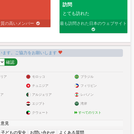
訪問
とても訪れた
り質の高いメンバー
最も訪問された日本のウェブサイト
います。ご協力をお願いします
ラリア
モロッコ
ブラジル
チュニジア
フィリピン
リア
アルジェリア
レバノン
エジプト
湾岸
クウェート
すべてのリスト
|
意見
|
子どもの安全
|
お問い合わせ
|
よくある質問