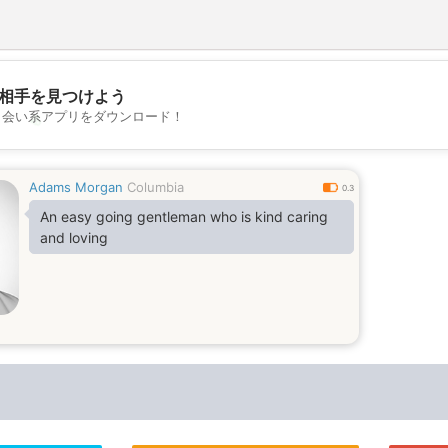
相手を見つけよう
出会い系アプリをダウンロード！
💖
💕
Adams Morgan
Columbia
0.3
An easy going gentleman who is kind caring
and loving