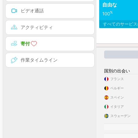
自由な
ビデオ通話
%
100
すべてのサービ
アクティビティ
寄付
作業タイムライン
国別の出会い
フランス
ベルギー
スペイン
イタリア
スウェーデン