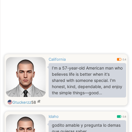
California
0.4
I’m a 57-year-old American man who
believes life is better when it's
shared with someone special. I'm
honest, kind, dependable, and enjoy
the simple things—good
conversations, laughter, nature,
歳
Gtuckerzz
58
traveling, and relaxing with family
and friends. I value trust, loyalty,
Idaho
and open communication, and I'm
0.8
looking for a woman who feels the
godito amable y pregunta lo demas
same. Age is less important to me
que quieras saber