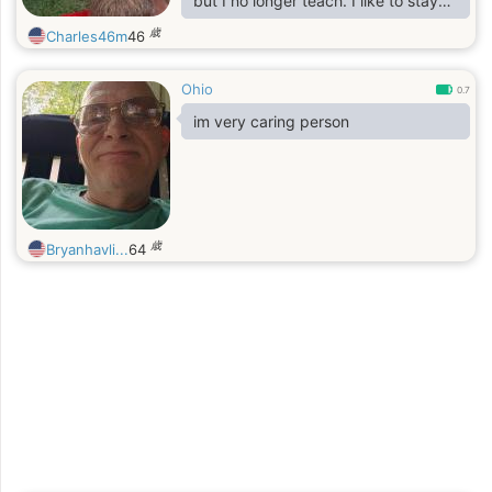
but I no longer teach. I like to stay
home and enjoy my land. I enjoy
歳
Charles46m
46
movies, old TV shows, reading, the
horror genre (but like all), and heavy
Ohio
music (though my favorite song is
0.7
Son of a Preacher Man). I am looking
im very caring person
for life with a woman that wants to
laugh, enjoy simplicity, and generally
live in peace. I am a Christian and
conservative libertarian.
歳
Bryanhavli...
64