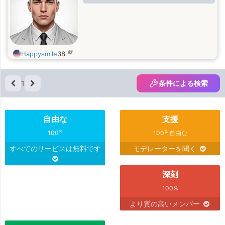
歳
Happysmile
38
1
条件による検索
自由な
支援
%
%
100
100
自由な
すべてのサービスは無料です
モデレーターを聞く
深刻
100%
より質の高いメンバー