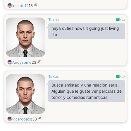
歳
Imcute12
18
Texas
0.8
heya cuties hows it going just living
life
歳
Andysome
23
Texas
0.7
Busca amistad y una relacion seria.
Alguien que le guste ver peliculas de
terror y comedias romanticas
歳
Ricardoacq
38