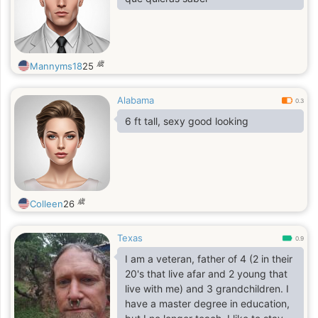
than character and a genuine heart.
I believe a strong relationship is built
on respect, understanding, and
supporting each other.
歳
Mannyms18
25
Alabama
0.3
6 ft tall, sexy good looking
歳
Colleen
26
Texas
0.9
I am a veteran, father of 4 (2 in their
20's that live afar and 2 young that
live with me) and 3 grandchildren. I
have a master degree in education,