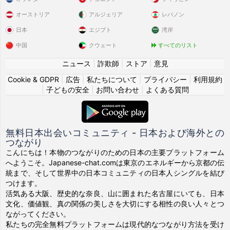
オーストリア
アルジェリア
レバノン
日本
エジプト
湾岸
中国
クウェート
すべてのリスト
ニュース
|
詐欺師
|
ストア
|
意見
Cookie & GDPR
|
広告
|
私たちについて
|
プライバシー
|
利用規約
|
子どもの安全
|
お問い合わせ
|
よくある質問
無料日本出会いコミュニティ - 日本および海外との
つながり
こんにちは！本物のつながりのための日本の主要プラットフォーム
へようこそ。Japanese-chat.comは東京のエネルギーから京都の伝
統まで、そして世界中の日本コミュニティの日本人シングルを結び
つけます。
活気ある大阪、歴史的な奈良、山に囲まれた名古屋にいても、日本
文化、価値観、真の関係の美しさを大切にする相性の良い人々とつ
ながってください。
私たちの完全無料プラットフォームは現代的なつながり方法を受け