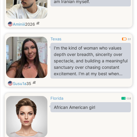
am Iranian myself.
歳
Aminiii
2026
Texas
0.1
I'm the kind of woman who values
depth over breadth, sincerity over
spectacle, and building a meaningful
sanctuary over chasing constant
excitement. I'm at my best when
sharing a life that balances cozy,
歳
Susu1a
35
private moments with genuine
shared adventures.
Florida
0.8
African American girl