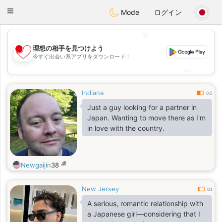
日本
Chat
Toggle
Mode
ログイン
navigation
💖
理想の相手を見つけよう
💖
今すぐ出会い系アプリをダウンロード！
💕
💕
Indiana
0.5
Just a guy looking for a partner in
Japan. Wanting to move there as I'm
in love with the country.
歳
Newgaijin
38
New Jersey
0.1
A serious, romantic relationship with
a Japanese girl—considering that I