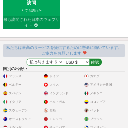
訪問
とても訪れた
最も訪問された日本のウェブサ
イト
私たちは最高のサービスを提供するために懸命に働いています。
ご協力をお願いします
国別の出会い
フランス
ドイツ
カナダ
ベルギー
スイス
アメリカ合衆国
スペイン
イングランド
メキシコ
イタリア
ポルトガル
コロンビア
スウェーデン
無効
ペット
オーストラリア
モロッコ
ブラジル
オランダ
チュニジア
フィリピン