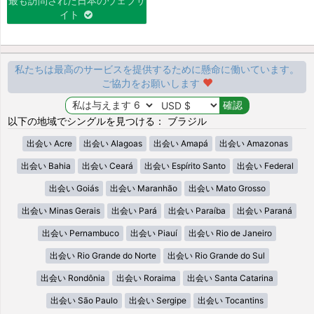
最も訪問された日本のウェブサ
イト
私たちは最高のサービスを提供するために懸命に働いています。
ご協力をお願いします
以下の地域でシングルを見つける： ブラジル
出会い Acre
出会い Alagoas
出会い Amapá
出会い Amazonas
出会い Bahia
出会い Ceará
出会い Espírito Santo
出会い Federal
出会い Goiás
出会い Maranhão
出会い Mato Grosso
出会い Minas Gerais
出会い Pará
出会い Paraíba
出会い Paraná
出会い Pernambuco
出会い Piauí
出会い Rio de Janeiro
出会い Rio Grande do Norte
出会い Rio Grande do Sul
出会い Rondônia
出会い Roraima
出会い Santa Catarina
出会い São Paulo
出会い Sergipe
出会い Tocantins