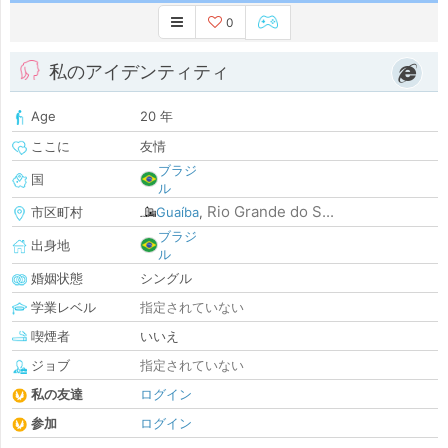
0
私のアイデンティティ
Age
20 年
ここに
友情
ブラジ
国
ル
Rio Grande do S...
市区町村
Guaíba
,
ブラジ
出身地
ル
婚姻状態
シングル
学業レベル
指定されていない
喫煙者
いいえ
ジョブ
指定されていない
私の友達
ログイン
参加
ログイン