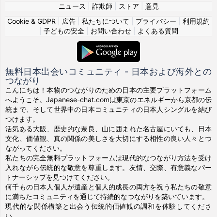
ニュース
|
詐欺師
|
ストア
|
意見
Cookie & GDPR
|
広告
|
私たちについて
|
プライバシー
|
利用規約
|
子どもの安全
|
お問い合わせ
|
よくある質問
無料日本出会いコミュニティ - 日本および海外との
つながり
こんにちは！本物のつながりのための日本の主要プラットフォーム
へようこそ。Japanese-chat.comは東京のエネルギーから京都の伝
統まで、そして世界中の日本コミュニティの日本人シングルを結び
つけます。
活気ある大阪、歴史的な奈良、山に囲まれた名古屋にいても、日本
文化、価値観、真の関係の美しさを大切にする相性の良い人々とつ
ながってください。
私たちの完全無料プラットフォームは現代的なつながり方法を受け
入れながら伝統的な敬意を尊重します。友情、交際、有意義なパー
トナーシップを見つけてください。
何千もの日本人個人が遺産と個人的成長の両方を祝う私たちの敬意
に満ちたコミュニティを通じて持続的なつながりを築いています。
現代的な関係構築と出会う伝統的価値観の調和を体験してくださ
い。