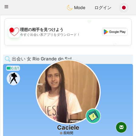
日本
Chat
Toggle
Mode
ログイン
navigation
💖
理想の相手を見つけよう
💖
今すぐ出会い系アプリをダウンロード！
💕
💕
出会い 女 Rio Grande do Sul
0.8/1
1
Caciele
長時間