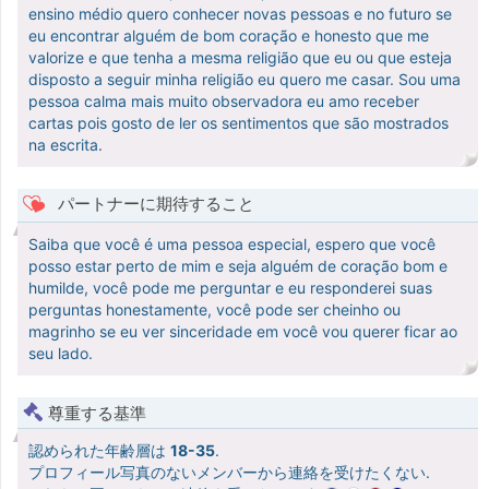
ensino médio quero conhecer novas pessoas e no futuro se
eu encontrar alguém de bom coração e honesto que me
valorize e que tenha a mesma religião que eu ou que esteja
disposto a seguir minha religião eu quero me casar. Sou uma
pessoa calma mais muito observadora eu amo receber
cartas pois gosto de ler os sentimentos que são mostrados
na escrita.
パートナーに期待すること
Saiba que você é uma pessoa especial, espero que você
posso estar perto de mim e seja alguém de coração bom e
humilde, você pode me perguntar e eu responderei suas
perguntas honestamente, você pode ser cheinho ou
magrinho se eu ver sinceridade em você vou querer ficar ao
seu lado.
尊重する基準
認められた年齢層は
18-35
.
プロフィール写真のないメンバーから連絡を受けたくない.