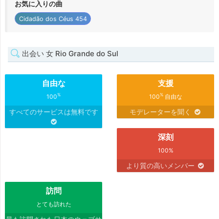
お気に入りの曲
Cidadão dos Céus 454
出会い 女 Rio Grande do Sul
自由な
支援
%
%
100
100
自由な
すべてのサービスは無料です
モデレーターを聞く
深刻
100%
より質の高いメンバー
訪問
とても訪れた