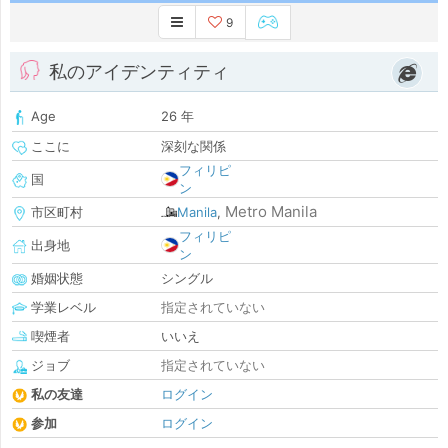
9
私のアイデンティティ
Age
26 年
ここに
深刻な関係
フィリピ
国
ン
Metro Manila
市区町村
Manila
,
フィリピ
出身地
ン
婚姻状態
シングル
学業レベル
指定されていない
喫煙者
いいえ
ジョブ
指定されていない
私の友達
ログイン
参加
ログイン