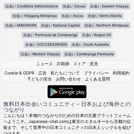
出会い Cordillera Administrative
出会い Davao
出会い Eastern Visayas
出会い Hilagang Mindanao
出会い Ilocos
出会い Metro Manila
出会い MIMAROPA
出会い National Capital
出会い Northern Mindanao
出会い Península de Zamboanga
出会い Region XII
出会い SOCCSKSARGEN
出会い South Australia
出会い Western Visayas
出会い Zamboanga Peninsula
ニュース
|
詐欺師
|
ストア
|
意見
Cookie & GDPR
|
広告
|
私たちについて
|
プライバシー
|
利用規約
|
子どもの安全
|
お問い合わせ
|
よくある質問
無料日本出会いコミュニティ - 日本および海外との
つながり
こんにちは！本物のつながりのための日本の主要プラットフォーム
へようこそ。Japanese-chat.comは東京のエネルギーから京都の伝
統まで、そして世界中の日本コミュニティの日本人シングルを結び
つけます。