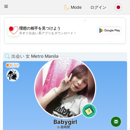
日本
Chat
Toggle
Mode
ログイン
navigation
💖
理想の相手を見つけよう
💖
今すぐ出会い系アプリをダウンロード！
💕
💕
出会い 女 Metro Manila
0.3/1
1
Babygirl
長時間