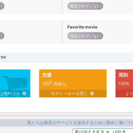
い
指定されていない
Favorite movie
い
指定されていない
se
支援
深刻
%
100
自由な
100%
スは無料です
モデレーターを聞く
よ
私たちは最高のサービスを提供するために懸命に働いて