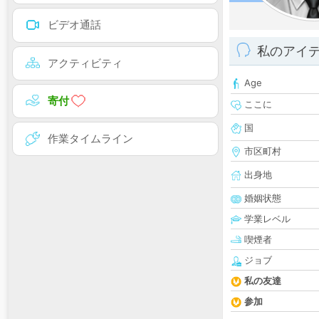
ビデオ通話
私のアイ
アクティビティ
Age
寄付
ここに
国
作業タイムライン
市区町村
出身地
婚姻状態
学業レベル
喫煙者
ジョブ
私の友達
参加