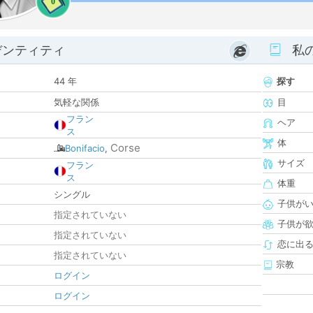
0
デンティティ
私
44 年
探す
気軽な関係
目
フラン
ヘア
ス
体
Corse
Bonifacio
,
サイズ
フラン
ス
体重
シングル
子供が
指定されていない
子供が
指定されていない
恋に出
指定されていない
宗教
ログイン
ログイン