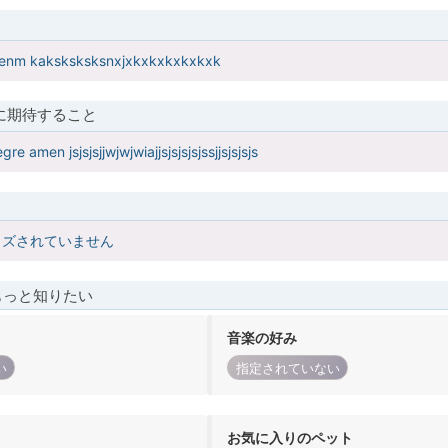
tenm kaksksksksnxjxkxkxkxkxkxk
に期待すること
gre amen jsjsjsjjwjwjwiajjsjsjsjsjssjjsjsjsjs
イズされていません
もっと知りたい
音楽の好み
い
指定されていない
お気に入りのペット