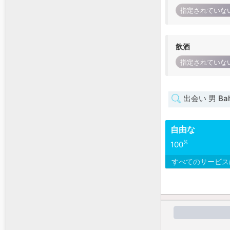
指定されていな
飲酒
指定されていな
出会い 男 Bah
自由な
%
100
すべてのサービ