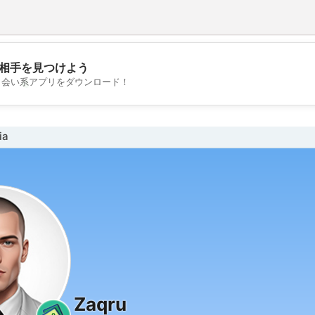
相手を見つけよう
💖
出会い系アプリをダウンロード！
💕
ia
Zaqru