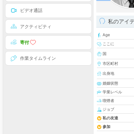
ビデオ通話
私のアイ
アクティビティ
Age
寄付
ここに
国
作業タイムライン
市区町村
出身地
婚姻状態
学業レベル
喫煙者
ジョブ
私の友達
参加