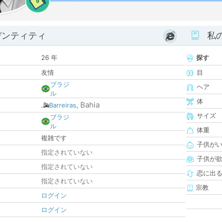
0
デンティティ
私
26 年
探す
友情
目
ブラジ
ヘア
ル
体
Bahia
Barreiras
,
サイズ
ブラジ
ル
体重
複雑です
子供が
指定されていない
子供が
指定されていない
恋に出
指定されていない
宗教
ログイン
ログイン