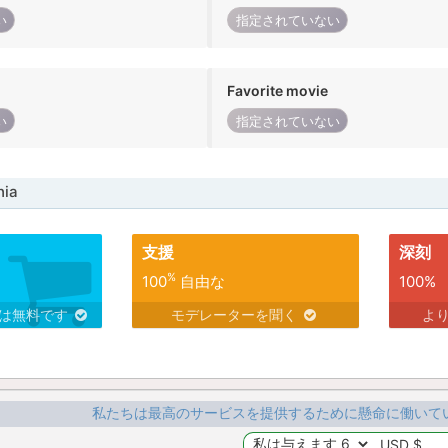
い
指定されていない
Favorite movie
い
指定されていない
ia
支援
深刻
%
100
自由な
100%
スは無料です
モデレーターを聞く
よ
私たちは最高のサービスを提供するために懸命に働いて