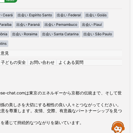
 Ceará
出会い Espírito Santo
出会い Federal
出会い Goiás
araíba
出会い Paraná
出会い Pernambuco
出会い Piauí
ônia
出会い Roraima
出会い Santa Catarina
出会い São Paulo
tins
|
意見
|
子どもの安全
|
お問い合わせ
|
よくある質問
e-chat.comは東京のエネルギーから京都の伝統まで、そして世
関係の美しさを大切にする相性の良い人々とつながってください。
敬意を尊重します。友情、交際、有意義なパートナーシップを見つ
ィを通じて持続的なつながりを築いています。
Assistance