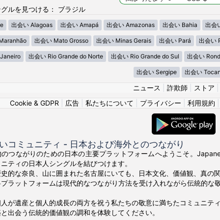
グルを見つける： ブラジル
e
出会い Alagoas
出会い Amapá
出会い Amazonas
出会い Bahia
出会い
aranhão
出会い Mato Grosso
出会い Minas Gerais
出会い Pará
出会い P
Janeiro
出会い Rio Grande do Norte
出会い Rio Grande do Sul
出会い Rond
出会い Sergipe
出会い Tocan
ニュース
|
詐欺師
|
ストア
Cookie & GDPR
|
広告
|
私たちについて
|
プライバシー
|
利用規約
いコミュニティ - 日本および海外とのつながり
のつながりのための日本の主要プラットフォームへようこそ。Japanes
ュニティの日本人シングルを結びつけます。
歴史的な奈良、山に囲まれた名古屋にいても、日本文化、価値観、真の
料プラットフォームは現代的なつながり方法を受け入れながら伝統的な
個人が遺産と個人的成長の両方を祝う私たちの敬意に満ちたコミュニテ
築と出会う伝統的価値観の調和を体験してください。