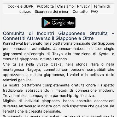
Cookie e GDPR
|
Pubblicità
|
Chi siamo
|
Privacy
|
Termini di
utilizzo
|
Sicurezza dei minori
|
Contatto
|
FAQ
Comunità di Incontri Giapponese Gratuita –
Connettiti Attraverso il Giappone e Oltre
Konnichiwa! Benvenuto nella piattaforma principale del Giappone
per connessioni autentiche. Japanese-chat.com riunisce single
giapponesi dall'energia di Tokyo alla tradizione di Kyoto, e
comunità giapponesi in tutto il mondo.
Che tu sia nella vivace Osaka, nella storica Nara o nella
montagnosa Nagoya, connettiti con persone compatibili che
apprezzano la cultura giapponese, i valori e la bellezza delle
relazioni genuine.
La nostra piattaforma completamente gratuita onora il rispetto
tradizionale abbracciando i metodi di connessione moderni.
Trova amicizia, compagnia e partnership significative.
Migliaia di individui giapponesi hanno costruito connessioni
durature attraverso la nostra comunità rispettosa che celebra sia
l'eredità che la crescita personale.
Sperimenta l'armonia dei valori tradizionali che incontrano la