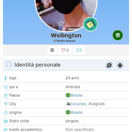
1
Wellington
Molto tempo
0
Identità personale
Age
24 anni
qui a
Amicizia
Paese
Brasile
Alagoas
City
Coruripe
,
origine
Brasile
Stato civile
singolo
livello accademico
Non specificato