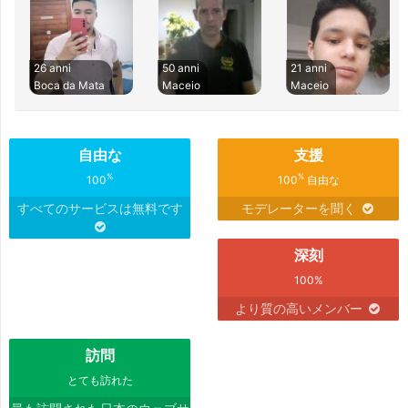
26 anni
50 anni
21 anni
Boca da Mata
Maceio
Maceio
自由な
支援
%
%
100
100
自由な
すべてのサービスは無料です
モデレーターを聞く
深刻
100%
より質の高いメンバー
訪問
とても訪れた