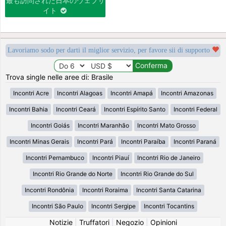
最も訪問された日本のウェブサ
イト
Lavoriamo sodo per darti il miglior servizio, per favore sii di supporto
Trova single nelle aree di: Brasile
Incontri Acre
Incontri Alagoas
Incontri Amapá
Incontri Amazonas
Incontri Bahia
Incontri Ceará
Incontri Espírito Santo
Incontri Federal
Incontri Goiás
Incontri Maranhão
Incontri Mato Grosso
Incontri Minas Gerais
Incontri Pará
Incontri Paraíba
Incontri Paraná
Incontri Pernambuco
Incontri Piauí
Incontri Rio de Janeiro
Incontri Rio Grande do Norte
Incontri Rio Grande do Sul
Incontri Rondônia
Incontri Roraima
Incontri Santa Catarina
Incontri São Paulo
Incontri Sergipe
Incontri Tocantins
Notizie
|
Truffatori
|
Negozio
|
Opinioni