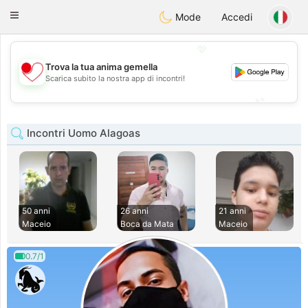
日本
Chat
Toggle
Mode
Accedi
navigation
💖
Trova la tua anima gemella
💖
Scarica subito la nostra app di incontri!
💕
💕
Incontri Uomo Alagoas
50 anni
26 anni
21 anni
Maceio
Boca da Mata
Maceio
0.7/1