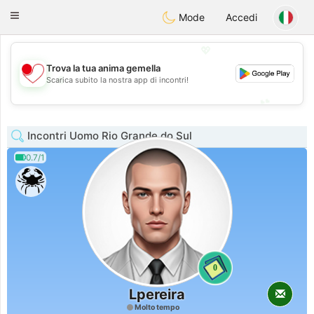
日本
Chat
Toggle
Mode
Accedi
navigation
💖
Trova la tua anima gemella
💖
Scarica subito la nostra app di incontri!
💕
💕
Incontri Uomo Rio Grande do Sul
0.7/1
0
Lpereira
Molto tempo