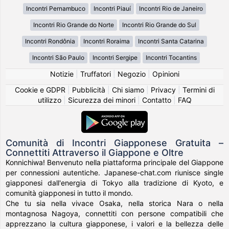
Incontri Pernambuco
Incontri Piauí
Incontri Rio de Janeiro
Incontri Rio Grande do Norte
Incontri Rio Grande do Sul
Incontri Rondônia
Incontri Roraima
Incontri Santa Catarina
Incontri São Paulo
Incontri Sergipe
Incontri Tocantins
Notizie
|
Truffatori
|
Negozio
|
Opinioni
Cookie e GDPR
|
Pubblicità
|
Chi siamo
|
Privacy
|
Termini di
utilizzo
|
Sicurezza dei minori
|
Contatto
|
FAQ
Comunità di Incontri Giapponese Gratuita –
Connettiti Attraverso il Giappone e Oltre
Konnichiwa! Benvenuto nella piattaforma principale del Giappone
per connessioni autentiche. Japanese-chat.com riunisce single
giapponesi dall'energia di Tokyo alla tradizione di Kyoto, e
comunità giapponesi in tutto il mondo.
Che tu sia nella vivace Osaka, nella storica Nara o nella
montagnosa Nagoya, connettiti con persone compatibili che
apprezzano la cultura giapponese, i valori e la bellezza delle