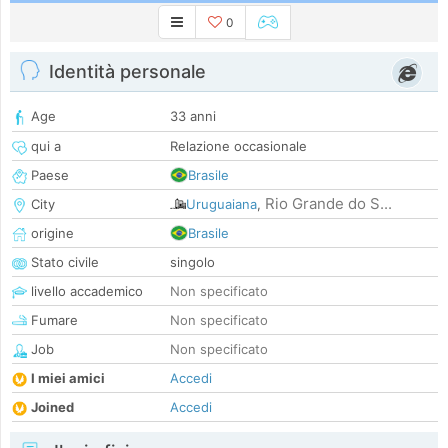
0
Identità personale
Age
33 anni
qui a
Relazione occasionale
Paese
Brasile
Rio Grande do S...
City
Uruguaiana
,
origine
Brasile
Stato civile
singolo
livello accademico
Non specificato
Fumare
Non specificato
Job
Non specificato
I miei amici
Accedi
Joined
Accedi