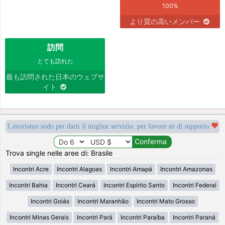
100%
より質の高いメンバー
訪問
とても訪れた
最も訪問された日本のウェブサ
イト
Lavoriamo sodo per darti il miglior servizio, per favore sii di supporto
Trova single nelle aree di: Brasile
Incontri Acre
Incontri Alagoas
Incontri Amapá
Incontri Amazonas
Incontri Bahia
Incontri Ceará
Incontri Espírito Santo
Incontri Federal
Incontri Goiás
Incontri Maranhão
Incontri Mato Grosso
Incontri Minas Gerais
Incontri Pará
Incontri Paraíba
Incontri Paraná