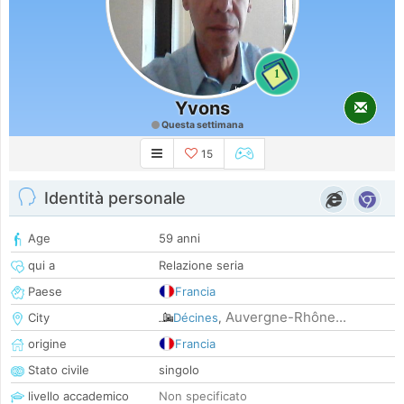
1
Yvons
Questa settimana
15
Identità personale
Age
59 anni
qui a
Relazione seria
Paese
Francia
Auvergne-Rhône...
City
Décines
,
origine
Francia
Stato civile
singolo
livello accademico
Non specificato