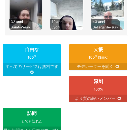
32 anni
19 anni
43 anni
Saint-Peray
Lyon
Bellegarde-sur-
自由な
支援
%
%
100
100
自由な
すべてのサービスは無料です
モデレーターを聞く
深刻
100%
より質の高いメンバー
訪問
とても訪れた