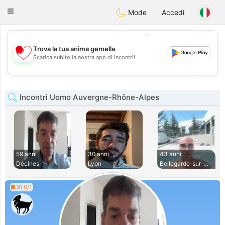
日本
Chat
Toggle
Mode
Accedi
navigation
💖
Trova la tua anima gemella
💖
Scarica subito la nostra app di incontri!
💕
💕
Incontri Uomo Auvergne-Rhône-Alpes
59 anni
30 anni
43 anni
Décines
Lyon
Bellegarde-sur-val
0.6/1