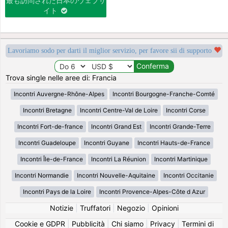
最も訪問された日本のウェブサ
イト
Lavoriamo sodo per darti il miglior servizio, per favore sii di supporto
Trova single nelle aree di: Francia
Incontri Auvergne-Rhône-Alpes
Incontri Bourgogne-Franche-Comté
Incontri Bretagne
Incontri Centre-Val de Loire
Incontri Corse
Incontri Fort-de-france
Incontri Grand Est
Incontri Grande-Terre
Incontri Guadeloupe
Incontri Guyane
Incontri Hauts-de-France
Incontri Île-de-France
Incontri La Réunion
Incontri Martinique
Incontri Normandie
Incontri Nouvelle-Aquitaine
Incontri Occitanie
Incontri Pays de la Loire
Incontri Provence-Alpes-Côte d Azur
Notizie
|
Truffatori
|
Negozio
|
Opinioni
Cookie e GDPR
|
Pubblicità
|
Chi siamo
|
Privacy
|
Termini di