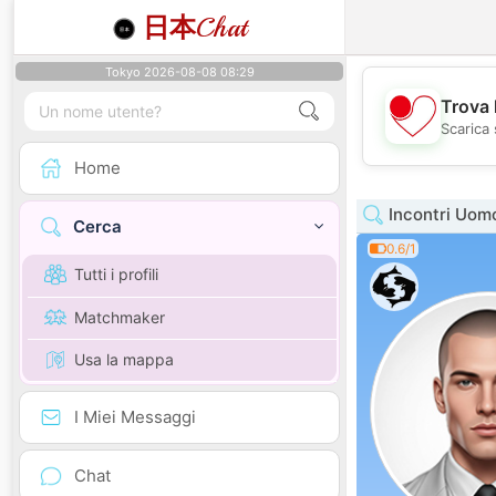
日本
Chat
Tokyo 2026-08-08 08:29
Trova 
Scarica 
Home
Incontri Uom
Cerca
0.6/1
Tutti i profili
Matchmaker
Usa la mappa
I Miei Messaggi
Chat