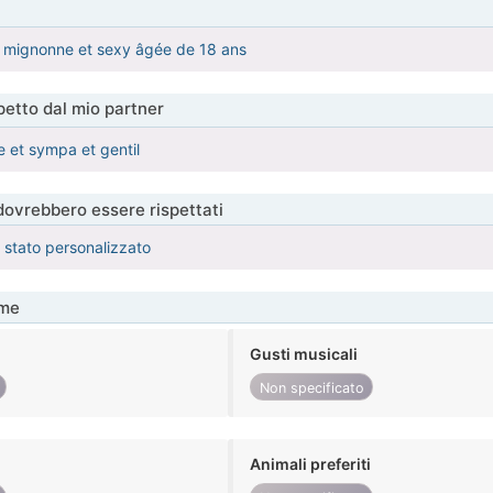
e mignonne et sexy âgée de 18 ans
etto dal mio partner
e et sympa et gentil
 dovrebbero essere rispettati
è stato personalizzato
me
Gusti musicali
Non specificato
Animali preferiti