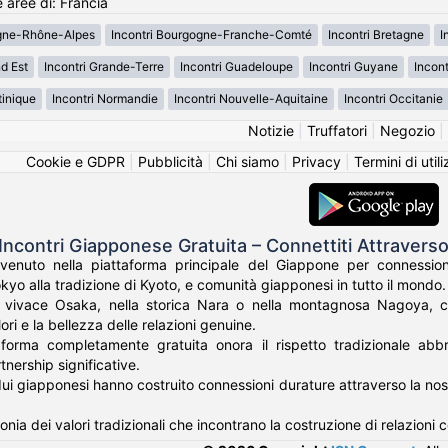
e aree di: Francia
rgne-Rhône-Alpes
Incontri Bourgogne-Franche-Comté
Incontri Bretagne
I
d Est
Incontri Grande-Terre
Incontri Guadeloupe
Incontri Guyane
Incon
tinique
Incontri Normandie
Incontri Nouvelle-Aquitaine
Incontri Occitanie
Notizie
|
Truffatori
|
Negozio
|
Cookie e GDPR
|
Pubblicità
|
Chi siamo
|
Privacy
|
Termini di util
Incontri Giapponese Gratuita – Connettiti Attraverso
venuto nella piattaforma principale del Giappone per connession
okyo alla tradizione di Kyoto, e comunità giapponesi in tutto il mondo.
a vivace Osaka, nella storica Nara o nella montagnosa Nagoya, c
ori e la bellezza delle relazioni genuine.
aforma completamente gratuita onora il rispetto tradizionale ab
nership significative.
idui giapponesi hanno costruito connessioni durature attraverso la nos
nia dei valori tradizionali che incontrano la costruzione di relazion