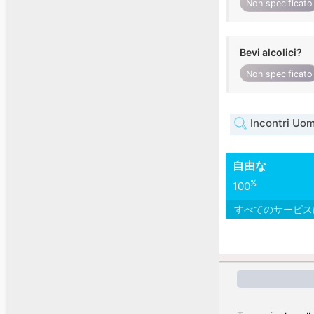
Non specificato
Bevi alcolici?
Non specificato
Incontri Uo
自由な
%
100
すべてのサービ