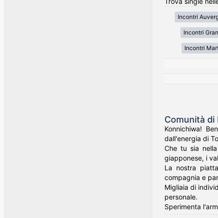
Trova single nell
Incontri Auve
Incontri Gran
Incontri Mar
Comunità di 
Konnichiwa! Ben
dall'energia di T
Che tu sia nell
giapponese, i val
La nostra piatt
compagnia e part
Migliaia di indiv
personale.
Sperimenta l'armo