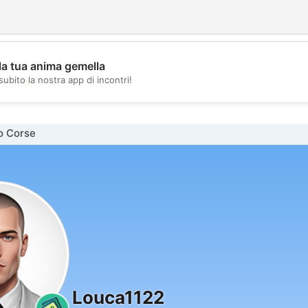
la tua anima gemella
💖
subito la nostra app di incontri!
💕
o Corse
Louca1122