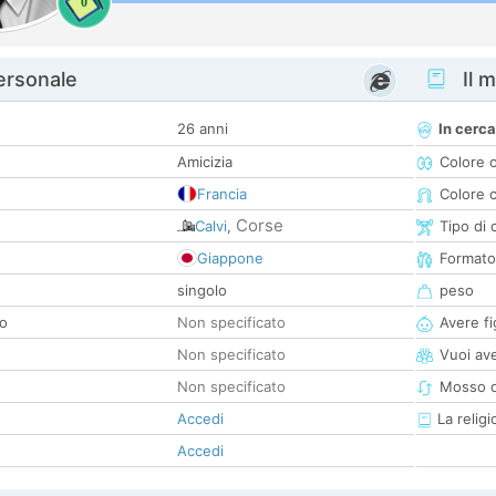
0
personale
Il m
26 anni
In cerca
Amicizia
Colore 
Francia
Colore c
Corse
Calvi
,
Tipo di 
Giappone
Formato
singolo
peso
co
Non specificato
Avere fig
Non specificato
Vuoi ave
Non specificato
Mosso d
Accedi
La religi
Accedi