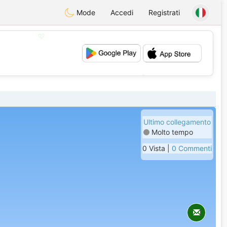
Mode
Accedi
Registrati
💖
💕
Ultimo collegamento
Molto tempo
0 Vista |
0 Commenti