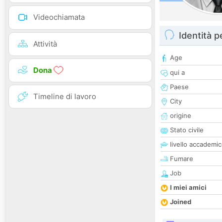
Videochiamata
Identità 
Attività
Age
Dona
qui a
Paese
Timeline di lavoro
City
origine
Stato civile
livello accademi
Fumare
Job
I miei amici
Joined