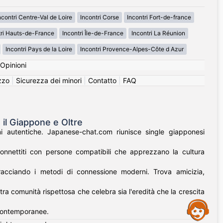
ncontri Centre-Val de Loire
Incontri Corse
Incontri Fort-de-france
tri Hauts-de-France
Incontri Île-de-France
Incontri La Réunion
Incontri Pays de la Loire
Incontri Provence-Alpes-Côte d Azur
Opinioni
izzo
|
Sicurezza dei minori
|
Contatto
|
FAQ
 il Giappone e Oltre
i autentiche. Japanese-chat.com riunisce single giapponesi
onnettiti con persone compatibili che apprezzano la cultura
bracciando i metodi di connessione moderni. Trova amicizia,
tra comunità rispettosa che celebra sia l'eredità che la crescita
Assistance
i contemporanee.