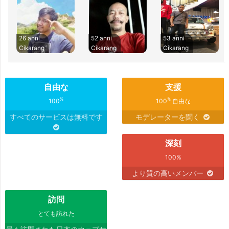
26 anni
52 anni
53 anni
Cikarang
Cikarang
Cikarang
自由な
支援
%
%
100
100
自由な
すべてのサービスは無料です
モデレーターを聞く
深刻
100%
より質の高いメンバー
訪問
とても訪れた