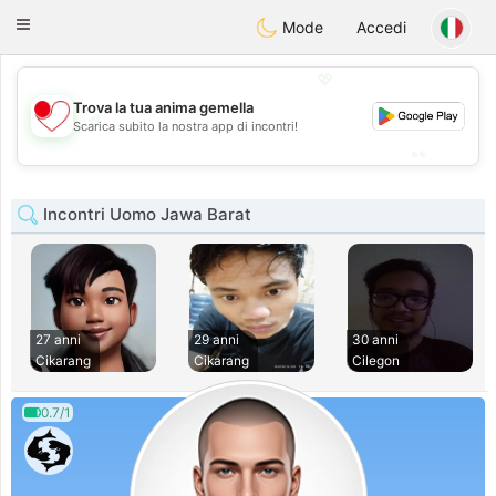
日本
Chat
Toggle
Mode
Accedi
navigation
💖
Trova la tua anima gemella
💖
Scarica subito la nostra app di incontri!
💕
💕
Incontri Uomo Jawa Barat
27 anni
29 anni
30 anni
Cikarang
Cikarang
Cilegon
0.7/1