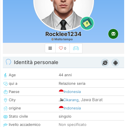
0
Rocklee1234
Molto tempo
0
Identità personale
Age
44 anni
qui a
Relazione seria
Paese
Indonesia
Jawa Barat
City
Cikarang
,
origine
Indonesia
Stato civile
singolo
livello accademico
Non specificato