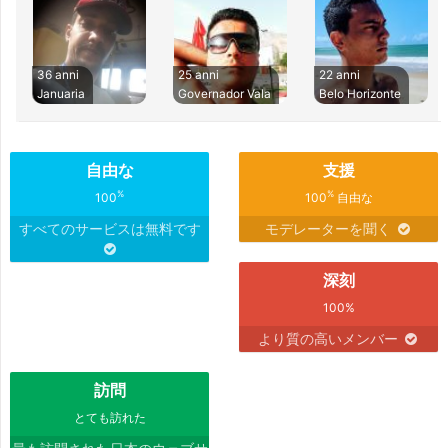
36 anni
25 anni
22 anni
Januaria
Governador Vala
Belo Horizonte
自由な
支援
%
%
100
100
自由な
すべてのサービスは無料です
モデレーターを聞く
深刻
100%
より質の高いメンバー
訪問
とても訪れた