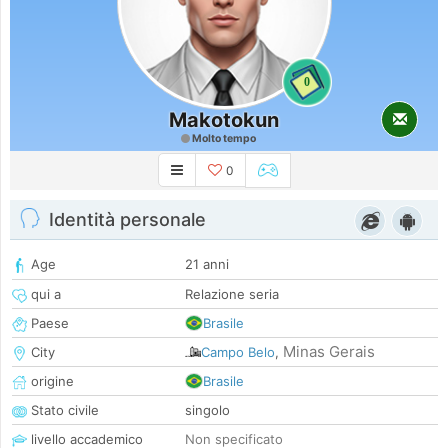
0
Makotokun
Molto tempo
0
Identità personale
Age
21 anni
qui a
Relazione seria
Paese
Brasile
Minas Gerais
City
Campo Belo
,
origine
Brasile
Stato civile
singolo
livello accademico
Non specificato