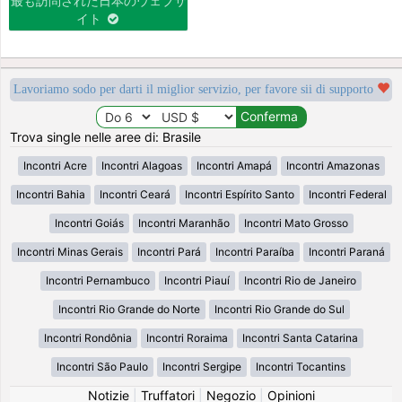
最も訪問された日本のウェブサ
イト
Lavoriamo sodo per darti il miglior servizio, per favore sii di supporto
Trova single nelle aree di: Brasile
Incontri Acre
Incontri Alagoas
Incontri Amapá
Incontri Amazonas
Incontri Bahia
Incontri Ceará
Incontri Espírito Santo
Incontri Federal
Incontri Goiás
Incontri Maranhão
Incontri Mato Grosso
Incontri Minas Gerais
Incontri Pará
Incontri Paraíba
Incontri Paraná
Incontri Pernambuco
Incontri Piauí
Incontri Rio de Janeiro
Incontri Rio Grande do Norte
Incontri Rio Grande do Sul
Incontri Rondônia
Incontri Roraima
Incontri Santa Catarina
Incontri São Paulo
Incontri Sergipe
Incontri Tocantins
Notizie
|
Truffatori
|
Negozio
|
Opinioni