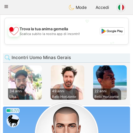
日本
Chat
Toggle
Mode
Accedi
navigation
💖
Trova la tua anima gemella
💖
Scarica subito la nostra app di incontri!
💕
💕
Incontri Uomo Minas Gerais
34 anni
49 anni
22 anni
Uba
Belo Horizonte
Belo Horizonte
0.7/1