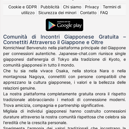
Cookie e GDPR
|
Pubblicità
|
Chi siamo
|
Privacy
|
Termini di
utilizzo
|
Sicurezza dei minori
|
Contatto
|
FAQ
Comunità di Incontri Giapponese Gratuita –
Connettiti Attraverso il Giappone e Oltre
Konnichiwa! Benvenuto nella piattaforma principale del Giappone
per connessioni autentiche. Japanese-chat.com riunisce single
giapponesi dall'energia di Tokyo alla tradizione di Kyoto, e
comunità giapponesi in tutto il mondo.
Che tu sia nella vivace Osaka, nella storica Nara o nella
montagnosa Nagoya, connettiti con persone compatibili che
apprezzano la cultura giapponese, i valori e la bellezza delle
relazioni genuine.
La nostra piattaforma completamente gratuita onora il rispetto
tradizionale abbracciando i metodi di connessione moderni.
Trova amicizia, compagnia e partnership significative.
Migliaia di individui giapponesi hanno costruito connessioni
durature attraverso la nostra comunità rispettosa che celebra sia
l'eredità che la crescita personale.
Sperimenta l'armonia dei valori tradizionali che incontrano la