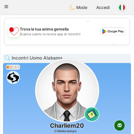
日本
Chat
Toggle
Mode
Accedi
navigation
💖
Trova la tua anima gemella
💖
Scarica subito la nostra app di incontri!
💕
💕
Incontri Uomo Alabama
0.3/1
0
Charliem20
Molto tempo