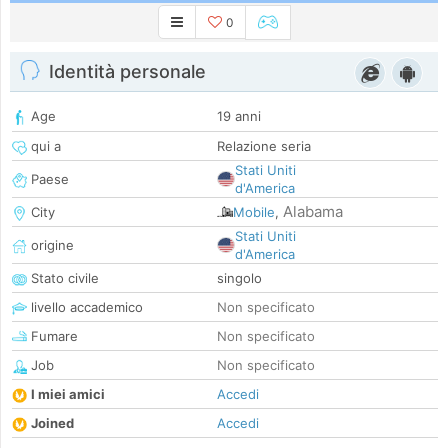
0
Identità personale
Age
19 anni
qui a
Relazione seria
Stati Uniti
Paese
d'America
Alabama
City
Mobile
,
Stati Uniti
origine
d'America
Stato civile
singolo
livello accademico
Non specificato
Fumare
Non specificato
Job
Non specificato
I miei amici
Accedi
Joined
Accedi