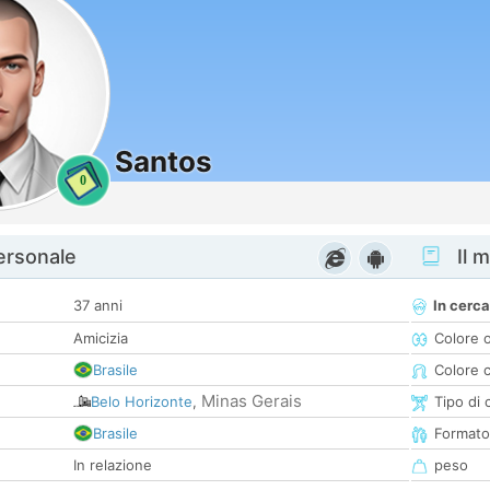
Santos
0
personale
Il m
37 anni
In cerca
Amicizia
Colore 
Brasile
Colore c
Minas Gerais
Belo Horizonte
,
Tipo di 
Brasile
Formato
In relazione
peso