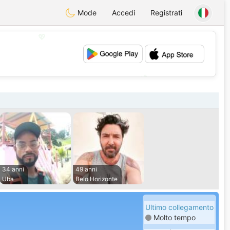
Mode
Accedi
Registrati
💖
💕
34 anni
49 anni
Uba
Belo Horizonte
Ultimo collegamento
Molto tempo