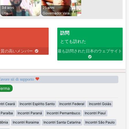
34 anni
25 anni
Uba
Governador Vala
訪問
とても訪れた
り質の高いメンバー
最も訪問された日本のウェブサイト
favore sii di supporto
ntri Ceará
Incontri Espírito Santo
Incontri Federal
Incontri Goiás
i Paraíba
Incontri Paraná
Incontri Pernambuco
Incontri Piauí
dônia
Incontri Roraima
Incontri Santa Catarina
Incontri São Paulo