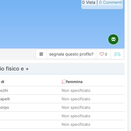
0 Vista |
0 Commenti
segnala questo profilo?
0
io fisico e +
 di
femmina
occhi
Non specificato
apelli
Non specificato
corpo
Non specificato
Non specificato
Non specificato