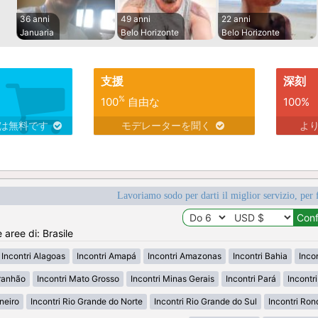
36 anni
49 anni
22 anni
Januaria
Belo Horizonte
Belo Horizonte
支援
深刻
%
100
自由な
100%
スは無料です
モデレーターを聞く
よ
Lavoriamo sodo per darti il miglior servizio, per 
 aree di: Brasile
Incontri Alagoas
Incontri Amapá
Incontri Amazonas
Incontri Bahia
Inco
ranhão
Incontri Mato Grosso
Incontri Minas Gerais
Incontri Pará
Incontr
neiro
Incontri Rio Grande do Norte
Incontri Rio Grande do Sul
Incontri Ron