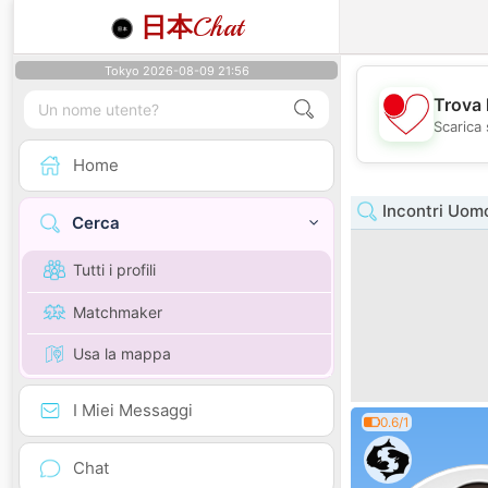
日本
Chat
Tokyo 2026-08-09 21:56
Trova 
Scarica 
Home
Incontri Uom
Cerca
Tutti i profili
Matchmaker
Usa la mappa
I Miei Messaggi
0.6/1
Chat