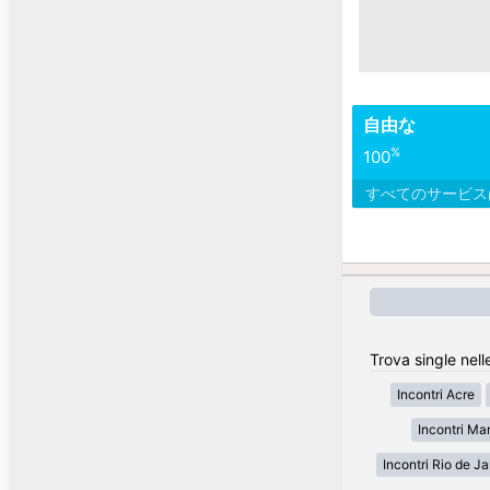
自由な
%
100
すべてのサービ
Trova single nelle
Incontri Acre
Incontri Ma
Incontri Rio de Ja