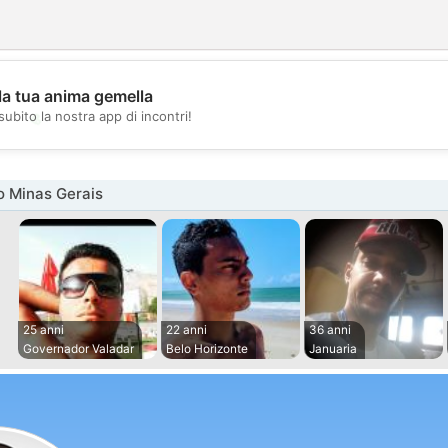
la tua anima gemella
💖
subito la nostra app di incontri!
💕
o Minas Gerais
25 anni
22 anni
36 anni
Governador Valadar
Belo Horizonte
Januaria