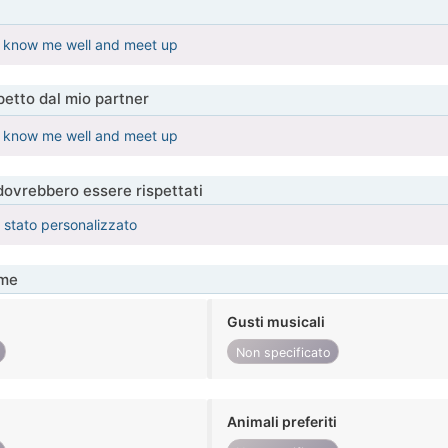
to know me well and meet up
etto dal mio partner
to know me well and meet up
 dovrebbero essere rispettati
è stato personalizzato
me
Gusti musicali
Non specificato
Animali preferiti