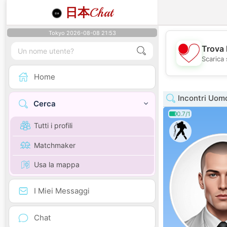
日本
Chat
Tokyo 2026-08-08 21:53
Trova 
Scarica 
Home
Incontri Uom
Cerca
0.7/1
Tutti i profili
Matchmaker
Usa la mappa
I Miei Messaggi
Chat