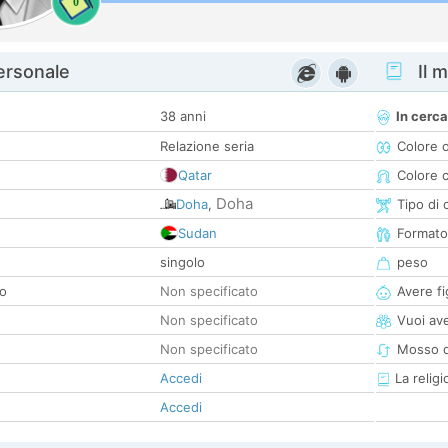
0
personale
Il m
38 anni
In cerca
Relazione seria
Colore 
Qatar
Colore c
Doha
Doha
,
Tipo di 
Sudan
Formato
singolo
peso
co
Non specificato
Avere fig
Non specificato
Vuoi ave
Non specificato
Mosso d
Accedi
La religi
Accedi