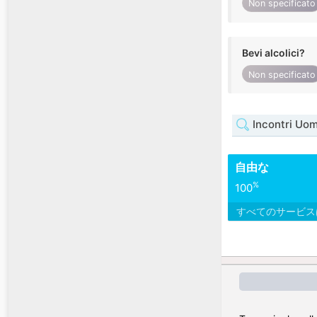
Non specificato
Bevi alcolici?
Non specificato
Incontri Uo
自由な
%
100
すべてのサービ