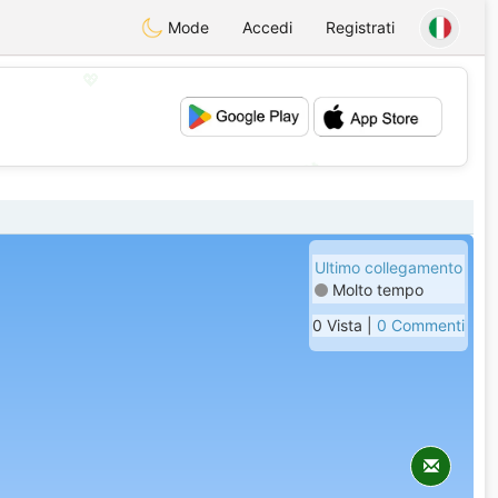
Mode
Accedi
Registrati
💖
💕
Ultimo collegamento
Molto tempo
0 Vista |
0 Commenti