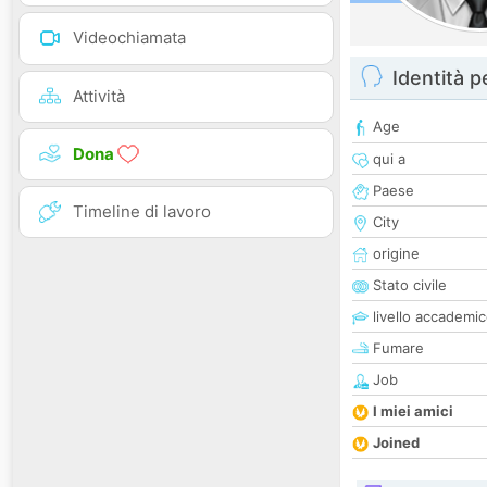
Videochiamata
Identità 
Attività
Age
Dona
qui a
Paese
Timeline di lavoro
City
origine
Stato civile
livello accademi
Fumare
Job
I miei amici
Joined