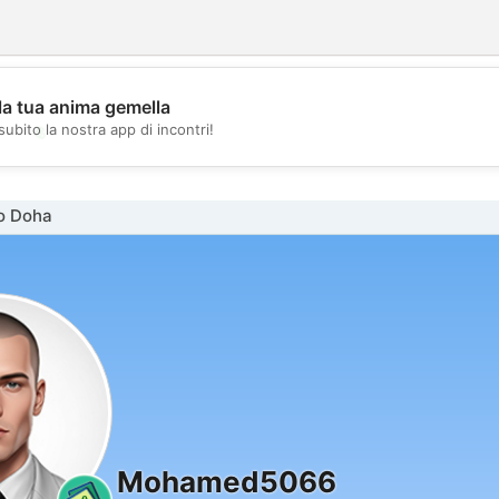
la tua anima gemella
💖
subito la nostra app di incontri!
💕
o Doha
Mohamed5066