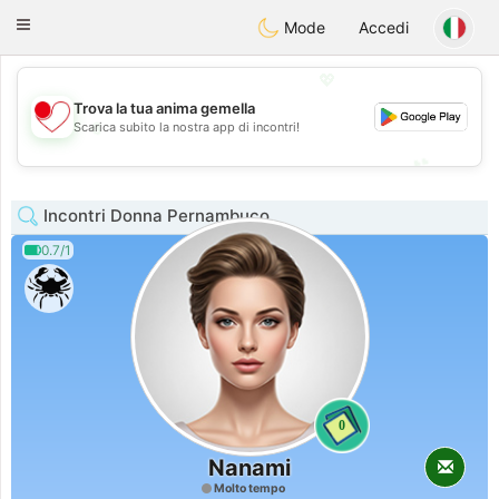
日本
Chat
Toggle
Mode
Accedi
navigation
💖
Trova la tua anima gemella
💖
Scarica subito la nostra app di incontri!
💕
💕
Incontri Donna Pernambuco
0.7/1
0
Nanami
Molto tempo