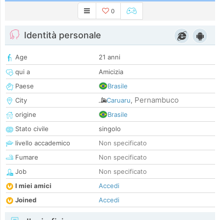
0
Identità personale
Age
21 anni
qui a
Amicizia
Paese
Brasile
Pernambuco
City
Caruaru
,
origine
Brasile
Stato civile
singolo
livello accademico
Non specificato
Fumare
Non specificato
Job
Non specificato
I miei amici
Accedi
Joined
Accedi