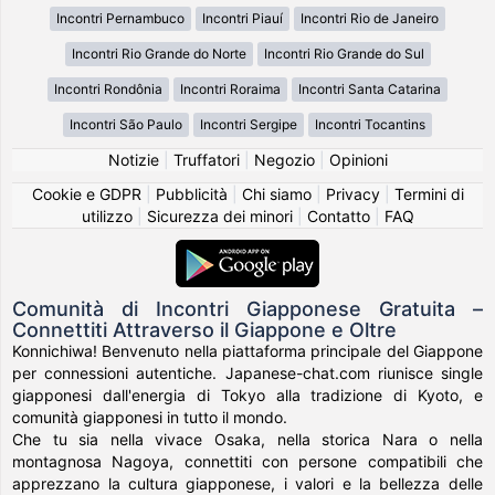
Incontri Pernambuco
Incontri Piauí
Incontri Rio de Janeiro
Incontri Rio Grande do Norte
Incontri Rio Grande do Sul
Incontri Rondônia
Incontri Roraima
Incontri Santa Catarina
Incontri São Paulo
Incontri Sergipe
Incontri Tocantins
Notizie
|
Truffatori
|
Negozio
|
Opinioni
Cookie e GDPR
|
Pubblicità
|
Chi siamo
|
Privacy
|
Termini di
utilizzo
|
Sicurezza dei minori
|
Contatto
|
FAQ
Comunità di Incontri Giapponese Gratuita –
Connettiti Attraverso il Giappone e Oltre
Konnichiwa! Benvenuto nella piattaforma principale del Giappone
per connessioni autentiche. Japanese-chat.com riunisce single
giapponesi dall'energia di Tokyo alla tradizione di Kyoto, e
comunità giapponesi in tutto il mondo.
Che tu sia nella vivace Osaka, nella storica Nara o nella
montagnosa Nagoya, connettiti con persone compatibili che
apprezzano la cultura giapponese, i valori e la bellezza delle