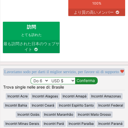
100%
より質の高いメンバー
訪問
とても訪れた
最も訪問された日本のウェブサ
イト
Lavoriamo sodo per darti il miglior servizio, per favore sii di supporto
Trova single nelle aree di: Brasile
Incontri Acre
Incontri Alagoas
Incontri Amapá
Incontri Amazonas
Incontri Bahia
Incontri Ceará
Incontri Espírito Santo
Incontri Federal
Incontri Goiás
Incontri Maranhão
Incontri Mato Grosso
Incontri Minas Gerais
Incontri Pará
Incontri Paraíba
Incontri Paraná