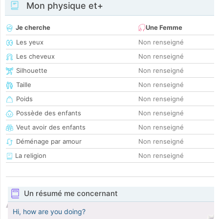
Mon physique et+
Je cherche
Une Femme
Les yeux
Non renseigné
Les cheveux
Non renseigné
Silhouette
Non renseigné
Taille
Non renseigné
Poids
Non renseigné
Possède des enfants
Non renseigné
Veut avoir des enfants
Non renseigné
Déménage par amour
Non renseigné
La religion
Non renseigné
Un résumé me concernant
Hi, how are you doing?