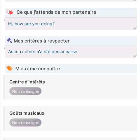
Ce que j'attends de mon partenaire
Hi, how are you doing?
Mes critères à respecter
Aucun critère n'a été personnalisé
Mieux me connaître
Centre d'intérêts
Non renseigné
Goûts musicaux
Non renseigné