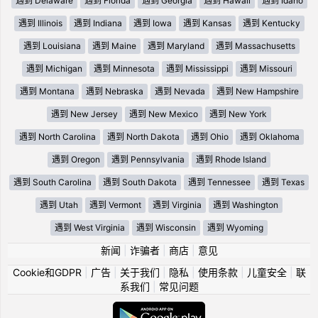
遇到 Delaware
遇到 Florida
遇到 Georgia
遇到 Hawaii
遇到 Idaho
遇到 Illinois
遇到 Indiana
遇到 Iowa
遇到 Kansas
遇到 Kentucky
遇到 Louisiana
遇到 Maine
遇到 Maryland
遇到 Massachusetts
遇到 Michigan
遇到 Minnesota
遇到 Mississippi
遇到 Missouri
遇到 Montana
遇到 Nebraska
遇到 Nevada
遇到 New Hampshire
遇到 New Jersey
遇到 New Mexico
遇到 New York
遇到 North Carolina
遇到 North Dakota
遇到 Ohio
遇到 Oklahoma
遇到 Oregon
遇到 Pennsylvania
遇到 Rhode Island
遇到 South Carolina
遇到 South Dakota
遇到 Tennessee
遇到 Texas
遇到 Utah
遇到 Vermont
遇到 Virginia
遇到 Washington
遇到 West Virginia
遇到 Wisconsin
遇到 Wyoming
新闻
|
诈骗者
|
商店
|
意见
Cookie和GDPR
|
广告
|
关于我们
|
隐私
|
使用条款
|
儿童安全
|
联
系我们
|
常见问题