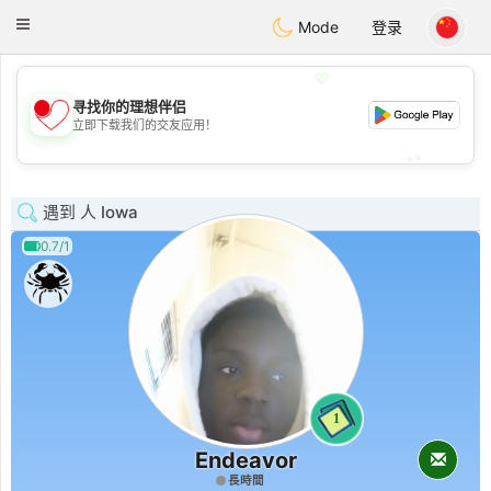
日本
Chat
Toggle
Mode
登录
navigation
💖
寻找你的理想伴侣
💖
立即下载我们的交友应用！
💕
💕
遇到 人 Iowa
0.7/1
1
Endeavor
長時間