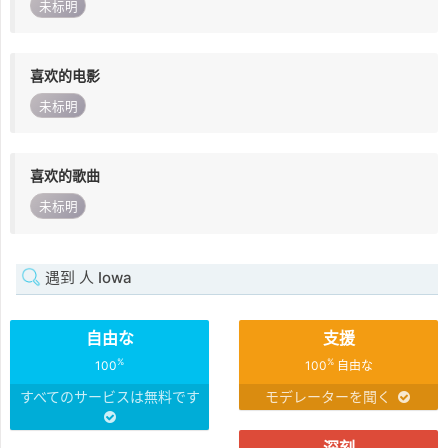
未标明
喜欢的电影
未标明
喜欢的歌曲
未标明
遇到 人 Iowa
自由な
支援
%
%
100
100
自由な
すべてのサービスは無料です
モデレーターを聞く
深刻