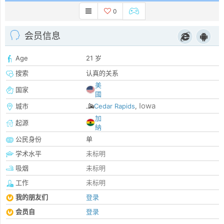
0
会员信息
Age
21 岁
搜索
认真的关系
美
国家
國
Iowa
城市
Cedar Rapids
,
加
起源
納
公民身份
单
学术水平
未标明
吸烟
未标明
工作
未标明
我的朋友们
登录
会员自
登录