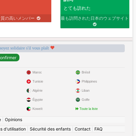
7 hrs
とても訪れた
り質の高いメンバー
最も訪問された日本のウェブサイト
7 hrs
7 hrs
soyez solidaire s'il vous plaît
laugh, talk, and build a relationship based on trust. I
what matters most to me—what I value most is personality,
Maroc
Brésil
Tunisie
Philippines
as a great sense of humor, is kind, isn't afraid to try new
n a fun way, who speaks her mind, has few taboos, and is always
Algérie
Liban
Égypte
Golfe
Koweït
Toute la liste
9 hrs
e
|
Opinions
10 hrs
 d'utilisation
|
Sécurité des enfants
|
Contact
|
FAQ