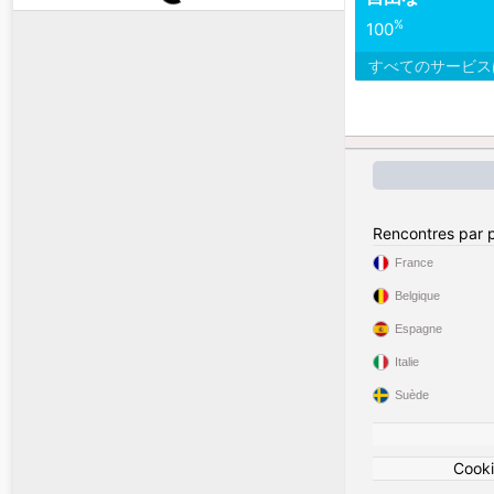
Midoban
a ajouté
%
100
すべてのサービ
Midoban
a ajouté
Midoban
a crée u
d'origine
et vit e
sa description:
I'm looking for a 
appreciate people 
Rencontres par 
kindness, honesty,
France
veut que son parte
Belgique
My ideal partner i
things, and enjoys 
Espagne
up for new experi
Italie
Suède
Feyziert
a fait des
Xiomara281
a aim
Cook