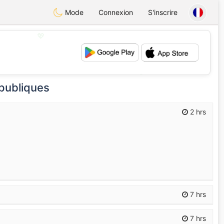
Mode
Connexion
S'inscrire
💖
💕
 publiques
2 hrs
7 hrs
7 hrs