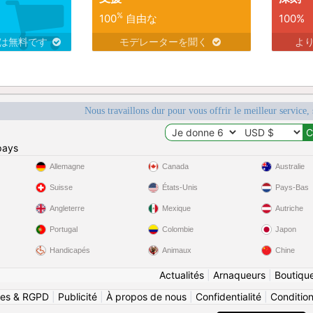
 des photos sur son
album photos
%
100
自由な
100%
スは無料です
モデレーターを聞く
よ
 des photos sur son
album photos
n compte
n/au
Nous travaillons dur pour vous offrir le meilleur service, 
sincere, kind, and respectful woman with whom I can share good times, 
who are true to themselves and have a big heart. Appearance isn't 
pays
 and mutual respect.
Allemagne
Canada
Australie
naire soit:
Suisse
États-Unis
Pays-Bas
s open-minded, easygoing, adventurous, and a little mischievous. She h
living life to the fullest. I like someone who can be a little crazy i
Angleterre
Mexique
Autriche
ences and unforgettable adventures together.
Portugal
Colombie
Japon
Handicapés
Animaux
Chine
 mises à jour de son profil
Actualités
|
Arnaqueurs
|
Boutiqu
é le profil de
Liam73
ies & RGPD
|
Publicité
|
À propos de nous
|
Confidentialité
|
Conditions