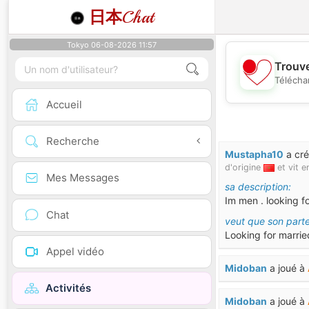
日本
Chat
Tokyo 06-08-2026 11:57
Trouve
Télécha
Accueil
Recherche
Mustapha10
a cr
d'origine
et vit e
Mes Messages
sa description:
Im men . looking fo
Chat
veut que son parte
Looking for marrie
Appel vidéo
Midoban
a joué à
Activités
Midoban
a joué à